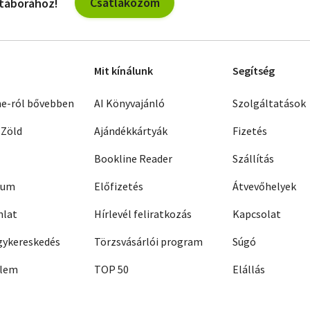
Csatlakozom
 táborához!
Mit kínálunk
Segítség
ne-ról bővebben
AI Könyvajánló
Szolgáltatások
 Zöld
Ajándékkártyák
Fizetés
Bookline Reader
Szállítás
zum
Előfizetés
Átvevőhelyek
nlat
Hírlevél feliratkozás
Kapcsolat
ykereskedés
Törzsvásárlói program
Súgó
elem
TOP 50
Elállás