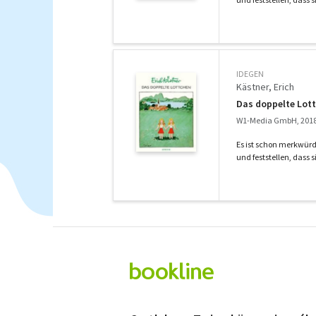
IDEGEN
Kästner, Erich
Das doppelte Lot
W1-Media GmbH, 201
Es ist schon merkwür
und feststellen, dass si