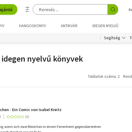
ajánló
R
YV
HANGOSKÖNYV
ANTIKVÁR
IDEGEN NYELVŰ
T
Segítség
- idegen nyelvű könyvek
Találatok száma: 2
Rend
chen - Ein Comic von Isabel Kreitz
8
dig, wenn sich zwei Mädchen in einem Ferienheim gegenüberstehen
e sich gleichen wie ein Ei de...