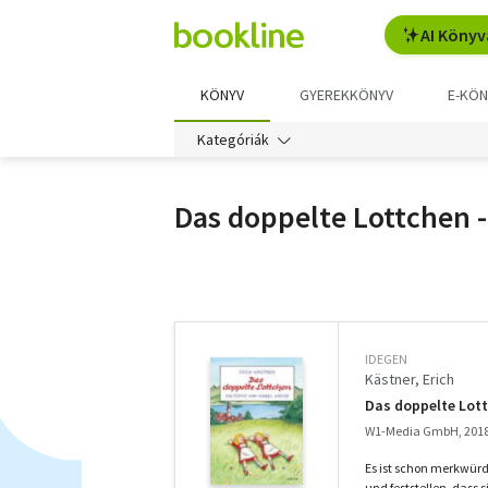
AI Könyv
KÖNYV
GYEREKKÖNYV
E-KÖN
Kategóriák
Das doppelte Lottchen 
További
szűrők
IDEGEN
Kästner, Erich
Das doppelte Lott
W1-Media GmbH, 201
Es ist schon merkwür
und feststellen, dass si