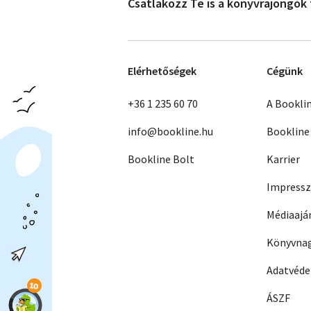
Csatlakozz Te is a könyvrajongók
Elérhetőségek
Cégünk
+36 1 235 60 70
A Bookli
info@bookline.hu
Bookline
Bookline Bolt
Karrier
Impress
Médiaajá
Könyvnag
Adatvéd
ÁSZF