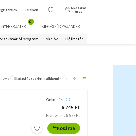
A kosarad
egisztrálok
Belépek
üres
új
GYEREKJÁTÉK
KIEGÉSZÍTŐ/AJÁNDÉK
örzsvásárlói program
Akciók
Előfizetés
ezés:
Kiadási év szerint csökkenő
Online ár:
6 249 Ft
Eredeti ár: 6 577 Ft
Kosárba