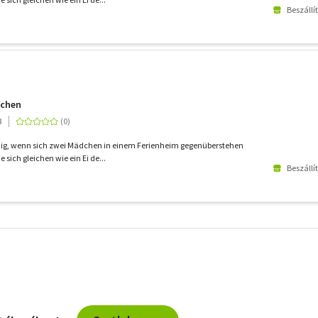
Beszállí
tchen
8
dig, wenn sich zwei Mädchen in einem Ferienheim gegenüberstehen
e sich gleichen wie ein Ei de...
Beszállí
További
szűrők