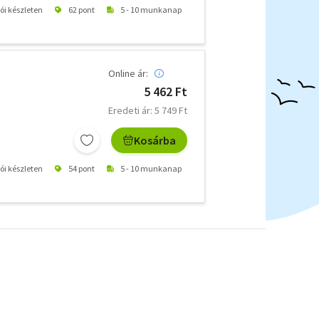
tói készleten
62 pont
5 - 10 munkanap
Online ár:
5 462 Ft
Eredeti ár: 5 749 Ft
Kosárba
tói készleten
54 pont
5 - 10 munkanap