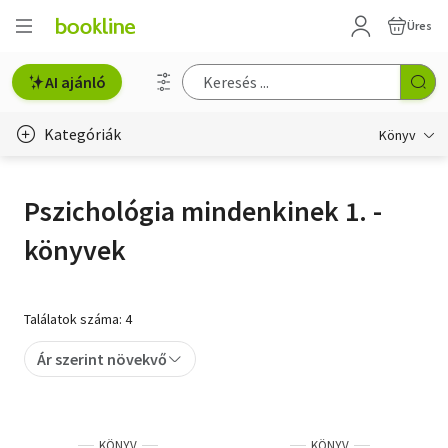
Üres
AI ajánló
Kategóriák
Könyv
Életmód, egészség
Pszichológia mindenkinek 1. -
Erotika
könyvek
Gyermek- és ifjúsági
Hobbi, szabadidő
Találatok száma: 4
Irodalom
Ár szerint növekvő
Művészet
Szakkönyv
KÖNYV
KÖNYV