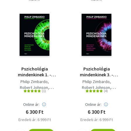
Szótár, nyelvkönyv
Tankönyv, segédkönyv
Társadalomtudomány
Természettudomány
Történelem
Pszichológia
Pszichológia
Vallás
mindenkinek 1. -
mindenkinek 3. -
Agyműködés - Öröklés
Motiváció - Érzelmek -
Philip Zimbardo
Philip Zimbardo
- Észlelés - Fejlődés
Személyiség -
Robert Johnson
Robert Johnson
Közösség
Vivian McCann
Vivian McCann
Online ár:
Online ár:
6 300 Ft
6 300 Ft
Eredeti ár: 6 999 Ft
Eredeti ár: 6 999 Ft