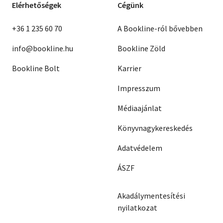
Elérhetőségek
Cégünk
+36 1 235 60 70
A Bookline-ról bővebben
info@bookline.hu
Bookline Zöld
Bookline Bolt
Karrier
Impresszum
Médiaajánlat
Könyvnagykereskedés
Adatvédelem
ÁSZF
Akadálymentesítési
nyilatkozat