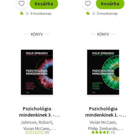
Kosárba
Kosárba
2 - 3 munkanap
2 - 3 munkanap
KÖNYV
KÖNYV
Pszichológia
Pszichológia
mindenkinek 3. -
mindenkinek 1. -
Motiváció - Érzelmek -
Agyműködés - Öröklés
Johnson, Robert
Vivian McCann
Személyiség -
- Észlelés - Fejlődés
Vivian McCann
Philip Zimbardo
Közösség
Philip Zimbardo
Johnson, Robert