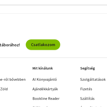
További
szűrők
Csatlakozom
 táborához!
Mit kínálunk
Segítség
ne-ról bővebben
AI Könyvajánló
Szolgáltatások
 Zöld
Ajándékkártyák
Fizetés
Bookline Reader
Szállítás