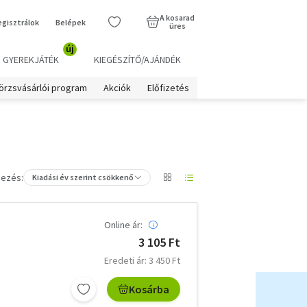
A kosarad
egisztrálok
Belépek
üres
új
GYEREKJÁTÉK
KIEGÉSZÍTŐ/AJÁNDÉK
örzsvásárlói program
Akciók
Előfizetés
ezés:
Kiadási év szerint csökkenő
Online ár:
3 105 Ft
Eredeti ár: 3 450 Ft
Kosárba