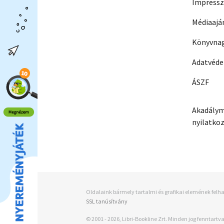
Impress
Médiaajá
Könyvnag
Adatvéd
ÁSZF
Akadálym
nyilatko
Oldalaink bármely tartalmi és grafikai elemének felha
SSL tanúsítvány
© 2001 - 2026, Libri-Bookline Zrt. Minden jog fenntartva