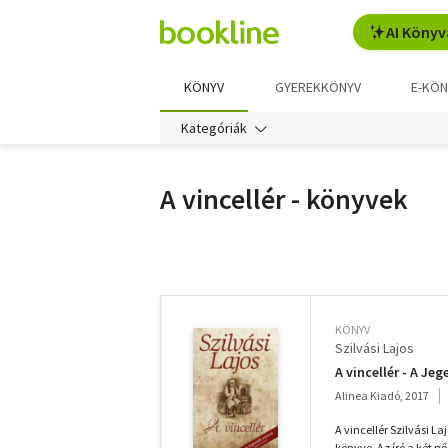
AI Könyv
KÖNYV
GYEREKKÖNYV
E-KÖN
Kategóriák
A vincellér - könyvek
További
szűrők
KÖNYV
Szilvási Lajos
A vincellér - A Je
Alinea Kiadó, 2017
A vincellér Szilvási L
könyve. Az író a két n