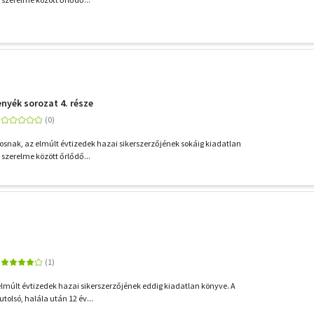
genyék sorozat 4. része
ajosnak, az elmúlt évtizedek hazai sikerszerzőjének sokáig kiadatlan
ő szerelme között őrlődő...
 elmúlt évtizedek hazai sikerszerzőjének eddig kiadatlan könyve. A
 utolsó, halála után 12 év...