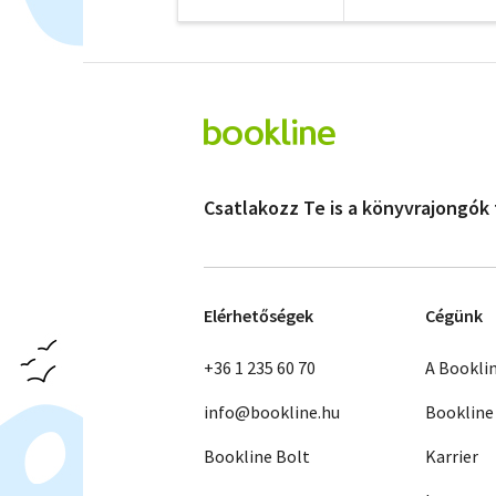
Csatlakozz Te is a könyvrajongók
Elérhetőségek
Cégünk
+36 1 235 60 70
A Bookli
info@bookline.hu
Bookline
Bookline Bolt
Karrier