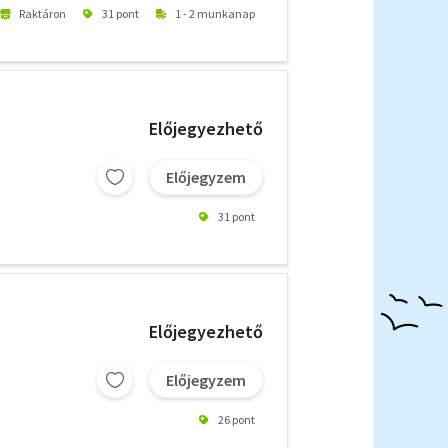
Raktáron
31 pont
1 - 2 munkanap
Előjegyezhető
Előjegyzem
31 pont
Előjegyezhető
Előjegyzem
26 pont