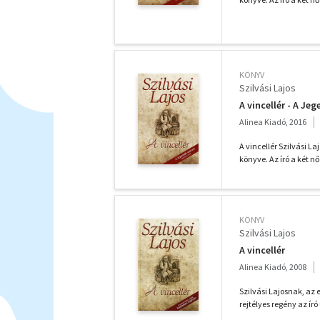
KÖNYV
Szilvási Lajos
A vincellér - A Je
Alinea Kiadó, 2016
A vincellér Szilvási L
könyve. Az író a két n
KÖNYV
Szilvási Lajos
A vincellér
Alinea Kiadó, 2008
Szilvási Lajosnak, az
rejtélyes regény az író