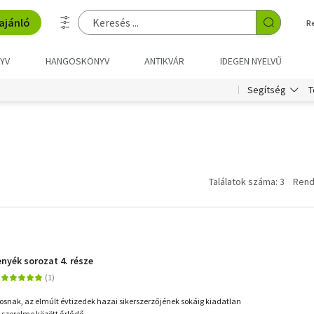
ajánló
R
YV
HANGOSKÖNYV
ANTIKVÁR
IDEGEN NYELVŰ
T
Segítség
Találatok száma: 3
Rend
genyék sorozat 4. része
ajosnak, az elmúlt évtizedek hazai sikerszerzőjének sokáig kiadatlan
ő szerelme között őrlődő...