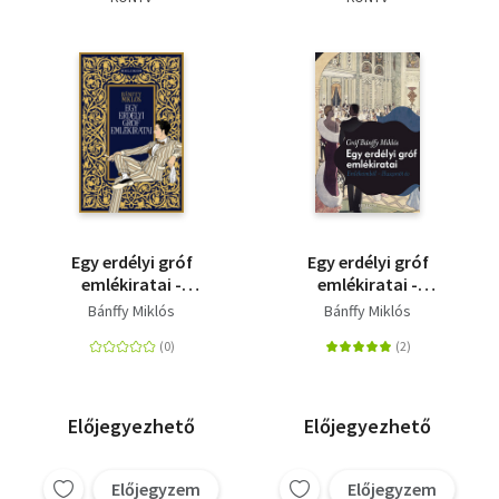
Szótár, nyelvkönyv
Tankönyv, segédkönyv
Társadalomtudomány
Természettudomány
Történelem
Egy erdélyi gróf
Egy erdélyi gróf
Vallás
emlékiratai -
emlékiratai -
Emlékeimből -
Emlékeimből -
Bánffy Miklós
Bánffy Miklós
Huszonöt év
Huszonöt év
Előjegyezhető
Előjegyezhető
Előjegyzem
Előjegyzem