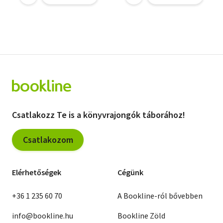
Csatlakozz Te is a könyvrajongók táborához!
Csatlakozom
Elérhetőségek
Cégünk
+36 1 235 60 70
A Bookline-ról bővebben
info@bookline.hu
Bookline Zöld