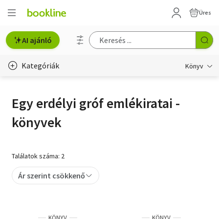
Üres
AI ajánló
Kategóriák
Könyv
Életmód, egészség
Egy erdélyi gróf emlékiratai -
Erotika
könyvek
Gyermek- és ifjúsági
Hobbi, szabadidő
Találatok száma: 2
Irodalom
Ár szerint csökkenő
Művészet
Szakkönyv
KÖNYV
KÖNYV