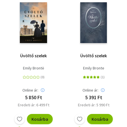
Szótár, nyelvkönyv
Tankönyv, segédkönyv
Társadalomtudomány
Természettudomány
Üvöltő szelek
Üvöltő szelek
Történelem
Emily Brontë
Emily Bronte
Vallás
Online ár:
Online ár:
5 850 Ft
5 391 Ft
Eredeti ár: 6 499 Ft
Eredeti ár: 5 990 Ft
Kosárba
Kosárba