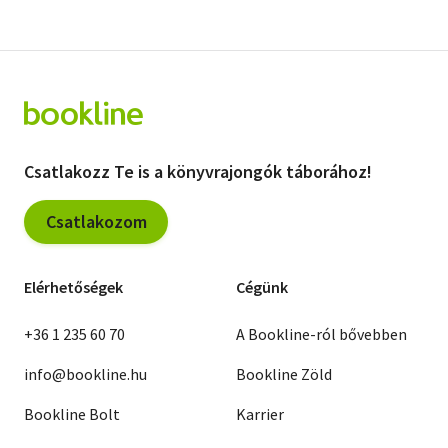
Csatlakozz Te is a könyvrajongók táborához!
Csatlakozom
Elérhetőségek
Cégünk
+36 1 235 60 70
A Bookline-ról bővebben
info@bookline.hu
Bookline Zöld
Bookline Bolt
Karrier