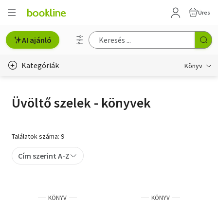
Üres
AI ajánló
Kategóriák
Könyv
Életmód, egészség
Üvöltő szelek - könyvek
Erotika
Gyermek- és ifjúsági
Találatok száma: 9
Hobbi, szabadidő
Cím szerint A-Z
Irodalom
Művészet
KÖNYV
KÖNYV
Szakkönyv