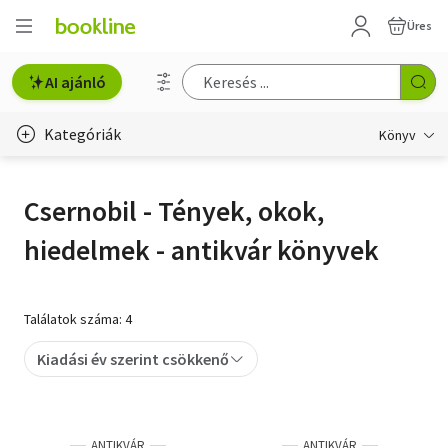
Üres
AI ajánló
Kategóriák
Könyv
Életmód, egészség
Csernobil - Tények, okok,
Erotika
hiedelmek - antikvár könyvek
Gyermek- és ifjúsági
Hobbi, szabadidő
Találatok száma: 4
Irodalom
Kiadási év szerint csökkenő
Művészet
Szakkönyv
ANTIKVÁR
ANTIKVÁR