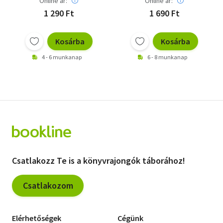
Online ár:
Online ár:
1 290 Ft
1 690 Ft
Kosárba
Kosárba
4 - 6 munkanap
6 - 8 munkanap
Csatlakozz Te is a könyvrajongók táborához!
Csatlakozom
Elérhetőségek
Cégünk