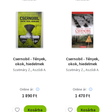
Szótár, nyelvkönyv
Tankönyv, segédkönyv
Társadalomtudomány
Természettudomány
Történelem
Csernobil - Tények,
Csernobil - Tények,
Vallás
okok, hiedelmek
okok, hiedelmek
Szatmáry Z.
Aszódi A.
Szatmáry Z.
Aszódi A.
Online ár:
Online ár:
1 890 Ft
1 470 Ft
Kosárba
Kosárba