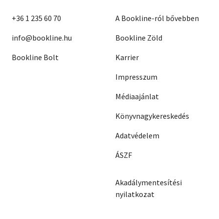
+36 1 235 60 70
A Bookline-ról bővebben
info@bookline.hu
Bookline Zöld
Bookline Bolt
Karrier
Impresszum
Médiaajánlat
Könyvnagykereskedés
Adatvédelem
ÁSZF
Akadálymentesítési
nyilatkozat