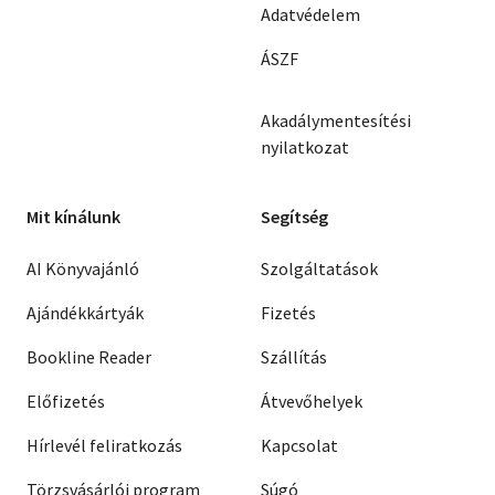
Adatvédelem
ÁSZF
Akadálymentesítési
nyilatkozat
Mit kínálunk
Segítség
AI Könyvajánló
Szolgáltatások
Ajándékkártyák
Fizetés
Bookline Reader
Szállítás
Előfizetés
Átvevőhelyek
Hírlevél feliratkozás
Kapcsolat
Törzsvásárlói program
Súgó