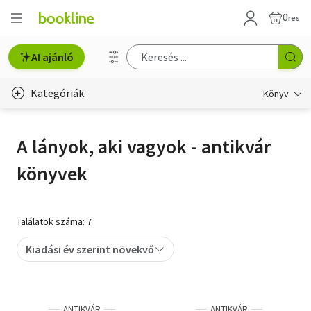
Üres
AI ajánló
Kategóriák
Könyv
Életmód, egészség
A lányok, aki vagyok - antikvár
Erotika
könyvek
Gyermek- és ifjúsági
Hobbi, szabadidő
Találatok száma: 7
Irodalom
Kiadási év szerint növekvő
Művészet
Szakkönyv
ANTIKVÁR
ANTIKVÁR