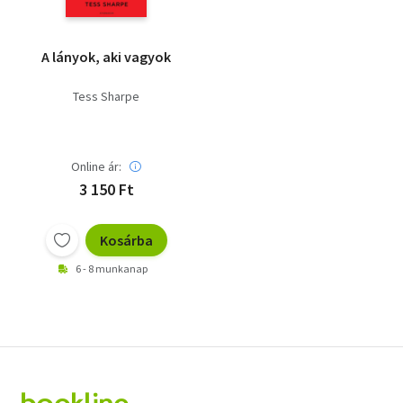
A lányok, aki vagyok
Tess Sharpe
Online ár:
3 150 Ft
Kosárba
6 - 8 munkanap