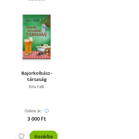
Szótár, nyelvkönyv
Tankönyv, segédkönyv
Társadalomtudomány
Természettudomány
Történelem
Bajorkolbász-
Vallás
társaság
Rita Falk
Online ár:
3 000 Ft
Kosárba