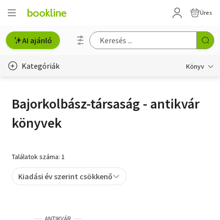
Üres
AI ajánló
Kategóriák
Könyv
Életmód, egészség
Bajorkolbász-társaság - antikvár
Erotika
könyvek
Gyermek- és ifjúsági
Hobbi, szabadidő
Találatok száma: 1
Irodalom
Kiadási év szerint csökkenő
Művészet
Szakkönyv
ANTIKVÁR