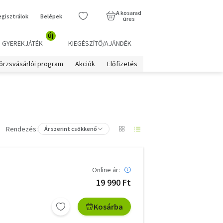
A kosarad
egisztrálok
Belépek
üres
új
GYEREKJÁTÉK
KIEGÉSZÍTŐ/AJÁNDÉK
örzsvásárlói program
Akciók
Előfizetés
Rendezés:
Ár szerint csökkenő
Online ár:
19 990 Ft
Kosárba