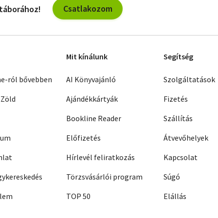
Csatlakozom
 táborához!
Mit kínálunk
Segítség
ne-ról bővebben
AI Könyvajánló
Szolgáltatások
 Zöld
Ajándékkártyák
Fizetés
Bookline Reader
Szállítás
zum
Előfizetés
Átvevőhelyek
nlat
Hírlevél feliratkozás
Kapcsolat
ykereskedés
Törzsvásárlói program
Súgó
elem
TOP 50
Elállás