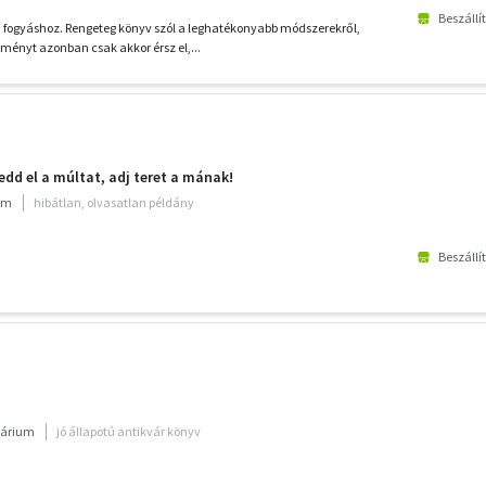
Beszállí
 fogyáshoz. Rengeteg könyv szól a leghatékonyabb módszerekről,
ényt azonban csak akkor érsz el,...
edd el a múltat, adj teret a mának!
ium
hibátlan, olvasatlan példány
Beszállí
várium
jó állapotú antikvár könyv