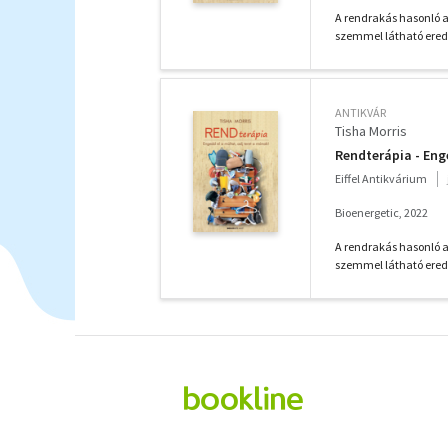
A rendrakás hasonló a
szemmel látható eredm
ANTIKVÁR
Tisha Morris
Rendterápia - Eng
Eiffel Antikvárium
Bioenergetic, 2022
A rendrakás hasonló a
szemmel látható eredm