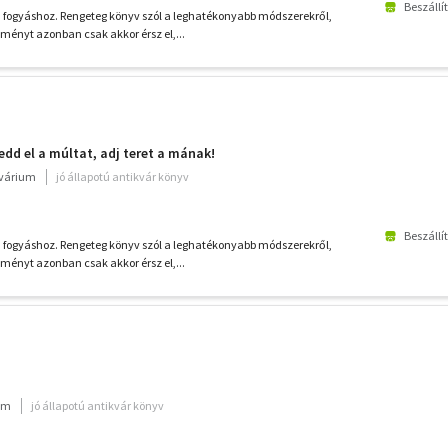
Beszállí
 fogyáshoz. Rengeteg könyv szól a leghatékonyabb módszerekről,
ényt azonban csak akkor érsz el,...
edd el a múltat, adj teret a mának!
kvárium
jó állapotú antikvár könyv
Beszállí
 fogyáshoz. Rengeteg könyv szól a leghatékonyabb módszerekről,
ényt azonban csak akkor érsz el,...
ium
jó állapotú antikvár könyv