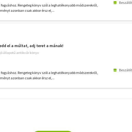
Beszállí
 fogyáshoz. Rengeteg könyv szól a leghatékonyabb módszerekről,
ényt azonban csak akkor érsz el,...
edd el a múltat, adj teret a mának!
jó állapotú antikvár könyv
Beszállí
 fogyáshoz. Rengeteg könyv szól a leghatékonyabb módszerekről,
ényt azonban csak akkor érsz el,...
További
szűrők