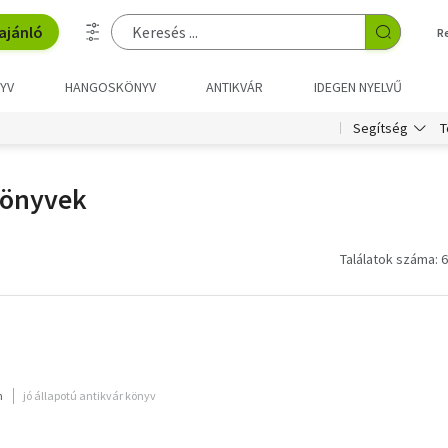
ajánló
R
YV
HANGOSKÖNYV
ANTIKVÁR
IDEGEN NYELVŰ
T
Segítség
könyvek
Találatok száma: 6
m
jó állapotú antikvár könyv