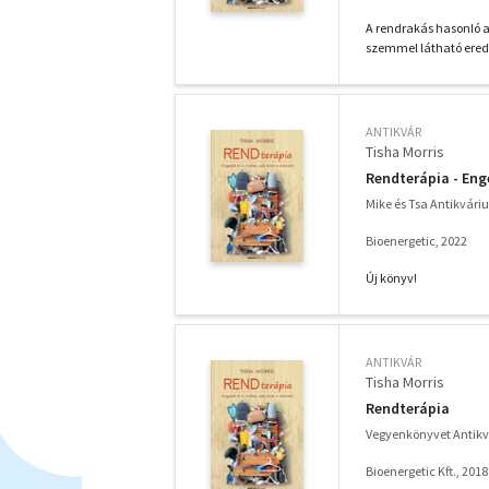
A rendrakás hasonló a
szemmel látható eredm
ANTIKVÁR
Tisha Morris
Rendterápia - Eng
Mike és Tsa Antikvár
Bioenergetic, 2022
Új könyv!
ANTIKVÁR
Tisha Morris
Rendterápia
Vegyenkönyvet Antik
Bioenergetic Kft., 2018