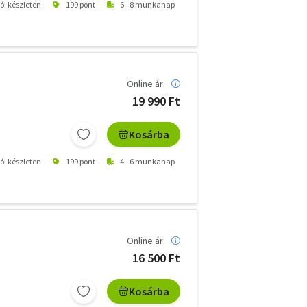
tói készleten
199 pont
6 - 8 munkanap
Online ár:
19 990 Ft
Kosárba
tói készleten
199 pont
4 - 6 munkanap
Online ár:
16 500 Ft
Kosárba