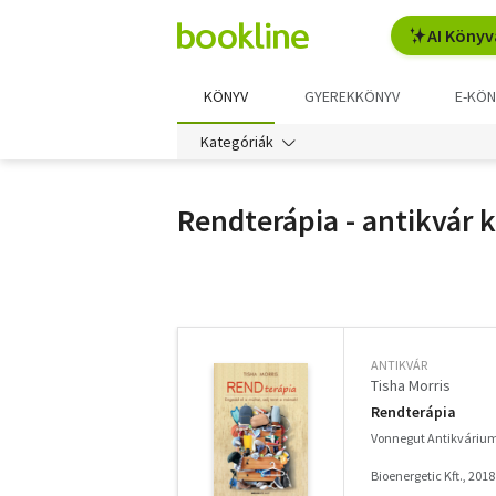
AI Könyv
KÖNYV
GYEREKKÖNYV
E-KÖN
Kategóriák
Rendterápia - antikvár 
További
szűrők
ANTIKVÁR
Tisha Morris
Rendterápia
Vonnegut Antikváriu
Bioenergetic Kft., 2018