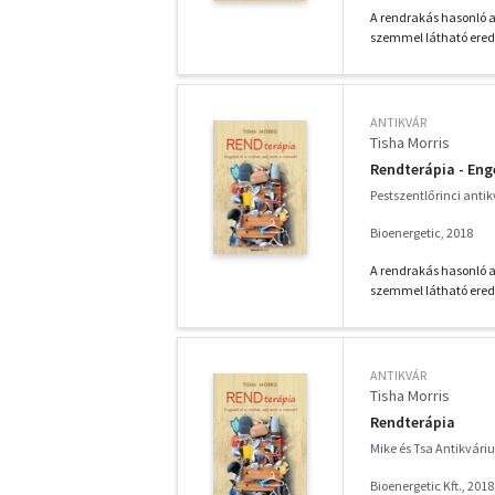
A rendrakás hasonló a
szemmel látható eredm
ANTIKVÁR
Tisha Morris
Rendterápia - Eng
Pestszentlőrinci anti
Bioenergetic, 2018
A rendrakás hasonló a
szemmel látható eredm
ANTIKVÁR
Tisha Morris
Rendterápia
Mike és Tsa Antikvár
Bioenergetic Kft., 2018