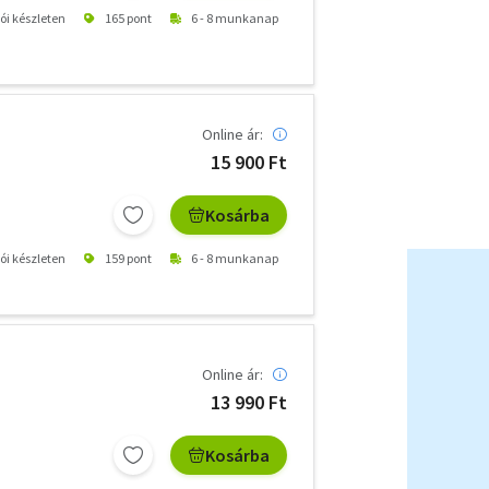
tói készleten
165 pont
6 - 8 munkanap
Online ár:
15 900 Ft
Kosárba
tói készleten
159 pont
6 - 8 munkanap
Online ár:
13 990 Ft
Kosárba