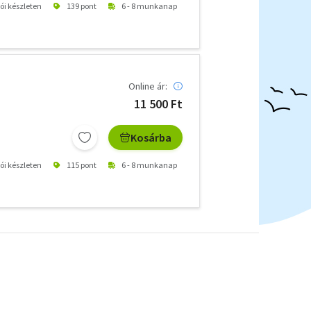
tói készleten
139 pont
6 - 8 munkanap
Online ár:
11 500 Ft
Kosárba
tói készleten
115 pont
6 - 8 munkanap