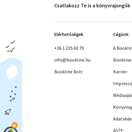
Csatlakozz Te is a könyvrajongók
Elérhetőségek
Cégünk
+36 1 235 60 70
A Bookli
info@bookline.hu
Bookline
Bookline Bolt
Karrier
Impress
Médiaajá
Könyvnag
Adatvéd
ÁSZF