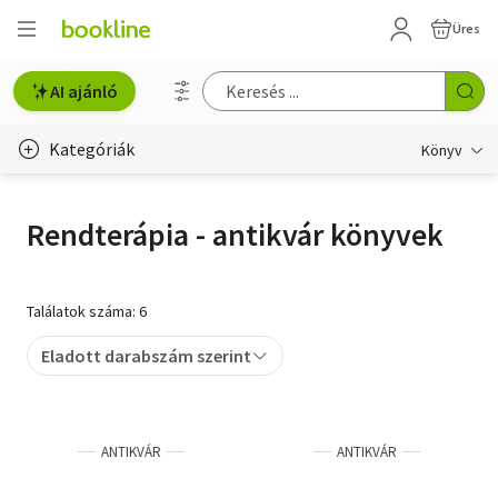
Üres
AI ajánló
Kategóriák
Könyv
Életmód, egészség
Rendterápia - antikvár könyvek
Erotika
Gyermek- és ifjúsági
Találatok száma: 6
Hobbi, szabadidő
Eladott darabszám szerint
Irodalom
Művészet
ANTIKVÁR
ANTIKVÁR
Szakkönyv