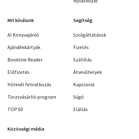
nyilatkozat
Mit kínálunk
Segítség
AI Könyvajánló
Szolgáltatások
Ajándékkártyák
Fizetés
Bookline Reader
Szállítás
Előfizetés
Átvevőhelyek
Hírlevél feliratkozás
Kapcsolat
Törzsvásárlói program
Súgó
TOP 50
Elállás
Közösségi média