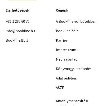
Elérhetőségek
Cégünk
+36 1 235 60 70
A Bookline-ról bővebben
info@bookline.hu
Bookline Zöld
Bookline Bolt
Karrier
Impresszum
Médiaajánlat
Könyvnagykereskedés
Adatvédelem
ÁSZF
Akadálymentesítési