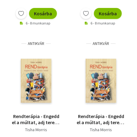
Kosárba
Kosárba
6 - 8 munkanap
6 - 8 munkanap
ANTIKVÁR
ANTIKVÁR
Rendterápia - Engedd
Rendterápia - Engedd
el a múltat, adj teret a
el a múltat, adj teret a
mának!
mának!
Tisha Morris
Tisha Morris