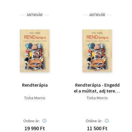
ANTIKVÁR
ANTIKVÁR
Rendterápia
Rendterápia - Engedd
el a múltat, adj teret a
mának!
Tisha Morris
Tisha Morris
Online ár:
Online ár:
19 990 Ft
11 500 Ft