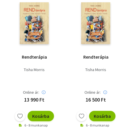
Szótár, nyelvkönyv
Tankönyv, segédkönyv
Társadalomtudomány
Természettudomány
Rendterápia
Rendterápia
Történelem
Tisha Morris
Tisha Morris
Vallás
Online ár:
Online ár:
13 990 Ft
16 500 Ft
Kosárba
Kosárba
6 - 8 munkanap
6 - 8 munkanap