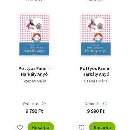
Szótár, nyelvkönyv
Tankönyv, segédkönyv
Társadalomtudomány
Természettudomány
Történelem
Pöttyös Panni -
Pöttyös Panni -
Vallás
Harkály Anyó
Harkály Anyó
Szepes Mária
Szepes Mária
Online ár:
Online ár:
9 790 Ft
9 990 Ft
Kosárba
Kosárba