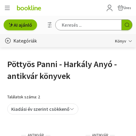
Üres
AI ajánló
Kategóriák
Könyv
Életmód, egészség
Pöttyös Panni - Harkály Anyó -
Erotika
antikvár könyvek
Gyermek- és ifjúsági
Hobbi, szabadidő
Találatok száma: 2
Irodalom
Kiadási év szerint csökkenő
Művészet
Szakkönyv
ANTIKVÁR
ANTIKVÁR