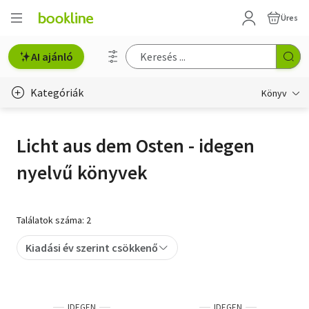
Üres
AI ajánló
Kategóriák
Könyv
Életmód, egészség
Licht aus dem Osten - idegen
Erotika
nyelvű könyvek
Gyermek- és ifjúsági
Hobbi, szabadidő
Találatok száma: 2
Irodalom
Kiadási év szerint csökkenő
Művészet
Szakkönyv
IDEGEN
IDEGEN