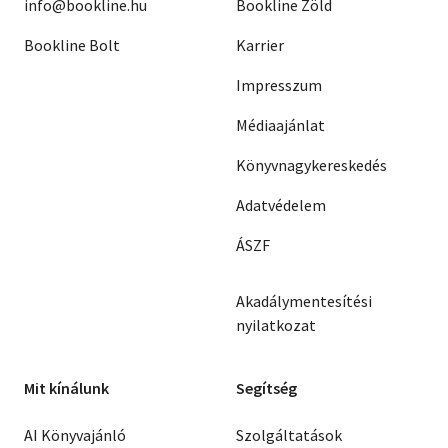
info@bookline.hu
Bookline Zöld
Bookline Bolt
Karrier
Impresszum
Médiaajánlat
Könyvnagykereskedés
Adatvédelem
ÁSZF
Akadálymentesítési
nyilatkozat
Mit kínálunk
Segítség
AI Könyvajánló
Szolgáltatások