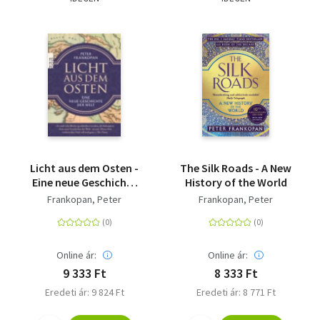
Szótár, nyelvkönyv
Tankönyv, segédkönyv
Társadalomtudomány
Természettudomány
Történelem
Licht aus dem Osten -
The Silk Roads - A New
Vallás
Eine neue Geschichte
History of the World
der Welt
Frankopan, Peter
Frankopan, Peter
Online ár:
Online ár:
9 333 Ft
8 333 Ft
Eredeti ár: 9 824 Ft
Eredeti ár: 8 771 Ft