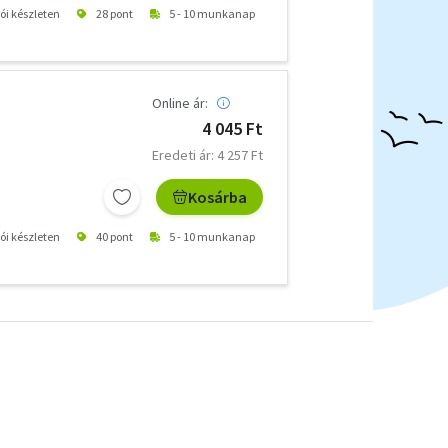
tói készleten
28 pont
5 - 10 munkanap
Online ár:
4 045 Ft
Eredeti ár: 4 257 Ft
Kosárba
tói készleten
40 pont
5 - 10 munkanap