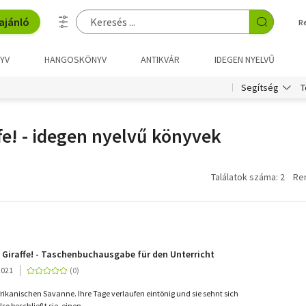
ajánló
R
YV
HANGOSKÖNYV
ANTIKVÁR
IDEGEN NYELVŰ
T
Segítség
fe! - idegen nyelvű könyvek
Találatok száma: 2
Re
e Giraffe! - Taschenbuchausgabe für den Unterricht
2021
frikanischen Savanne. Ihre Tage verlaufen eintönig und sie sehnt sich
o beschließt sie, einen...