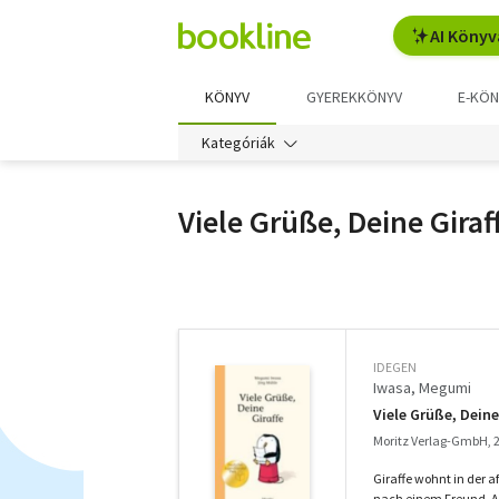
AI Könyv
KÖNYV
GYEREKKÖNYV
E-KÖN
Kategóriák
Viele Grüße, Deine Giraf
További
szűrők
IDEGEN
Iwasa, Megumi
Viele Grüße, Dein
Moritz Verlag-GmbH, 
Giraffe wohnt in der a
nach einem Freund. Als