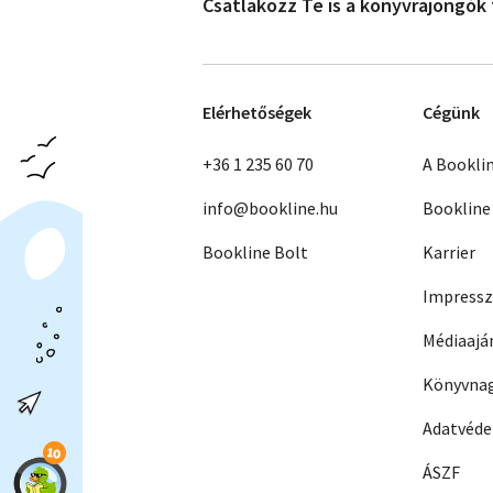
Csatlakozz Te is a könyvrajongók
Elérhetőségek
Cégünk
+36 1 235 60 70
A Bookli
info@bookline.hu
Bookline
Bookline Bolt
Karrier
Impress
Médiaajá
Könyvnag
Adatvéd
ÁSZF