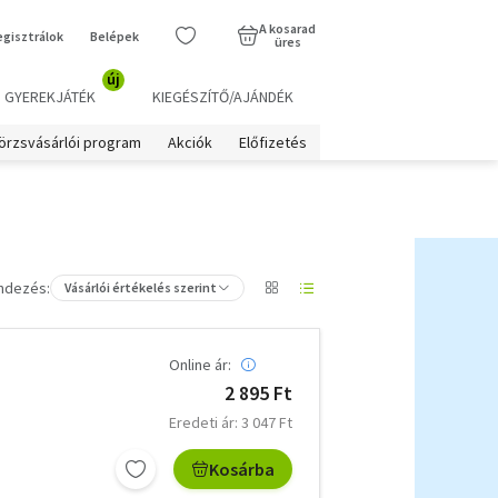
A kosarad
egisztrálok
Belépek
üres
új
GYEREKJÁTÉK
KIEGÉSZÍTŐ/AJÁNDÉK
örzsvásárlói program
Akciók
Előfizetés
ndezés:
Vásárlói értékelés szerint
Online ár:
2 895 Ft
Eredeti ár: 3 047 Ft
Kosárba