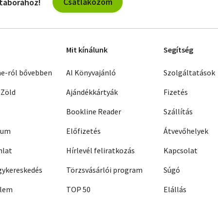
Csatlakozom
 táborához!
Mit kínálunk
Segítség
ne-ról bővebben
AI Könyvajánló
Szolgáltatások
 Zöld
Ajándékkártyák
Fizetés
Bookline Reader
Szállítás
zum
Előfizetés
Átvevőhelyek
nlat
Hírlevél feliratkozás
Kapcsolat
ykereskedés
Törzsvásárlói program
Súgó
elem
TOP 50
Elállás