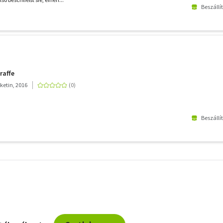
Beszállí
raffe
ketin, 2016
Beszállí
További
szűrők