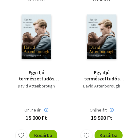
Szótár, nyelvkönyv
Tankönyv, segédkönyv
Társadalomtudomány
Természettudomány
Történelem
Egy ifjú
Egy ifjú
Vallás
természettudós
természettudós
történetei
történetei
David Attenborough
David Attenborough
Online ár:
Online ár:
15 000 Ft
19 990 Ft
Kosárba
Kosárba