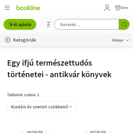
Üres
AI ajánló
Kategóriák
Könyv
Életmód, egészség
Egy ifjú természettudós
Erotika
történetei - antikvár könyvek
Gyermek- és ifjúsági
Hobbi, szabadidő
Találatok száma: 2
Irodalom
Kiadási év szerint csökkenő
Művészet
Szakkönyv
ANTIKVÁR
ANTIKVÁR