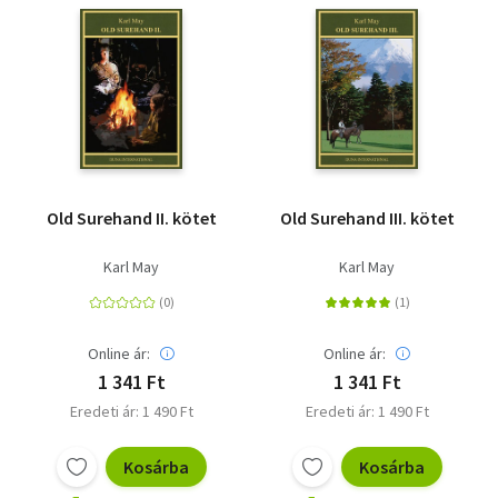
Szótár, nyelvkönyv
Tankönyv, segédkönyv
Társadalomtudomány
Természettudomány
Old Surehand II. kötet
Old Surehand III. kötet
Történelem
Karl May
Karl May
Vallás
Online ár:
Online ár:
1 341 Ft
1 341 Ft
Eredeti ár: 1 490 Ft
Eredeti ár: 1 490 Ft
Kosárba
Kosárba