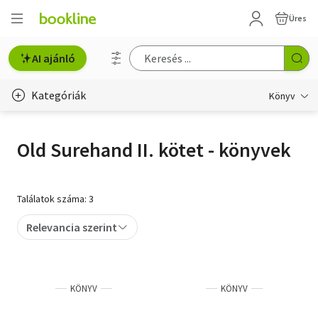
Üres
AI ajánló
Kategóriák
Könyv
Életmód, egészség
Old Surehand II. kötet - könyvek
Erotika
Gyermek- és ifjúsági
Találatok száma: 3
Hobbi, szabadidő
Relevancia szerint
Irodalom
Művészet
KÖNYV
KÖNYV
Szakkönyv