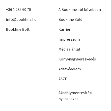
+36 1 235 60 70
A Bookline-ról bővebben
info@bookline.hu
Bookline Zöld
Bookline Bolt
Karrier
Impresszum
Médiaajánlat
Könyvnagykereskedés
Adatvédelem
ÁSZF
Akadálymentesítési
nyilatkozat