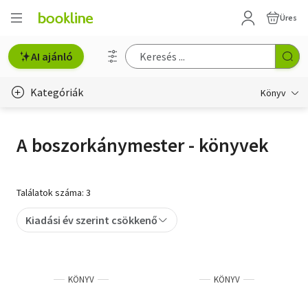
Üres
AI ajánló
Kategóriák
Könyv
Életmód, egészség
A boszorkánymester - könyvek
Erotika
Gyermek- és ifjúsági
Találatok száma: 3
Hobbi, szabadidő
Kiadási év szerint csökkenő
Irodalom
Művészet
KÖNYV
KÖNYV
Szakkönyv