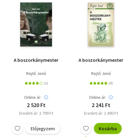
Szótár, nyelvkönyv
Tankönyv, segédkönyv
Társadalomtudomány
Természettudomány
A boszorkánymester
A boszorkánymester
Történelem
Rejtő Jenő
Rejtő Jenő
Vallás
Online ár:
Online ár:
2 520 Ft
2 241 Ft
Eredeti ár: 2 799 Ft
Eredeti ár: 2 490 Ft
Előjegyzem
Kosárba