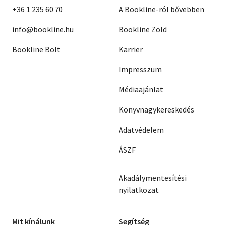
+36 1 235 60 70
A Bookline-ról bővebben
info@bookline.hu
Bookline Zöld
Bookline Bolt
Karrier
Impresszum
Médiaajánlat
Könyvnagykereskedés
Adatvédelem
ÁSZF
Akadálymentesítési
nyilatkozat
Mit kínálunk
Segítség