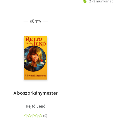
2 - 3 munkanap
KÖNYV
A boszorkánymester
Rejtő Jenő