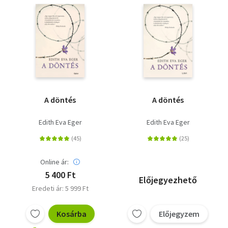
Szótár, nyelvkönyv
Tankönyv, segédkönyv
Társadalomtudomány
Természettudomány
A döntés
A döntés
Történelem
Edith Eva Eger
Edith Eva Eger
Vallás
Online ár:
5 400 Ft
Előjegyezhető
Eredeti ár: 5 999 Ft
Kosárba
Előjegyzem