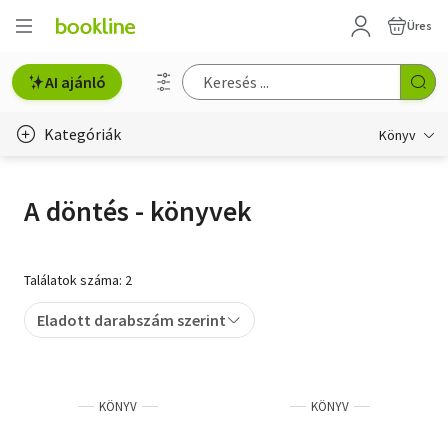
Üres
AI ajánló
Kategóriák
Könyv
Életmód, egészség
A döntés - könyvek
Erotika
Gyermek- és ifjúsági
Találatok száma: 2
Hobbi, szabadidő
Eladott darabszám szerint
Irodalom
Művészet
KÖNYV
KÖNYV
Szakkönyv