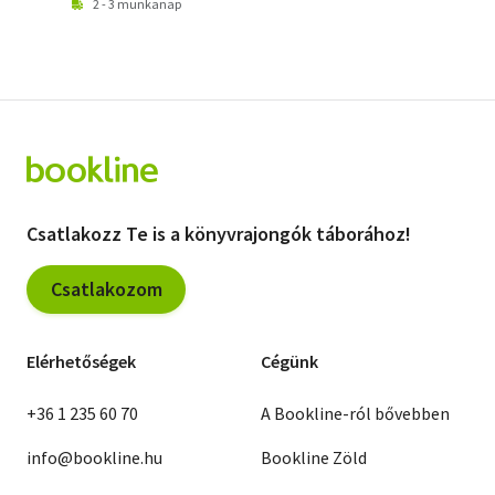
2 - 3 munkanap
Csatlakozz Te is a könyvrajongók táborához!
Csatlakozom
Elérhetőségek
Cégünk
+36 1 235 60 70
A Bookline-ról bővebben
info@bookline.hu
Bookline Zöld