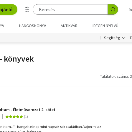
ajánló
R
YV
HANGOSKÖNYV
ANTIKVÁR
IDEGEN NYELVŰ
T
Segítség
- könyvek
Találatok száma: 2
tam - Életműsorozat 2. kötet
tam..." - hangzik el nap mint nap sok-sok családban. Vajon mi az
l" akkor is újra és újra pró...