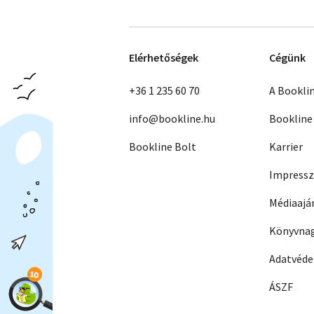
Elérhetőségek
Cégünk
+36 1 235 60 70
A Bookli
info@bookline.hu
Bookline
Bookline Bolt
Karrier
Impress
Médiaajá
Könyvnag
Adatvéd
ÁSZF