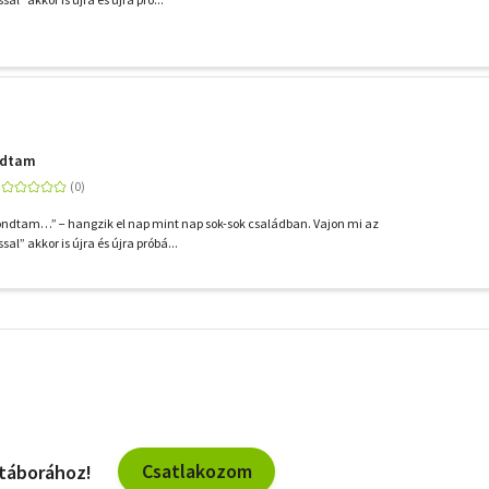
ndtam
dtam…” − hangzik el nap mint nap sok-sok családban. Vajon mi az
al” akkor is újra és újra próbá...
További
szűrők
Csatlakozom
 táborához!