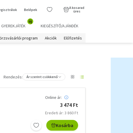
A kosarad
egisztrálok
Belépek
üres
új
GYEREKJÁTÉK
KIEGÉSZÍTŐ/AJÁNDÉK
örzsvásárlói program
Akciók
Előfizetés
Rendezés:
Ár szerint csökkenő
Online ár:
3 474 Ft
Eredeti ár: 3 860 Ft
Kosárba