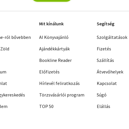
Mit kínálunk
Segítség
ne-ról bővebben
AI Könyvajánló
Szolgáltatások
 Zöld
Ajándékkártyák
Fizetés
Bookline Reader
Szállítás
zum
Előfizetés
Átvevőhelyek
nlat
Hírlevél feliratkozás
Kapcsolat
ykereskedés
Törzsvásárlói program
Súgó
elem
TOP 50
Elállás