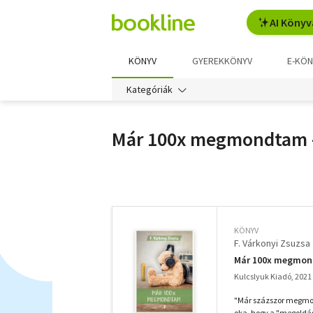
AI Könyv
KÖNYV
GYEREKKÖNYV
E-KÖN
Kategóriák
Már 100x megmondtam 
További
szűrők
KÖNYV
F. Várkonyi Zsuzsa
Már 100x megmond
Kulcslyuk Kiadó, 2021
"Már százszor megmond
oka, hogy a "megoldássa