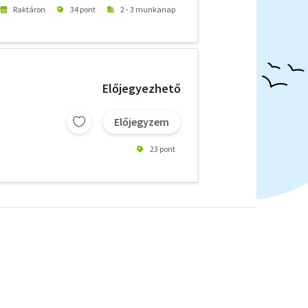
Raktáron
34 pont
2 - 3 munkanap
Előjegyezhető
Előjegyzem
23 pont