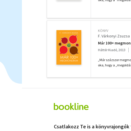
KÖNYV
F. Várkonyi Zsuzsa
Már 100× megmo
Háttér Kiadó, 2013
„Már százszor megmon
oka, hogy a „megoldáss
Csatlakozz Te is a könyvrajongók