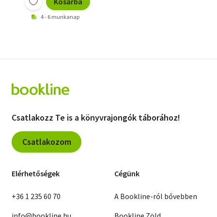
Kosárba
4 - 6 munkanap
Csatlakozz Te is a könyvrajongók táborához!
Csatlakozom
Elérhetőségek
Cégünk
+36 1 235 60 70
A Bookline-ról bővebben
info@bookline.hu
Bookline Zöld