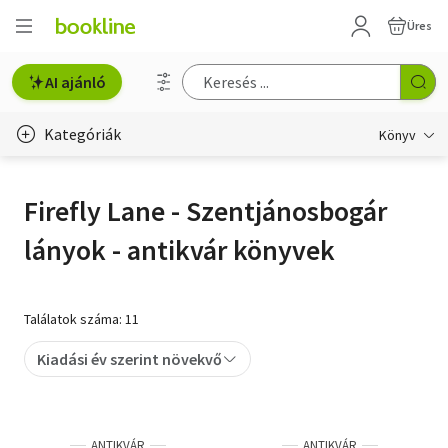
Üres
AI ajánló
Kategóriák
Könyv
Életmód, egészség
Firefly Lane - Szentjánosbogár
Erotika
lányok - antikvár könyvek
Gyermek- és ifjúsági
Hobbi, szabadidő
Találatok száma: 11
Irodalom
Kiadási év szerint növekvő
Művészet
Szakkönyv
ANTIKVÁR
ANTIKVÁR