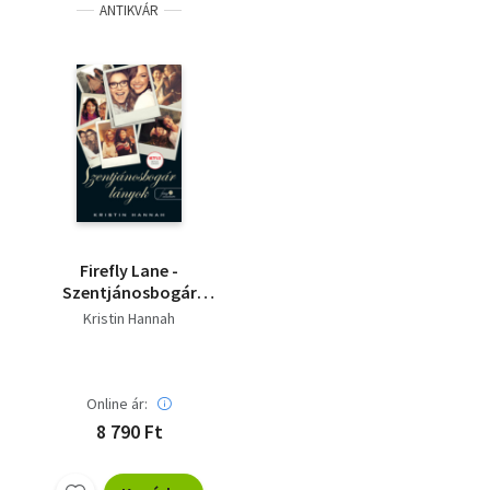
ANTIKVÁR
Firefly Lane -
Szentjánosbogár
lányok
Kristin Hannah
Online ár:
8 790 Ft