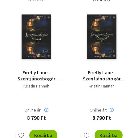
Szótár, nyelvkönyv
Tankönyv, segédkönyv
Társadalomtudomány
Természettudomány
Történelem
Firefly Lane -
Firefly Lane -
Vallás
Szentjánosbogár
Szentjánosbogár
lányok
lányok
Kristin Hannah
Kristin Hannah
Online ár:
Online ár:
8 790 Ft
8 790 Ft
Kosárba
Kosárba