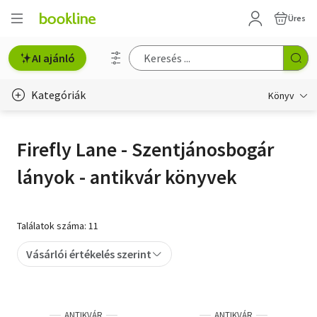
Üres
AI ajánló
Kategóriák
Könyv
Életmód, egészség
Firefly Lane - Szentjánosbogár
Erotika
lányok - antikvár könyvek
Gyermek- és ifjúsági
Hobbi, szabadidő
Találatok száma: 11
Irodalom
Vásárlói értékelés szerint
Művészet
Szakkönyv
ANTIKVÁR
ANTIKVÁR