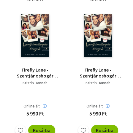
Szótár, nyelvkönyv
Tankönyv, segédkönyv
Társadalomtudomány
Természettudomány
Történelem
Firefly Lane -
Firefly Lane -
Vallás
Szentjánosbogár
Szentjánosbogár
lányok
lányok
Kristin Hannah
Kristin Hannah
Online ár:
Online ár:
5 990 Ft
5 990 Ft
Kosárba
Kosárba