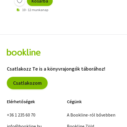
Kosárba
10 - 12 munkanap
Csatlakozz Te is a könyvrajongók táborához!
Csatlakozom
Elérhetőségek
Cégünk
+36 1 235 60 70
A Bookline-ról bővebben
info@bookline.hu
Bookline Zöld