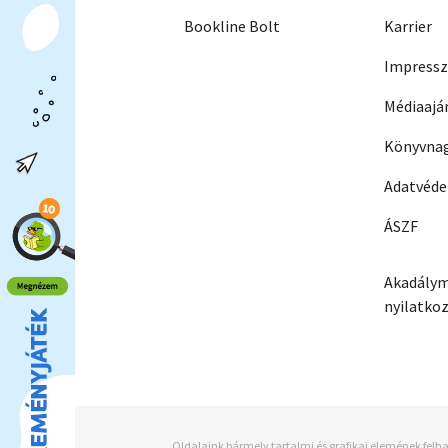
Bookline Bolt
Karrier
Impress
Médiaajá
Könyvnag
Adatvéd
ÁSZF
Akadálym
nyilatko
Oldalaink bármely tartalmi és grafikai elemének felha