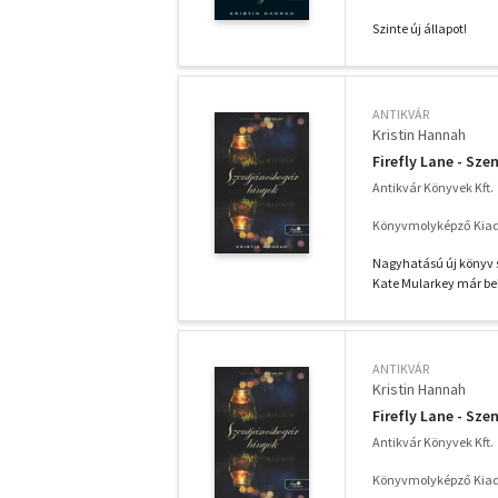
Szinte új állapot!
ANTIKVÁR
Kristin Hannah
Firefly Lane - Sz
Antikvár Könyvek Kft.
Könyvmolyképző Kiadó
Nagyhatású új könyv s
Kate Mularkey már bel
ANTIKVÁR
Kristin Hannah
Firefly Lane - Sz
Antikvár Könyvek Kft.
Könyvmolyképző Kiadó