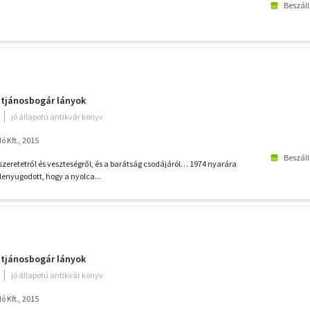
Beszáll
entjánosbogár lányok
jó állapotú antikvár könyv
 Kft., 2015
Beszáll
zeretetről és veszteségről, és a barátság csodájáról… 1974 nyarára
enyugodott, hogy a nyolca...
entjánosbogár lányok
jó állapotú antikvár könyv
 Kft., 2015