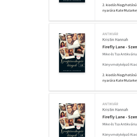
2. kiadás Nagyhatású ú
nyarára Kate Mularkey
ANTIKVÁR
Kristin Hannah
Firefly Lane - Sz
Mike és Tsa Antikvár
Könyvmolyképző Kiadó
2. kiadás Nagyhatású ú
nyarára Kate Mularkey
ANTIKVÁR
Kristin Hannah
Firefly Lane - Sz
Mike és Tsa Antikvár
Könyvmolyképző Kiadó