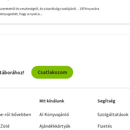
zeretetről és veszteségről, és a barátság csodájáról… 1974 nyarára
enyugodott, hogy a nyolca...
További
szűrők
Csatlakozom
 táborához!
Mit kínálunk
Segítség
ne-ról bővebben
AI Könyvajánló
Szolgáltatások
 Zöld
Ajándékkártyák
Fizetés