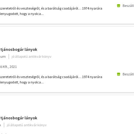
Beszáll
zeretetről és veszteségről, és a barátság csodájáról… 1974 nyarára
enyugodott, hogy a nyolca...
entjánosbogár lányok
rium
jó állapotú antikvár könyv
 Kft., 2021
Beszáll
zeretetről és veszteségről, és a barátság csodájáról… 1974 nyarára
enyugodott, hogy a nyolca...
entjánosbogár lányok
m
jó állapotú antikvár könyv