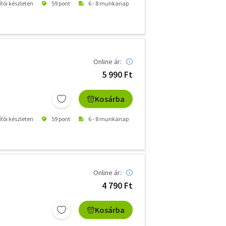
ítói készleten
59 pont
6 - 8 munkanap
Online ár:
5 990 Ft
Kosárba
ítói készleten
59 pont
6 - 8 munkanap
Online ár:
4 790 Ft
Kosárba