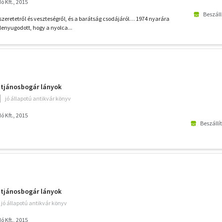
 Kft., 2015
Beszáll
zeretetről és veszteségről, és a barátság csodájáról… 1974 nyarára
enyugodott, hogy a nyolca...
entjánosbogár lányok
jó állapotú antikvár könyv
 Kft., 2015
Beszállí
entjánosbogár lányok
jó állapotú antikvár könyv
 Kft., 2015