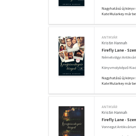
Nagyhatású új könyv s
Kate Mularkey már bel
ANTIKVÁR
Kristin Hannah
Firefly Lane - Sz
Németvölgyi Antikvá
Könyvmolyképző Kiadó
Nagyhatású új könyv s
Kate Mularkey már bel
ANTIKVÁR
Kristin Hannah
Firefly Lane - Sz
Vonnegut Antikváriu