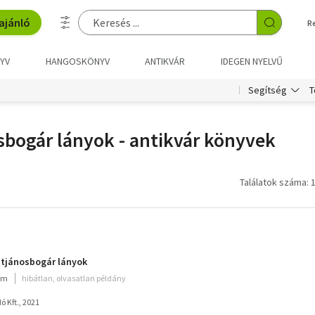
ajánló
R
YV
HANGOSKÖNYV
ANTIKVÁR
IDEGEN NYELVŰ
T
Segítség
osbogár lányok - antikvár könyvek
Találatok száma: 
entjánosbogár lányok
ium
hibátlan, olvasatlan példány
 Kft., 2021