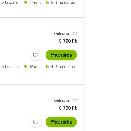
ítói készleten
47 pont
6 - 8 munkanap
Online ár:
8 790 Ft
Kosárba
ítói készleten
87 pont
4 - 6 munkanap
Online ár:
8 790 Ft
Kosárba