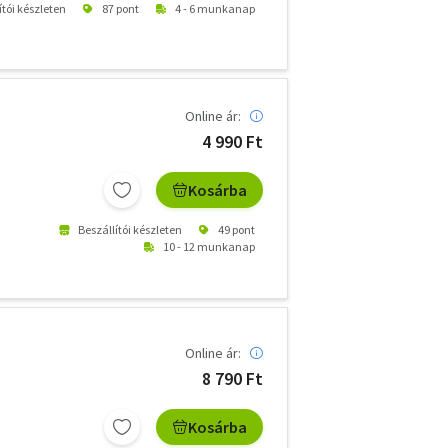
ítói készleten
87 pont
4 - 6 munkanap
Online ár:
4 990 Ft
Kosárba
Beszállítói készleten
49 pont
10 - 12 munkanap
Online ár:
8 790 Ft
Kosárba