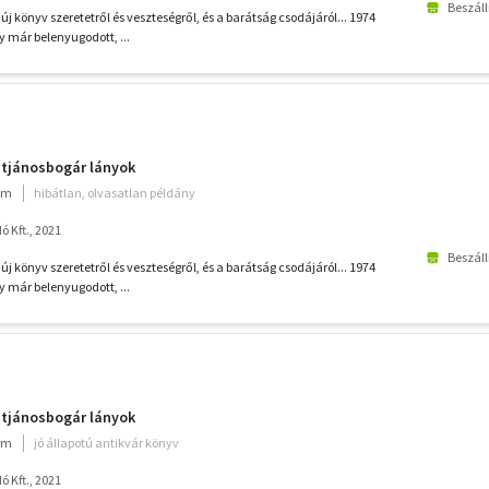
Beszáll
j könyv szeretetről és veszteségről, és a barátság csodájáról... 1974
 már belenyugodott, ...
entjánosbogár lányok
ium
hibátlan, olvasatlan példány
 Kft., 2021
Beszáll
j könyv szeretetről és veszteségről, és a barátság csodájáról... 1974
 már belenyugodott, ...
entjánosbogár lányok
ium
jó állapotú antikvár könyv
 Kft., 2021