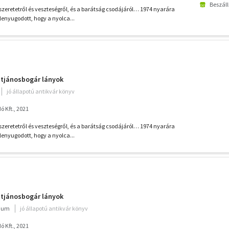
Beszáll
zeretetről és veszteségről, és a barátság csodájáról… 1974 nyarára
enyugodott, hogy a nyolca...
entjánosbogár lányok
jó állapotú antikvár könyv
 Kft., 2021
zeretetről és veszteségről, és a barátság csodájáról… 1974 nyarára
enyugodott, hogy a nyolca...
entjánosbogár lányok
rium
jó állapotú antikvár könyv
 Kft., 2021