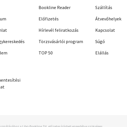
Bookline Reader
Szállítás
zum
Előfizetés
Átvevőhelyek
nlat
Hírlevél feliratkozás
Kapcsolat
ykereskedés
Törzsvásárlói program
Súgó
elem
TOP 50
Elállás
entesítési
zat
sználásához a Libri-Bookline Zrt. előzetes írásbeli engedélye szükséges.