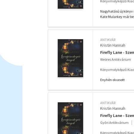
Könyvmolyképző Kiadó
Nagyhatású új könyv s
Kate Mularkey már bel
ANTIKVÁR
Kristin Hannah
Firefly Lane - Sz
Weöres Antikvárium
Könyvmolyképző Kiadó
Enyhén olvasott
ANTIKVÁR
Kristin Hannah
Firefly Lane - Sz
Győri Antikvárium
Könyvmolyképző Kiadó