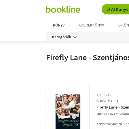
AI Könyv
KÖNYV
GYEREKKÖNYV
E-KÖN
Kategóriák
Firefly Lane - Szentján
További
szűrők
ANTIKVÁR
Kristin Hannah
Firefly Lane - Sz
Mike és Tsa Antikvár
Könyvmolyképző Kiadó