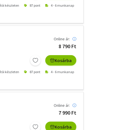
ítói készleten
87 pont
4 - 6 munkanap
Online ár:
8 790 Ft
Kosárba
ítói készleten
87 pont
4 - 6 munkanap
Online ár:
7 990 Ft
Kosárba