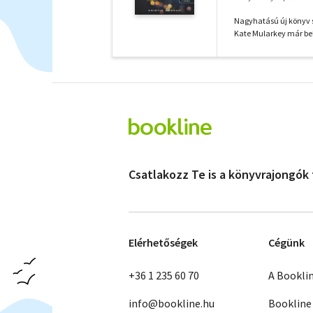
Nagyhatású új könyv s
Kate Mularkey már bel
Csatlakozz Te is a könyvrajongók
Elérhetőségek
Cégünk
+36 1 235 60 70
A Bookli
info@bookline.hu
Bookline