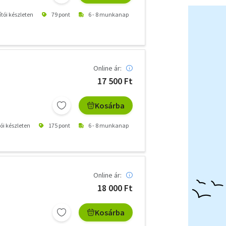
ítói készleten
79 pont
6 - 8 munkanap
Online ár:
17 500 Ft
Kosárba
tói készleten
175 pont
6 - 8 munkanap
Online ár:
18 000 Ft
Kosárba