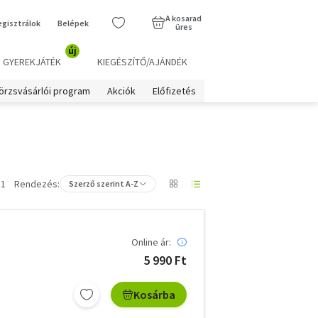
A kosarad
egisztrálok
Belépek
üres
új
GYEREKJÁTÉK
KIEGÉSZÍTŐ/AJÁNDÉK
örzsvásárlói program
Akciók
Előfizetés
11
Rendezés:
Szerző szerint A-Z
Online ár:
5 990 Ft
Kosárba