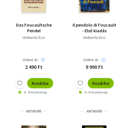
Das Foucaultsche
Il pendolo di Foucault
Pendel
- Első kiadás
Umberto Eco
Umberto Eco
Online ár:
Online ár:
2 490 Ft
9 990 Ft
Kosárba
Kosárba
6 - 8 munkanap
6 - 8 munkanap
ANTIKVÁR
ANTIKVÁR