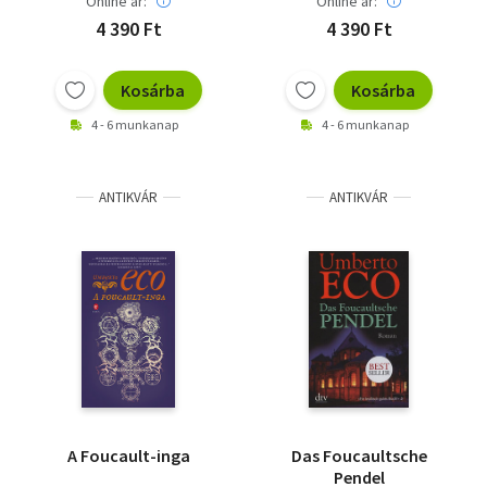
Online ár:
Online ár:
4 390 Ft
4 390 Ft
Kosárba
Kosárba
4 - 6 munkanap
4 - 6 munkanap
ANTIKVÁR
ANTIKVÁR
A Foucault-inga
Das Foucaultsche
Pendel