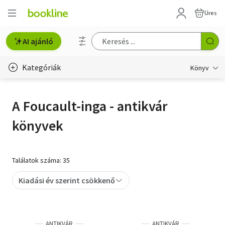
Üres
AI ajánló
Kategóriák
Könyv
Életmód, egészség
A Foucault-inga - antikvár
Erotika
könyvek
Gyermek- és ifjúsági
Hobbi, szabadidő
Találatok száma: 35
Irodalom
Kiadási év szerint csökkenő
Művészet
Szakkönyv
ANTIKVÁR
ANTIKVÁR