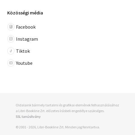
Közösségi média
Facebook
Instagram
Tiktok
Youtube
Oldalaink bármely tartalmi és grafikai elemének felhasználásához
a Libri-Bookline Zrt. előzetes írásbeli engedélye szükséges.
SSL tanúsítvány
© 2001 - 2026, Libri-Bookline Zrt. Minden jog fenntartva.