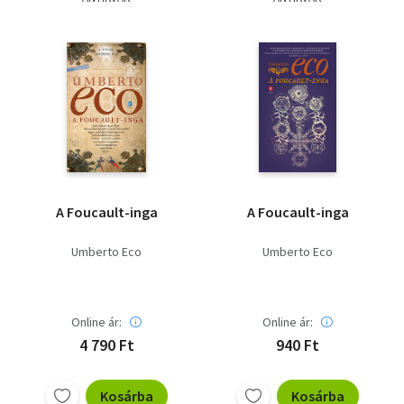
Szótár, nyelvkönyv
Tankönyv, segédkönyv
Társadalomtudomány
Természettudomány
Történelem
A Foucault-inga
A Foucault-inga
Vallás
Umberto Eco
Umberto Eco
Online ár:
Online ár:
4 790 Ft
940 Ft
Kosárba
Kosárba