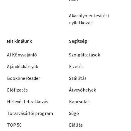
Akadálymentesítési
nyilatkozat
Mit kínálunk
Segítség
AI Könyvajánló
Szolgáltatások
Ajándékkártyák
Fizetés
Bookline Reader
Szállítás
Előfizetés
Átvevőhelyek
Hírlevél feliratkozás
Kapcsolat
Törzsvásárlói program
Súgó
TOP 50
Elállás