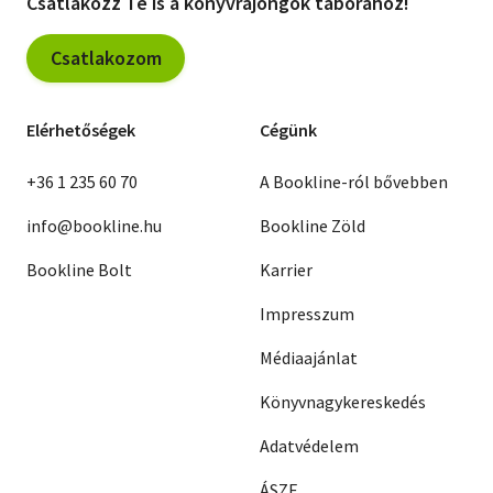
Csatlakozz Te is a könyvrajongók táborához!
Csatlakozom
Elérhetőségek
Cégünk
+36 1 235 60 70
A Bookline-ról bővebben
info@bookline.hu
Bookline Zöld
Bookline Bolt
Karrier
Impresszum
Médiaajánlat
Könyvnagykereskedés
Adatvédelem
ÁSZF