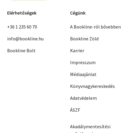
Elérhetőségek
Cégünk
+36 1 235 60 70
A Bookline-ról bővebben
info@bookline.hu
Bookline Zöld
Bookline Bolt
Karrier
Impresszum
Médiaajánlat
Könyvnagykereskedés
Adatvédelem
ÁSZF
Akadálymentesítési