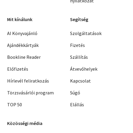
nyilatkozat
Mit kínálunk
Segítség
AI Könyvajánló
Szolgáltatások
Ajándékkártyák
Fizetés
Bookline Reader
Szállítás
Előfizetés
Átvevőhelyek
Hírlevél feliratkozás
Kapcsolat
Törzsvásárlói program
Súgó
TOP 50
Elállás
Közösségi média