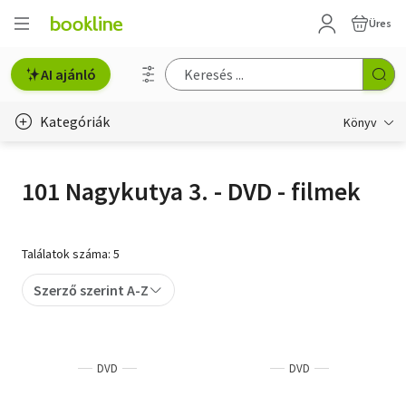
Üres
AI ajánló
Kategóriák
Könyv
Életmód, egészség
101 Nagykutya 3. - DVD - filmek
Erotika
Gyermek- és ifjúsági
Találatok száma: 5
Hobbi, szabadidő
Szerző szerint A-Z
Irodalom
Művészet
DVD
DVD
Szakkönyv