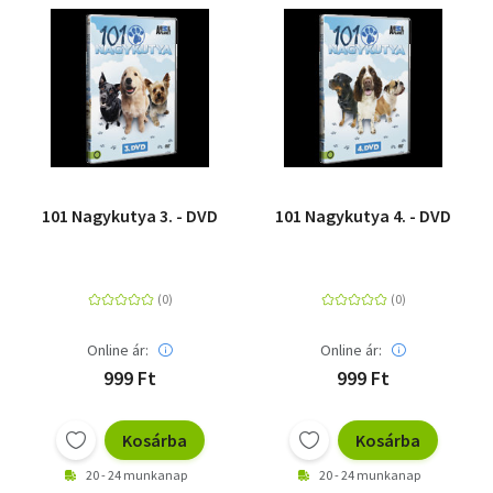
Szótár, nyelvkönyv
Tankönyv, segédkönyv
Társadalomtudomány
Természettudomány
101 Nagykutya 3. - DVD
101 Nagykutya 4. - DVD
Történelem
Vallás
Online ár:
Online ár:
999 Ft
999 Ft
Kosárba
Kosárba
20 - 24 munkanap
20 - 24 munkanap