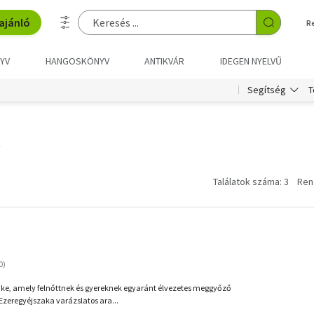
ajánló
R
YV
HANGOSKÖNYV
ANTIKVÁR
IDEGEN NYELVŰ
T
Segítség
k
Találatok száma: 3
Ren
ike, amely felnőttnek és gyereknek egyaránt élvezetes meggyőző
 Ezeregyéjszaka varázslatos ara...