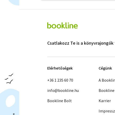
Csatlakozz Te is a könyvrajongók
Elérhetőségek
Cégünk
+36 1 235 60 70
A Bookli
info@bookline.hu
Bookline
Bookline Bolt
Karrier
Impress