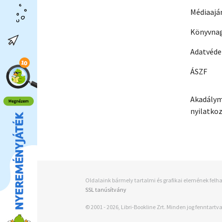
Médiaajá
Könyvnag
Adatvéd
ÁSZF
Akadálym
nyilatko
Oldalaink bármely tartalmi és grafikai elemének felha
SSL tanúsítvány
© 2001 - 2026, Libri-Bookline Zrt. Minden jog fenntartva