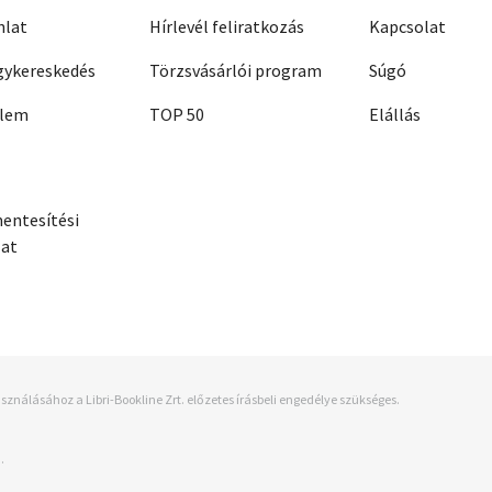
nlat
Hírlevél feliratkozás
Kapcsolat
ykereskedés
Törzsvásárlói program
Súgó
elem
TOP 50
Elállás
entesítési
zat
sználásához a Libri-Bookline Zrt. előzetes írásbeli engedélye szükséges.
.