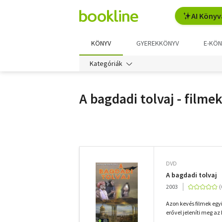
AI Könyv
KÖNYV
GYEREKKÖNYV
E-KÖN
Kategóriák
A bagdadi tolvaj - filme
További
szűrők
DVD
A bagdadi tolvaj
2003
Azon kevés filmek egy
erővel jeleníti meg az