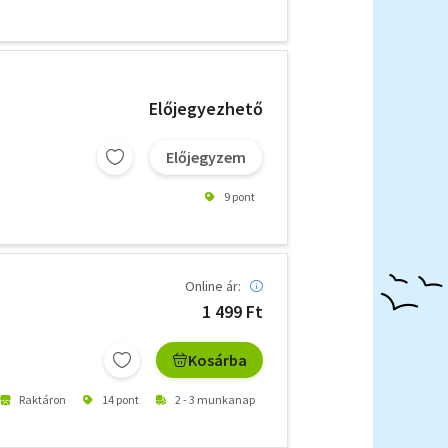
Előjegyezhető
Előjegyzem
9 pont
Online ár:
1 499 Ft
Kosárba
Raktáron
14 pont
2 - 3 munkanap