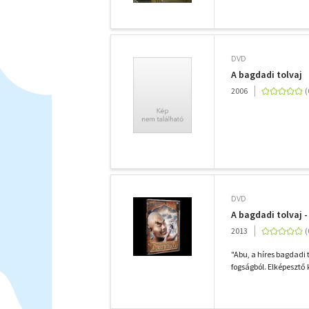
DVD
A bagdadi tolvaj
2006
DVD
A bagdadi tolvaj 
2013
"Abu, a híres bagdadi
fogságból. Elképesztő 