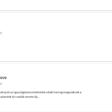
- DVD
 tolvaj és az igazságtalanul börtönbe vetett herceg megszöknek a
kalandok és csodák övezte útj...