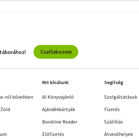
További
szűrők
Csatlakozom
 táborához!
Mit kínálunk
Segítség
ne-ról bővebben
AI Könyvajánló
Szolgáltatások
 Zöld
Ajándékkártyák
Fizetés
Bookline Reader
Szállítás
zum
Előfizetés
Átvevőhelyek