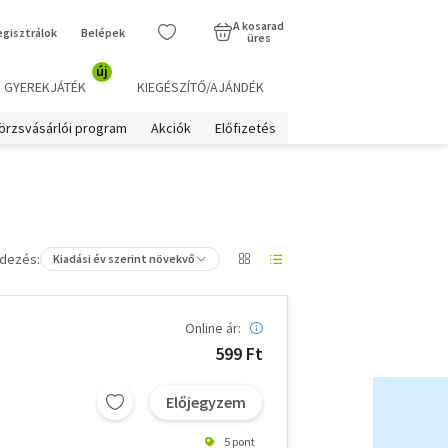
A kosarad
egisztrálok
Belépek
üres
új
GYEREKJÁTÉK
KIEGÉSZÍTŐ/AJÁNDÉK
örzsvásárlói program
Akciók
Előfizetés
dezés:
Kiadási év szerint növekvő
Online ár:
599 Ft
Előjegyzem
5 pont