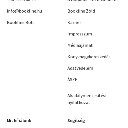
info@bookline.hu
Bookline Zöld
Bookline Bolt
Karrier
Impresszum
Médiaajánlat
Könyvnagykereskedés
Adatvédelem
ÁSZF
Akadálymentesítési
nyilatkozat
Mit kínálunk
Segítség