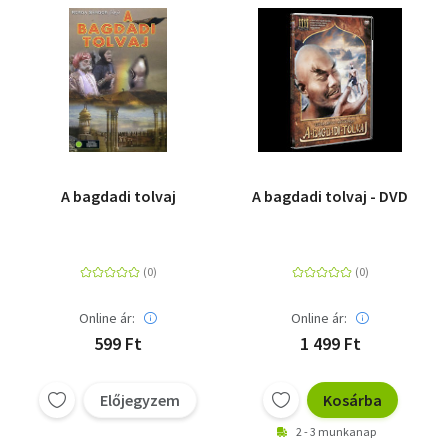
Szótár, nyelvkönyv
Tankönyv, segédkönyv
Társadalomtudomány
Természettudomány
A bagdadi tolvaj
A bagdadi tolvaj - DVD
Történelem
Vallás
Online ár:
Online ár:
599 Ft
1 499 Ft
Előjegyzem
Kosárba
2 - 3 munkanap