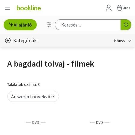
Üres
AI ajánló
Kategóriák
Könyv
Életmód, egészség
A bagdadi tolvaj - filmek
Erotika
Gyermek- és ifjúsági
Találatok száma: 3
Hobbi, szabadidő
Ár szerint növekvő
Irodalom
Művészet
DVD
DVD
Szakkönyv