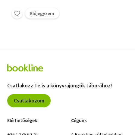
Előjegyzem
Csatlakozz Te is a könyvrajongók táborához!
Csatlakozom
Elérhetőségek
Cégünk
+36 1 235 60 70
A Bookline-ról bővebben