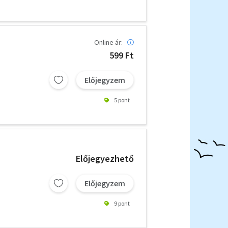
Online ár:
599 Ft
Előjegyzem
5 pont
Előjegyezhető
Előjegyzem
9 pont