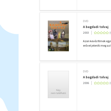
DVD
A bagdadi tolvaj
2003
Azon kevés filmek egy
erővel jeleníti meg az
DVD
A bagdadi tolvaj
2006