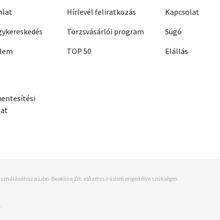
nlat
Hírlevél feliratkozás
Kapcsolat
ykereskedés
Törzsvásárlói program
Súgó
elem
TOP 50
Elállás
entesítési
zat
sználásához a Libri-Bookline Zrt. előzetes írásbeli engedélye szükséges.
.