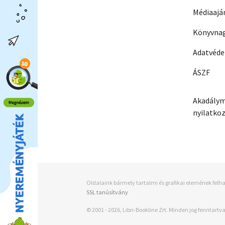
Médiaajá
Könyvnag
Adatvéd
ÁSZF
Akadálym
nyilatko
Oldalaink bármely tartalmi és grafikai elemének felha
SSL tanúsítvány
© 2001 - 2026, Libri-Bookline Zrt. Minden jog fenntartva