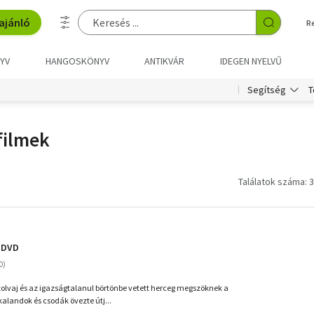
ajánló
R
YV
HANGOSKÖNYV
ANTIKVÁR
IDEGEN NYELVŰ
T
Segítség
 filmek
Találatok száma: 3
- DVD
 tolvaj és az igazságtalanul börtönbe vetett herceg megszöknek a
kalandok és csodák övezte útj...