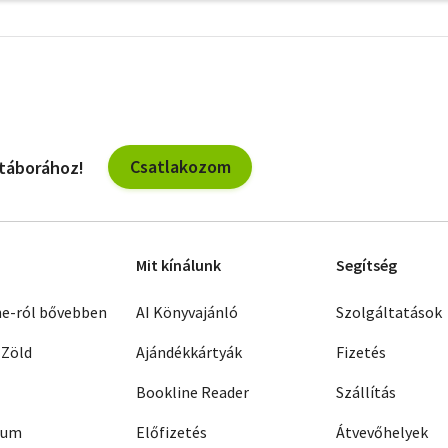
További
szűrők
Csatlakozom
 táborához!
Mit kínálunk
Segítség
ne-ról bővebben
AI Könyvajánló
Szolgáltatások
 Zöld
Ajándékkártyák
Fizetés
Bookline Reader
Szállítás
zum
Előfizetés
Átvevőhelyek