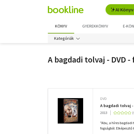
AI Könyv
KÖNYV
GYEREKKÖNYV
E-KÖN
Kategóriák
A bagdadi tolvaj - DVD -
További
szűrők
DVD
A bagdadi tolvaj 
2013
"Abu, a híres bagdadi
fogságból. Elképesztő 