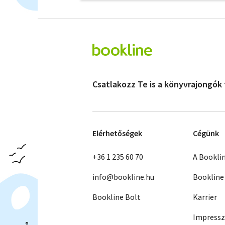
Csatlakozz Te is a könyvrajongók
Elérhetőségek
Cégünk
+36 1 235 60 70
A Bookli
info@bookline.hu
Bookline
Bookline Bolt
Karrier
Impress