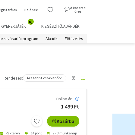
A kosarad
egisztrálok
Belépek
üres
új
GYEREKJÁTÉK
KIEGÉSZÍTŐ/AJÁNDÉK
örzsvásárlói program
Akciók
Előfizetés
Rendezés:
Ár szerint csökkenő
Online ár:
1 499 Ft
Kosárba
Raktáron
14 pont
2 - 3 munkanap