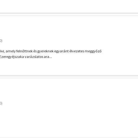
ike, amely felnőttnek és gyereknek egyaránt élvezetes meggyőző
 Ezeregyéjszaka varázslatos ara...