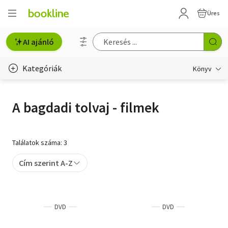
Üres
AI ajánló
Kategóriák
Könyv
Életmód, egészség
A bagdadi tolvaj - filmek
Erotika
Gyermek- és ifjúsági
Találatok száma: 3
Hobbi, szabadidő
Cím szerint A-Z
Irodalom
Művészet
DVD
DVD
Szakkönyv