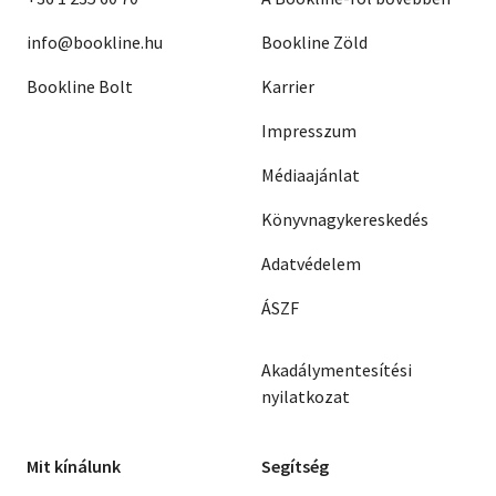
info@bookline.hu
Bookline Zöld
Bookline Bolt
Karrier
Impresszum
Médiaajánlat
Könyvnagykereskedés
Adatvédelem
ÁSZF
Akadálymentesítési
nyilatkozat
Mit kínálunk
Segítség