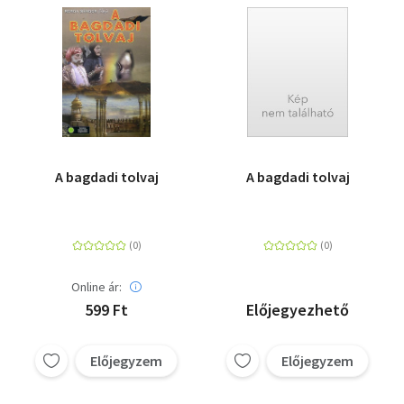
Szótár, nyelvkönyv
Tankönyv, segédkönyv
Társadalomtudomány
Természettudomány
A bagdadi tolvaj
A bagdadi tolvaj
Történelem
Vallás
Online ár:
599 Ft
Előjegyezhető
Előjegyzem
Előjegyzem