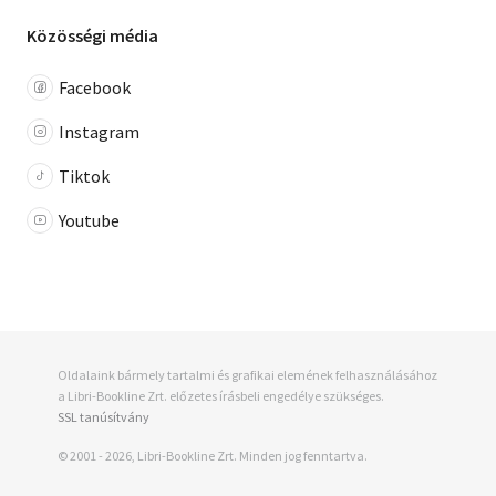
Közösségi média
Facebook
Instagram
Tiktok
Youtube
Oldalaink bármely tartalmi és grafikai elemének felhasználásához
a Libri-Bookline Zrt. előzetes írásbeli engedélye szükséges.
SSL tanúsítvány
© 2001 - 2026, Libri-Bookline Zrt. Minden jog fenntartva.