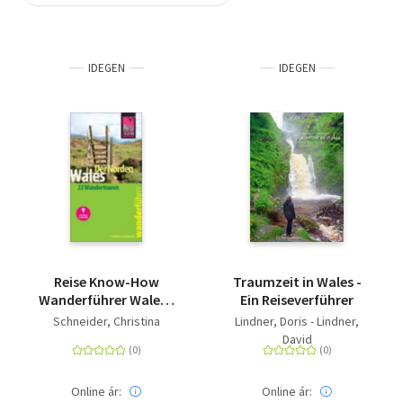
Szótár, nyelvkönyv
IDEGEN
IDEGEN
Tankönyv, segédkönyv
Társadalomtudomány
Természettudomány
Történelem
Vallás
Reise Know-How
Traumzeit in Wales -
Wanderführer Wales -
Ein Reiseverführer
der Norden: 22
Schneider, Christina
Lindner, Doris - Lindner,
Wandertouren, mit
David
GPS-Tracks
Online ár:
Online ár: