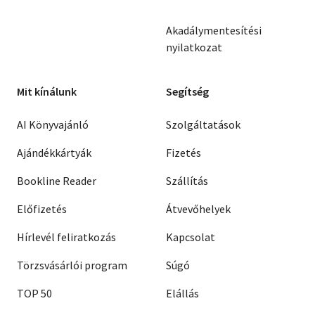
Akadálymentesítési
nyilatkozat
Mit kínálunk
Segítség
AI Könyvajánló
Szolgáltatások
Ajándékkártyák
Fizetés
Bookline Reader
Szállítás
Előfizetés
Átvevőhelyek
Hírlevél feliratkozás
Kapcsolat
Törzsvásárlói program
Súgó
TOP 50
Elállás