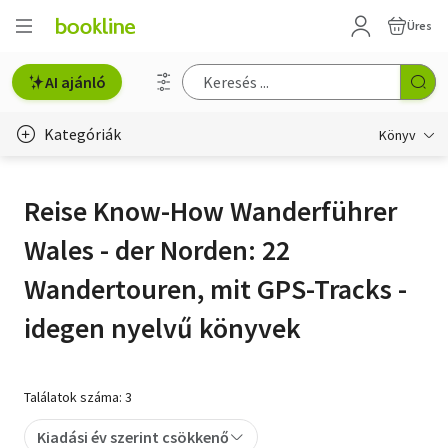
Üres
AI ajánló
Kategóriák
Könyv
Életmód, egészség
Reise Know-How Wanderführer
Erotika
Wales - der Norden: 22
Gyermek- és ifjúsági
Wandertouren, mit GPS-Tracks -
Hobbi, szabadidő
idegen nyelvű könyvek
Irodalom
Találatok száma: 3
Művészet
Kiadási év szerint csökkenő
Szakkönyv