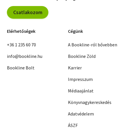
Csatlakozom
Elérhetőségek
Cégünk
+36 1 235 60 70
A Bookline-ról bővebben
info@bookline.hu
Bookline Zöld
Bookline Bolt
Karrier
Impresszum
Médiaajánlat
Könyvnagykereskedés
Adatvédelem
ÁSZF