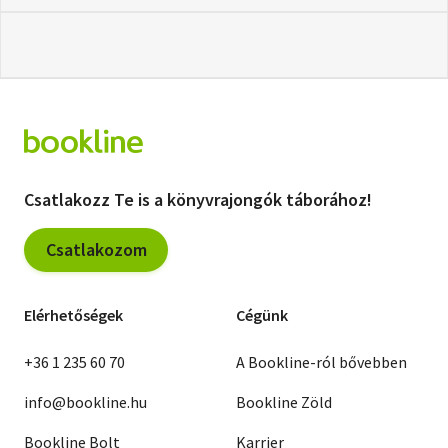
Csatlakozz Te is a könyvrajongók táborához!
Csatlakozom
Elérhetőségek
Cégünk
+36 1 235 60 70
A Bookline-ról bővebben
info@bookline.hu
Bookline Zöld
Bookline Bolt
Karrier