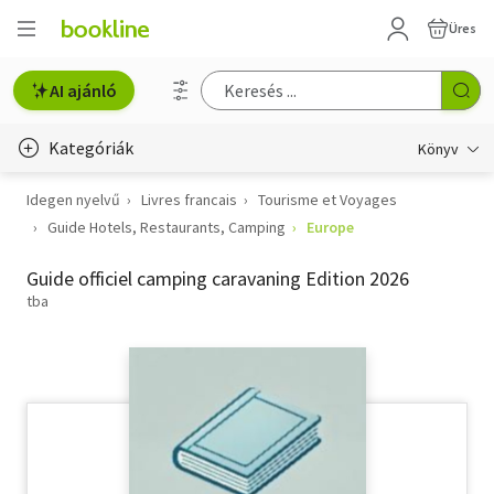
Üres
AI ajánló
Kategóriák
Könyv
Idegen nyelvű
Livres francais
Tourisme et Voyages
Életmód, egészség
Guide Hotels, Restaurants, Camping
Europe
Erotika
Guide officiel camping caravaning Edition 2026
Gyermek- és ifjúsági
tba
Hobbi, szabadidő
Irodalom
Művészet
Szakkönyv