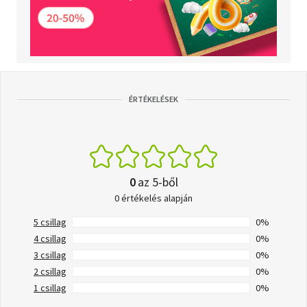
ÉRTÉKELÉSEK
0
az 5-ből
0 értékelés alapján
5 csillag
0%
4 csillag
0%
3 csillag
0%
2 csillag
0%
1 csillag
0%