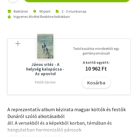
Raktáron
90 pont
2 - 3 munkanap
Ingyenes átvétel Bookline boltokban
Tedd kosárba mindkettőt egy
gombnyomással!
A kettő együtt:
János vitéz - A
10 962 Ft
helység kalapácsa -
Az apostol
Kosárba
Petőfi Sándor
A reprezentatív album kézirata magyar költők és festők
Dunáról szóló alkotásaiból
áll. A versekből és a képekből korban, témában és
hangulatban harmonizáló párosok
adják a könyv szerkezetét.