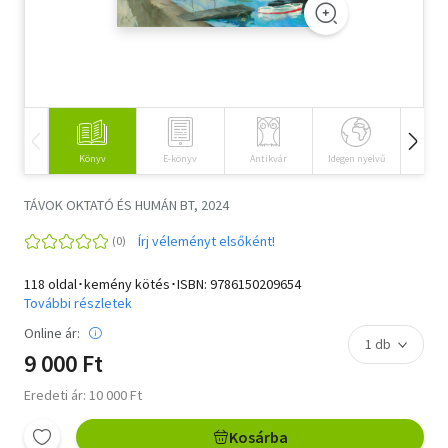
Szótár, nyelvkönyv
Tankönyv, segédkönyv
Társadalomtudomány
Könyv
E-könyv
Antikvár
Idegen nyelvű
Hangos
Természettudomány
TÁVOK OKTATÓ ÉS HUMÁN BT, 2024
Történelem
Írj véleményt elsőként!
Vallás
118 oldal･kemény kötés･ISBN:
9786150209654
További részletek
Online ár:
9 000 Ft
Eredeti ár: 10 000 Ft
Kosárba