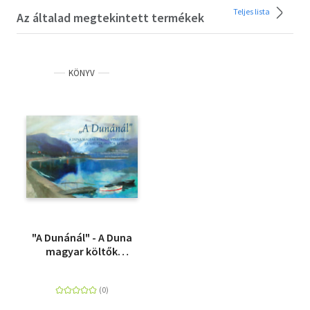
Teljes lista
Az általad megtekintett termékek
KÖNYV
"A Dunánál" - A Duna
magyar költők
verseiben és magyar
festők képein