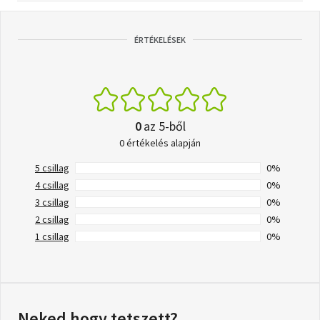
ÉRTÉKELÉSEK
0
az 5-ből
0 értékelés alapján
5 csillag
0%
4 csillag
0%
3 csillag
0%
2 csillag
0%
1 csillag
0%
Neked hogy tetszett?