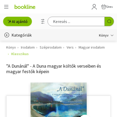
Üres
AI ajánló
Kategóriák
Könyv
Könyv
Irodalom
Szépirodalom
Vers
Magyar irodalom
Életmód, egészség
Klasszikus
Erotika
"A Dunánál" - A Duna magyar költők verseiben és
Gyermek- és ifjúsági
magyar festők képein
Hobbi, szabadidő
Irodalom
Művészet
Szakkönyv