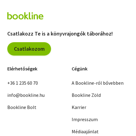
Csatlakozz Te is a könyvrajongók táborához!
Csatlakozom
Elérhetőségek
Cégünk
+36 1 235 60 70
A Bookline-ról bővebben
info@bookline.hu
Bookline Zöld
Bookline Bolt
Karrier
Impresszum
Médiaajánlat