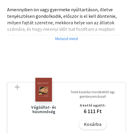
Amennyiben ön vagy gyermeke nyúltartáson, illetve
tenyésztésen gondolkodik, először is el kell döntenie,
milyen fajtát szeretne, mekkora helye van az állatok
számára, és hogy mennyi időt tud fordítani a majdani
kedvenceire. Ezekben és még néhány kérdésben szeretne
segíteni ez a könyv: pl. a fajták kiválasztása, elhelyezés,
takarmányozás, betegségek és kezelésük, párosítás.
Ezeken felül pedig a kiállítások felépítéséről, a bírálatról,
a nyúltenyésztő szervezetekről, is olvashat a kedves
olvasó.
Remélem, mindenkinek jó szórakozás és segítség lesz ez
a könyv.
Eredményes állattartást és kellemes kikapcsolódást
Tedd kosárba mindkettőt egy
kívánok minden leendő és gyakorlott nyúltartónak!
gombnyomással!
A kettő együtt:
Vágóállat- és
6 111 Ft
húsminőség
Kosárba