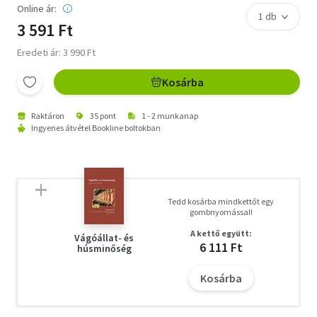
Online ár:
3 591 Ft
Eredeti ár: 3 990 Ft
Kosárba
Raktáron
35 pont
1 - 2 munkanap
Ingyenes átvétel Bookline boltokban
Tedd kosárba mindkettőt egy
gombnyomással!
A kettő együtt:
Vágóállat- és
6 111 Ft
húsminőség
Kosárba