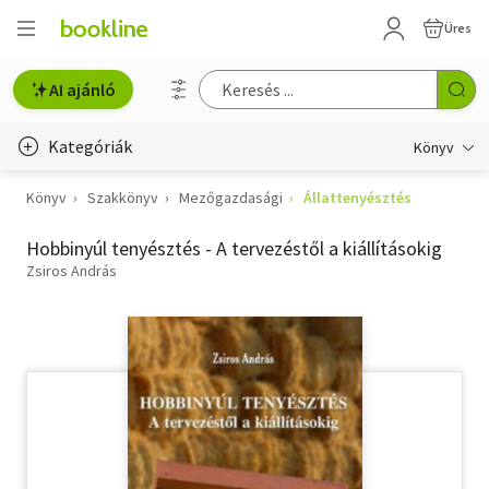
Üres
AI ajánló
Kategóriák
Könyv
Könyv
Szakkönyv
Mezőgazdasági
Állattenyésztés
Életmód, egészség
Hobbinyúl tenyésztés - A tervezéstől a kiállításokig
Erotika
Zsiros András
Gyermek- és ifjúsági
Hobbi, szabadidő
Irodalom
Művészet
Szakkönyv