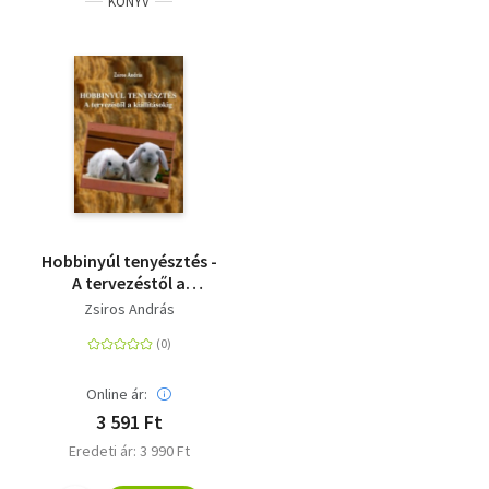
KÖNYV
Hobbinyúl tenyésztés -
A tervezéstől a
kiállításokig
Zsiros András
Online ár:
3 591 Ft
Eredeti ár: 3 990 Ft