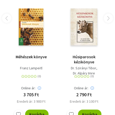
Méhészek könyve
Húsiparosok
kézikönyve
Franz Lampeitl
Dr. Szirányi Tibor
Dr. Alpáry Imre
Online ár:
Online ár:
3 705 Ft
2 790 Ft
Eredeti ár: 3 900 Ft
Eredeti ár: 3 100 Ft
Kosárba
Kosárba