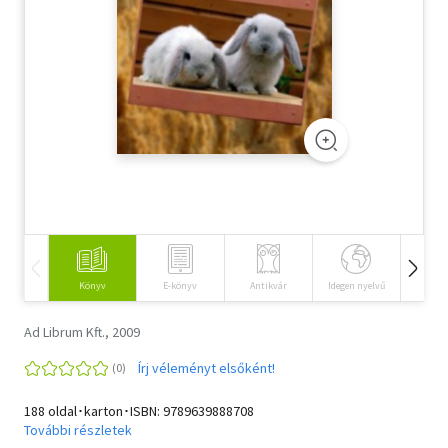
Szótár, nyelvkönyv
Tankönyv, segédkönyv
Társadalomtudomány
Természettudomány
Történelem
Vallás
Könyv
E-könyv
Antikvár
Idegen nyelvű
Hangos
Ad Librum Kft., 2009
Írj véleményt elsőként!
188 oldal･karton･ISBN:
9789639888708
További részletek