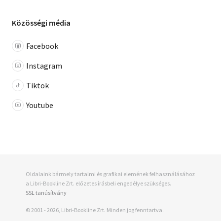
Közösségi média
Facebook
Instagram
Tiktok
Youtube
Oldalaink bármely tartalmi és grafikai elemének felhasználásához
a Libri-Bookline Zrt. előzetes írásbeli engedélye szükséges.
SSL tanúsítvány
© 2001 - 2026, Libri-Bookline Zrt. Minden jog fenntartva.