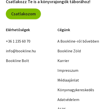
Csatlakozz Te is a könyvrajongók táborához!
Csatlakozom
Elérhetőségek
Cégünk
+36 1 235 60 70
A Bookline-ról bővebben
info@bookline.hu
Bookline Zöld
Bookline Bolt
Karrier
Impresszum
Médiaajánlat
Könyvnagykereskedés
Adatvédelem