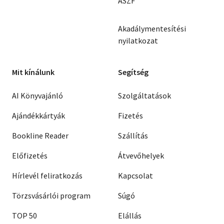
ÁSZF
Akadálymentesítési
nyilatkozat
Mit kínálunk
Segítség
AI Könyvajánló
Szolgáltatások
Ajándékkártyák
Fizetés
Bookline Reader
Szállítás
Előfizetés
Átvevőhelyek
Hírlevél feliratkozás
Kapcsolat
Törzsvásárlói program
Súgó
TOP 50
Elállás