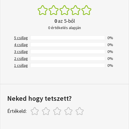
0
az 5-ből
0 értékelés alapján
5 csillag
0%
4 csillag
0%
3 csillag
0%
2 csillag
0%
1 csillag
0%
Neked hogy tetszett?
Értékeld: