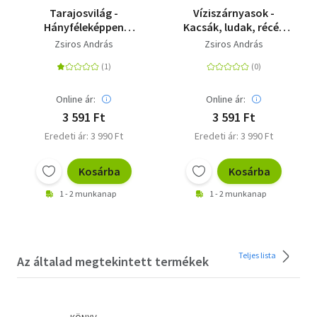
Tarajosvilág -
Víziszárnyasok -
Hányféleképpen
Kacsák, ludak, récék
hajthat hasznot a
tenyésztése
Zsiros András
Zsiros András
sokszínű
baromfiudvar?
Online ár:
Online ár:
3 591 Ft
3 591 Ft
Eredeti ár: 3 990 Ft
Eredeti ár: 3 990 Ft
Kosárba
Kosárba
1 - 2 munkanap
1 - 2 munkanap
Teljes lista
Az általad megtekintett termékek