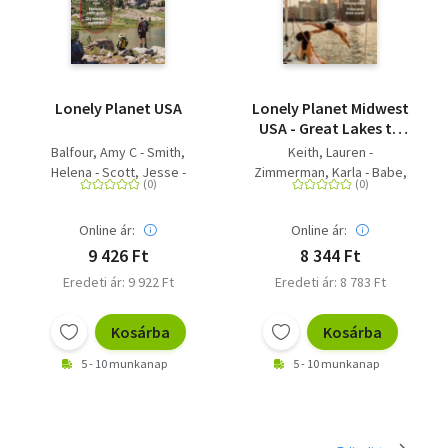
Lonely Planet USA
Lonely Planet Midwest
USA - Great Lakes to
Great Plains
Balfour, Amy C - Smith,
Keith, Lauren -
Helena - Scott, Jesse -
Zimmerman, Karla - Babe,
Zimmerman, Karla - Ham,
Ann - Mackie, Michael -
Anthony - Garry, John -
Spratte Joyce, Katy -
Online ár:
Online ár:
Keith, Lauren - St Louis,
Balfour, Amy C
Regis - Mularz, Amelia -
9 426 Ft
8 344 Ft
Prado, Liza - Raub, Kevin -
Eredeti ár: 9 922 Ft
Eredeti ár: 8 783 Ft
Fitzpatrick, Mary - Etinas,
Sarah - Babe, Ann
Kosárba
Kosárba
5 - 10 munkanap
5 - 10 munkanap