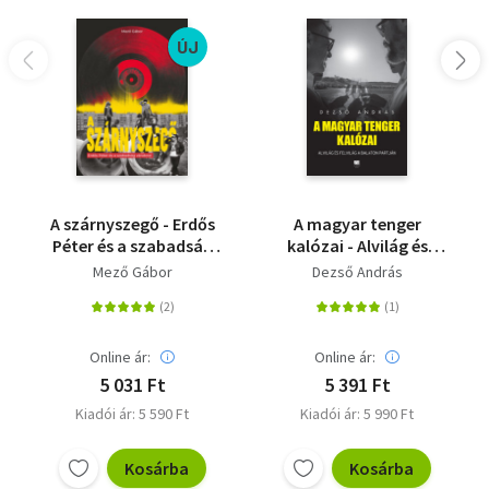
ÚJ
A szárnyszegő - Erdős
A magyar tenger
Péter és a szabadság
kalózai - Alvilág és
vándorai
felvilág a Balaton
Mező Gábor
Dezső András
partján
Online ár:
Online ár:
5 031 Ft
5 391 Ft
Kiadói ár: 5 590 Ft
Kiadói ár: 5 990 Ft
Kosárba
Kosárba