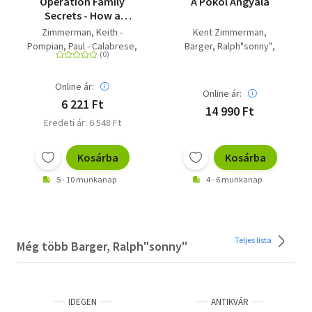
Operation Family
A Pokol Angyala
Secrets - How a
Mobster's Son and the
Zimmerman, Keith -
Kent Zimmerman
FBI Brought Down
Pompian, Paul - Calabrese,
Barger, Ralph"sonny"
Chicago's Murderous
Frank - Zimmerman, Kent
Keith Zimmerman
Crime Family
Online ár:
Online ár:
6 221 Ft
14 990 Ft
Eredeti ár: 6 548 Ft
Kosárba
Kosárba
5 - 10 munkanap
4 - 6 munkanap
Teljes lista
Még több Barger, Ralph"sonny"
IDEGEN
ANTIKVÁR