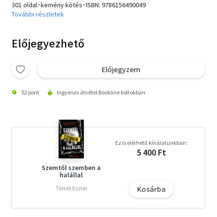
301 oldal･kemény kötés･ISBN:
9786156490049
További részletek
Előjegyezhető
Előjegyzem
52 pont
Ingyenes átvétel Bookline boltokban
Ez is elérhető kínálatunkban:
5 400 Ft
Szemtől szemben a
halállal
Kosárba
Törteli Eszter