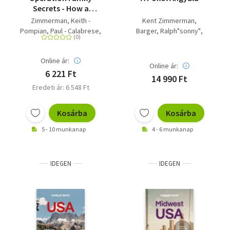
Secrets - How a
Mobster's Son and the
Zimmerman, Keith -
Kent Zimmerman
FBI Brought Down
Pompian, Paul - Calabrese,
Barger, Ralph"sonny"
Chicago's Murderous
Frank - Zimmerman, Kent
Keith Zimmerman
Crime Family
Online ár:
Online ár:
6 221 Ft
14 990 Ft
Eredeti ár: 6 548 Ft
Kosárba
Kosárba
5 - 10 munkanap
4 - 6 munkanap
IDEGEN
IDEGEN