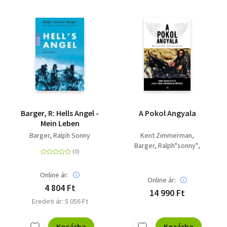
Barger, R: Hells Angel -
A Pokol Angyala
Mein Leben
Barger, Ralph Sonny
Kent Zimmerman
Barger, Ralph"sonny"
Keith Zimmerman
Online ár:
Online ár:
4 804 Ft
14 990 Ft
Eredeti ár: 5 056 Ft
Kosárba
Kosárba