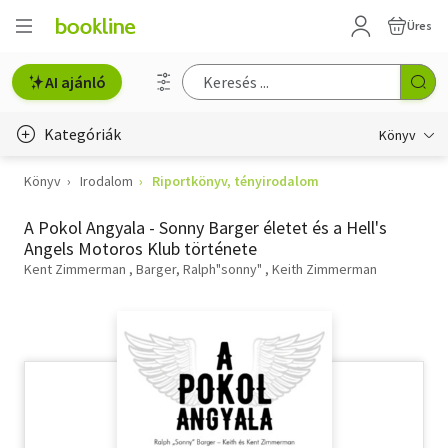
Üres
AI ajánló
Kategóriák
Könyv
Könyv
Irodalom
Riportkönyv, tényirodalom
Életmód, egészség
A Pokol Angyala - Sonny Barger életet és a Hell's
Erotika
Angels Motoros Klub története
Gyermek- és ifjúsági
Kent Zimmerman
Barger, Ralph"sonny"
Keith Zimmerman
Hobbi, szabadidő
Irodalom
Művészet
Szakkönyv