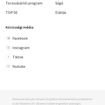
Törzsvásárlói program
Súgó
TOP 50
Elállás
Közösségi média
Facebook
Instagram
Tiktok
Youtube
Oldalaink bármely tartalmi és grafikai elemének felhasználásához
a Libri-Bookline Zrt. előzetes írásbeli engedélye szükséges.