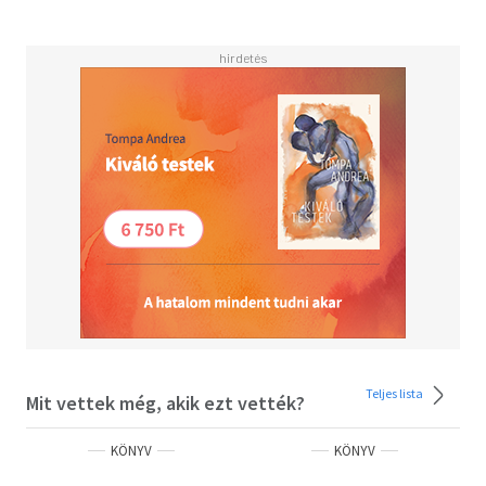
fordultak, ez a történet nagyrészt a bajtársiasságról,
testvériségről, az egymás iránti kiállásról, hűségről,
elvekhez való ragaszkodásról, a bajtársakkal közösen
szerzett megfizethetetlen élményekről és legfőképpen a
szabadságról szól. Arról, hogy egy életünk van, azt hadd
éljük úgy, ahogy szeretnénk. Sonny Barger az egész életét
úgy élte le, ahogy ő akarta, lehet mit tanulni tőle, még
akkor is, ha történetesen soha nem ültünk motoron.
Teljes lista
Mit vettek még, akik ezt vették?
KÖNYV
KÖNYV