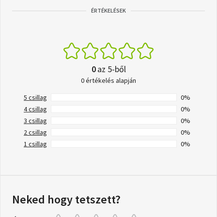
ÉRTÉKELÉSEK
0
az 5-ből
0 értékelés alapján
5 csillag
0%
4 csillag
0%
3 csillag
0%
2 csillag
0%
1 csillag
0%
Neked hogy tetszett?