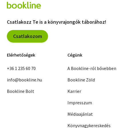
Csatlakozz Te is a könyvrajongók táborához!
Csatlakozom
Elérhetőségek
Cégünk
+36 1 235 60 70
A Bookline-ról bővebben
info@bookline.hu
Bookline Zöld
Bookline Bolt
Karrier
Impresszum
Médiaajánlat
Könyvnagykereskedés