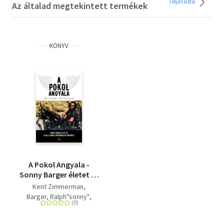
Teljes lista
Az általad megtekintett termékek
KÖNYV
A Pokol Angyala -
Sonny Barger életet és
a Hell's Angels
Kent Zimmerman
Motoros Klub
Barger, Ralph"sonny"
története
Keith Zimmerman