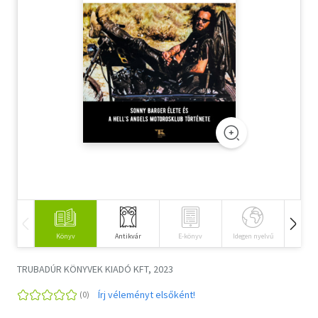
Szótár, nyelvkönyv
Tankönyv, segédkönyv
Társadalomtudomány
Természettudomány
Történelem
Vallás
Könyv
Antikvár
E-könyv
Idegen nyelvű
Hangos
TRUBADÚR KÖNYVEK KIADÓ KFT, 2023
Írj véleményt elsőként!