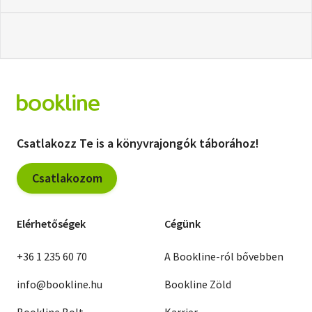
Csatlakozz Te is a könyvrajongók táborához!
Csatlakozom
Elérhetőségek
Cégünk
+36 1 235 60 70
A Bookline-ról bővebben
info@bookline.hu
Bookline Zöld
Bookline Bolt
Karrier