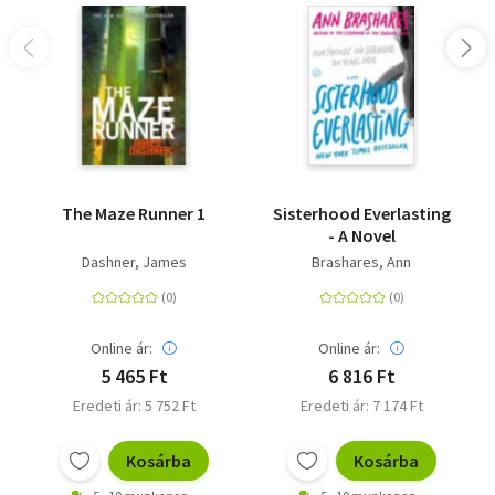
The Maze Runner 1
Sisterhood Everlasting
- A Novel
Dashner, James
Brashares, Ann
Online ár:
Online ár:
5 465 Ft
6 816 Ft
Eredeti ár: 5 752 Ft
Eredeti ár: 7 174 Ft
Kosárba
Kosárba