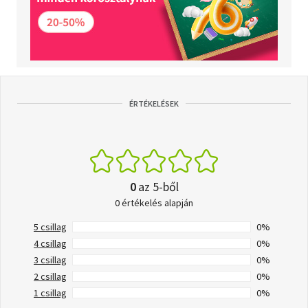
ÉRTÉKELÉSEK
0
az 5-ből
0 értékelés alapján
5 csillag
0%
4 csillag
0%
3 csillag
0%
2 csillag
0%
1 csillag
0%