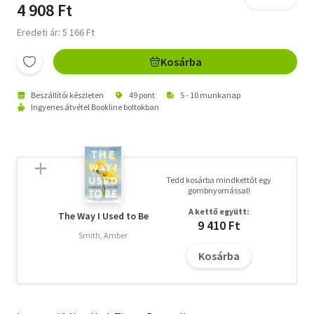
4 908 Ft
Eredeti ár: 5 166 Ft
Kosárba
Beszállítói készleten
49 pont
5 - 10 munkanap
Ingyenes átvétel Bookline boltokban
Tedd kosárba mindkettőt egy
gombnyomással!
A kettő együtt:
The Way I Used to Be
9 410 Ft
Smith, Amber
Kosárba