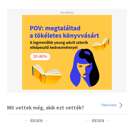
However, power is not so easy to wield once seized, and a
revolution is not so easy to control once unleashed. As
Huaxia’s former elites strike back and the common
people’s fervor for justice turns bloody and paranoid, can
Zetian remain a fair and just ruler? Or will she be forced to
rely on fear and violence and succumb to her darker
instincts in her quest for vengeance and liberation?
Teljes lista
Mit vettek még, akik ezt vették?
IDEGEN
IDEGEN