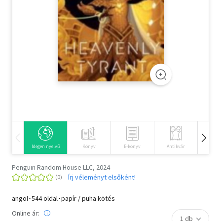
Szótár, nyelvkönyv
Tankönyv, segédkönyv
Társadalomtudomány
Természettudomány
Történelem
Vallás
Idegen nyelvű
Könyv
E-könyv
Antikvár
Hangos
Penguin Random House LLC, 2024
Írj véleményt elsőként!
angol･544 oldal･papír / puha kötés
Online ár: