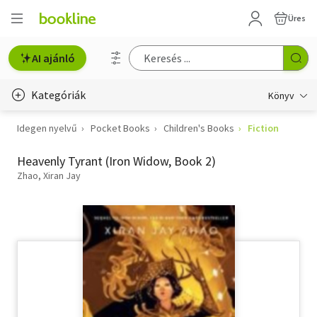
Üres
AI ajánló
Kategóriák
Könyv
Idegen nyelvű
Pocket Books
Children's Books
Fiction
Életmód, egészség
Heavenly Tyrant (Iron Widow, Book 2)
Erotika
Zhao, Xiran Jay
Gyermek- és ifjúsági
Hobbi, szabadidő
Irodalom
Művészet
Szakkönyv