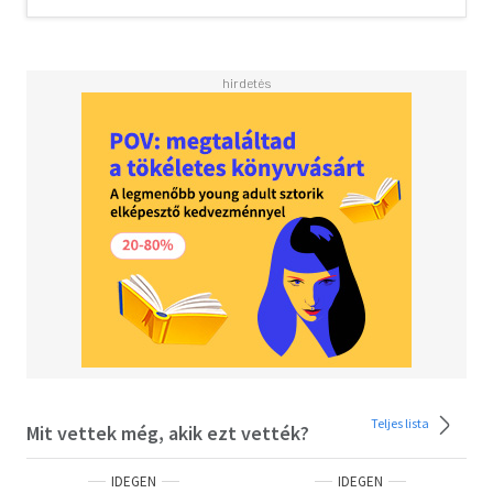
she turns, and a game begins: a legendary collaboration
that will launch them to stardom. <BR><BR>These
friends, intimates since childhood, borrow money, beg
favors, and, before even graduating college, they have
created their first blockbuster, Ichigo. Overnight, the
world is theirs. Not even twenty-five years old, Sam and
Sadie are brilliant, successful, and rich, but these qualities
won’t protect them from their own creative ambitions or
the betrayals of their hearts.<BR><BR>Spanning thirty
years, from Cambridge, Massachusetts, to Venice Beach,
California, and lands in between and far beyond, Gabrielle
Zevin’s Tomorrow, and Tomorrow, and Tomorrow
examines the multifarious nature of identity, disability,
failure, the redemptive possibilities in play, and above all,
our need to connect: to be loved and to love.
Teljes lista
Mit vettek még, akik ezt vették?
IDEGEN
IDEGEN