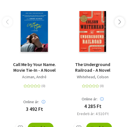
Call Me by Your Name.
The Underground
Movie Tie-In - A Novel
Railroad - A Novel
Aciman, André
Whitehead, Colson
Online ár:
Online ár:
4 285 Ft
3 492 Ft
Eredeti ár: 4 510 Ft