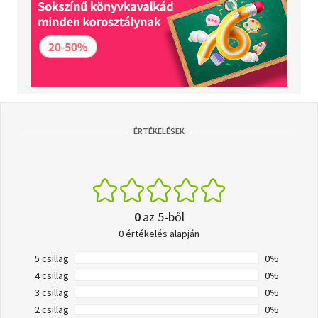
ÉRTÉKELÉSEK
0
az 5-ből
0 értékelés alapján
5 csillag
0%
4 csillag
0%
3 csillag
0%
2 csillag
0%