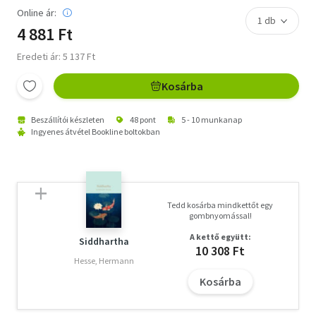
Online ár:
4 881 Ft
Eredeti ár: 5 137 Ft
Kosárba
Beszállítói készleten
48 pont
5 - 10 munkanap
Ingyenes átvétel Bookline boltokban
Tedd kosárba mindkettőt egy
gombnyomással!
A kettő együtt:
Siddhartha
10 308 Ft
Hesse, Hermann
Kosárba