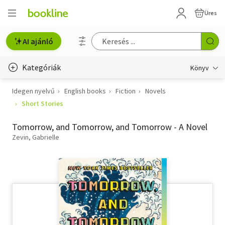
Üres
AI ajánló
Kategóriák
Könyv
Idegen nyelvű
English books
Fiction
Novels
Életmód, egészség
Short Stories
Erotika
Tomorrow, and Tomorrow, and Tomorrow - A Novel
Gyermek- és ifjúsági
Zevin, Gabrielle
Hobbi, szabadidő
Irodalom
Művészet
Szakkönyv