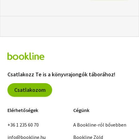
Csatlakozz Te is a könyvrajongók táborához!
Csatlakozom
Elérhetőségek
Cégünk
+36 1 235 60 70
A Bookline-ról bővebben
info@bookline.hu
Bookline Zöld