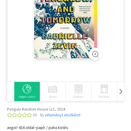
Szótár, nyelvkönyv
Tankönyv, segédkönyv
Társadalomtudomány
Természettudomány
Történelem
Vallás
Idegen nyelvű
Könyv
E-könyv
Antikvár
Hangos
Penguin Random House LLC, 2024
Írj véleményt elsőként!
angol･416 oldal･papír / puha kötés