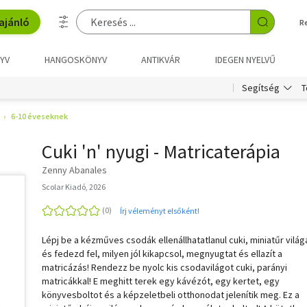
ajánló
R
YV
HANGOSKÖNYV
ANTIKVÁR
IDEGEN NYELVŰ
T
Segítség
6-10 éveseknek
Cuki 'n' nyugi - Matricaterápia
Zenny Abanales
Scolar Kiadó, 2026
Írj véleményt elsőként!
Lépj be a kézműves csodák ellenállhatatlanul cuki, miniatűr világ
és fedezd fel, milyen jól kikapcsol, megnyugtat és ellazít a
matricázás! Rendezz be nyolc kis csodavilágot cuki, parányi
matricákkal! E meghitt terek egy kávézót, egy kertet, egy
könyvesboltot és a képzeletbeli otthonodat jelenítik meg. Ez a