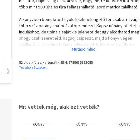
miniatűr, bájos világ csak arra vár, hogy életre keltsd! A kötetbe
több mint 500 újra és újra felhasználható, apró matrica található.
A könyvben bemutatott nyolc lélekmelengető tér csak arra vár,
több száz parányi matricával berendezd. Kapsz néhány ötletet a
induláshoz, de utána a saját kis jeleneteidet úgy alkothatod meg
ahogy csak szeretnéd. Ragadj csipeszt, majd a könyv végén
található, újra és újra felhasználható matricákkal keltsd életre
önmagad cuki és meghitt világát!
52 oldal･füles, kartonált･ISBN:
9789636852085
A matricaterápiát minden korosztálynak ajánljuk.
További részletek
vű
Hangoskönyv
Film
Zene
Mit vettek még, akik ezt vették?
KÖNYV
KÖNYV
KÖNYV