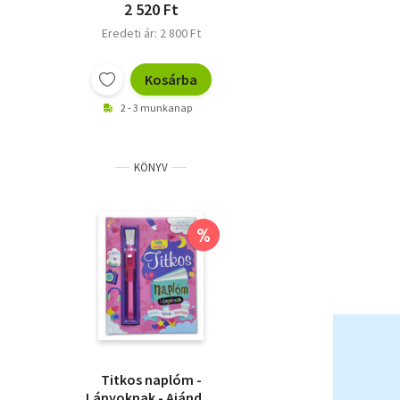
2 520 Ft
Eredeti ár: 2 800 Ft
Kosárba
2 - 3 munkanap
KÖNYV
%
Titkos naplóm -
Lányoknak - Ajándék