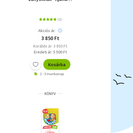
toll láthatatlan
tintával és UV-
lámpával
Akciós ár:
3 850 Ft
Korábbi ár: 3 850 Ft
Eredeti ár: 5 500 Ft
Kosárba
2 - 3 munkanap
KÖNYV