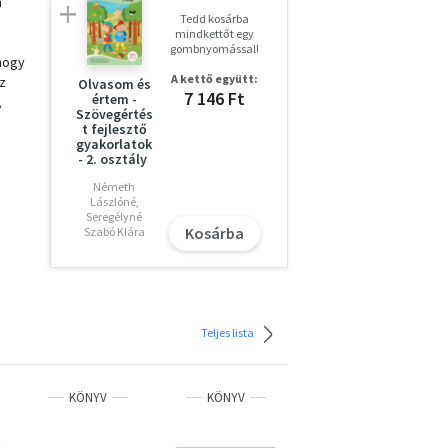
n
Tedd kosárba
mindkettőt egy
gombnyomással!
 hogy
A kettő együtt:
z
Olvasom és
7 146 Ft
értem -
,
Szövegértés
t fejlesztő
gyakorlatok
- 2. osztály
Németh
Lászlóné,
Seregélyné
Kosárba
Szabó Klára
Teljes lista
KÖNYV
KÖNYV
KÖNYV