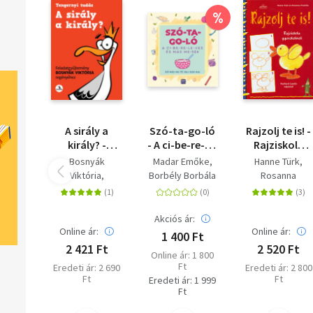
%
A sirály a
Szó-ta-go-ló
Rajzolj te is! -
király? -
- A ci-be-re-le-
Rajziskola
Feladatgyűjtemény
ves és más
gyerekeknek
Bosnyák
Madar Emőke
Hanne Türk
Bosnyák
me-sék - Szí-
Viktória
Borbély Borbála
Rosanna
Viktória
nez-he-tő raj-
Hevérné Kanyó
Pradella
regényéhez
zok-kal
Andrea
Dudás Győző
Akciós ár:
Online ár:
Online ár:
1 400 Ft
2 421 Ft
2 520 Ft
Online ár: 1 800
Ft
Eredeti ár: 2 690
Eredeti ár: 2 800
Ft
Ft
Eredeti ár: 1 999
Ft