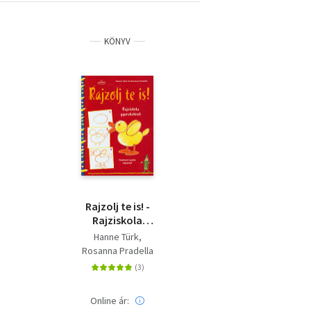
KÖNYV
Rajzolj te is! -
Rajziskola
gyerekeknek
Hanne Türk
Rosanna Pradella
Online ár: