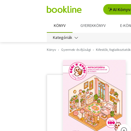
AI Könyv
KÖNYV
GYEREKKÖNYV
E-KÖN
Kategóriák
Könyv
Gyermek- és ifjúsági
Kifestők, foglalkoztatók