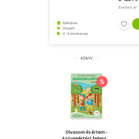
Eredeti ár:
Raktáron
24 pont
2 - 3 munkanap
KÖNYV
%
Olvasom és értem -
Szövegértést fejlesztő