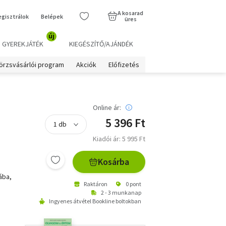
A kosarad
egisztrálok
Belépek
üres
új
GYEREKJÁTÉK
KIEGÉSZÍTŐ/AJÁNDÉK
örzsvásárlói program
Akciók
Előfizetés
Online ár:
5 396 Ft
Kiadói ár: 5 995 Ft
Kosárba
ába,
Raktáron
0 pont
2 - 3 munkanap
Ingyenes átvétel Bookline boltokban