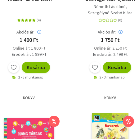
rajzokkal
gyakorlatok - 1.
Németh Lászlóné
osztály
Seregélyné Szabó Klára
Akciós ár:
Akciós ár:
1 400 Ft
1 750 Ft
Online ár: 1 800 Ft
Online ár: 2 250 Ft
Eredeti ár: 1 999 Ft
Eredeti ár: 2 499 Ft
Kosárba
Kosárba
2 - 3 munkanap
2 - 3 munkanap
KÖNYV
KÖNYV
%
%