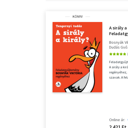
KÖNYV
A sirály a
Feladatg
Viktória
Bosnyák Vi
Dudás Győ
Feladatgyűjt
A sirály a ki
regényéhez, 
szavak. A fe
csopor...
Online ár:
2 421 Ft