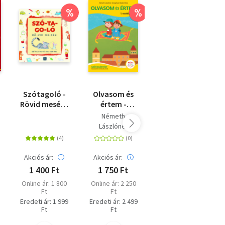
%
%
%
Szótagoló -
Olvasom és
Titkos
Rövid mesék -
értem -
naplóm -
színezhető
Szövegértést
Lányoknak -
Németh
rajzokkal
fejlesztő
Ajándék toll
Lászlóné
gyakorlatok -
láthatatlan
Seregélyné
1. osztály
tintával és
Szabó Klára
UV-lámpával
Akciós ár:
Akciós ár:
Akciós ár:
1 400 Ft
1 750 Ft
3 850 Ft
Online ár: 1 800
Online ár: 2 250
Korábbi ár: 3 850
Ft
Ft
Ft
Eredeti ár: 1 999
Eredeti ár: 2 499
Eredeti ár: 5 500
Ft
Ft
Ft