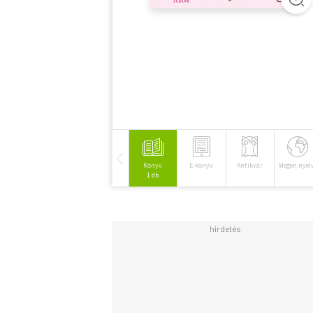
Könyv
E-könyv
Antikvár
Idegen nyel
1 db