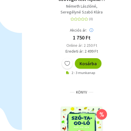
gyakorlatok - 2.
Németh Lászlóné
osztály
Seregélyné Szabó Klára
Akciós ár:
1 750 Ft
Online ár: 2 250 Ft
Eredeti ár: 2 499 Ft
Kosárba
2 - 3 munkanap
KÖNYV
%