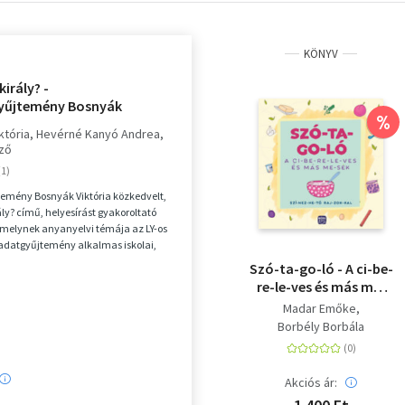
KÖNYV
 király? -
yűjtemény Bosnyák
%
 regényéhez
któria
Hevérné Kanyó Andrea
ző
emény Bosnyák Viktória közkedvelt,
rály? című, helyesírást gyakoroltató
melynek anyanyelvi témája az LY-os
ladatgyűjtemény alkalmas iskolai,
Szó-ta-go-ló - A ci-be-
re-le-ves és más me-
sék - Szí-nez-he-tő raj-
Madar Emőke
zok-kal
Borbély Borbála
Akciós ár: