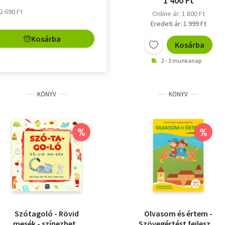
1 400 Ft
 2 690 Ft
Online ár: 1 800 Ft
Eredeti ár: 1 999 Ft
Kosárba
Kosárba
2 - 3 munkanap
KÖNYV
KÖNYV
%
%
Szótagoló - Rövid
Olvasom és értem -
mesék - színezhető
Szövegértést fejlesztő