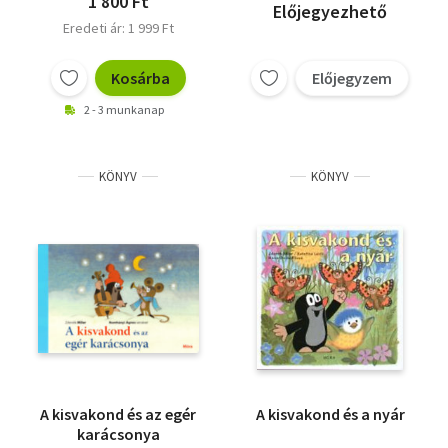
1 800 Ft
Előjegyezhető
Eredeti ár: 1 999 Ft
Kosárba
Előjegyzem
2 - 3 munkanap
KÖNYV
KÖNYV
A kisvakond és az egér
A kisvakond és a nyár
karácsonya