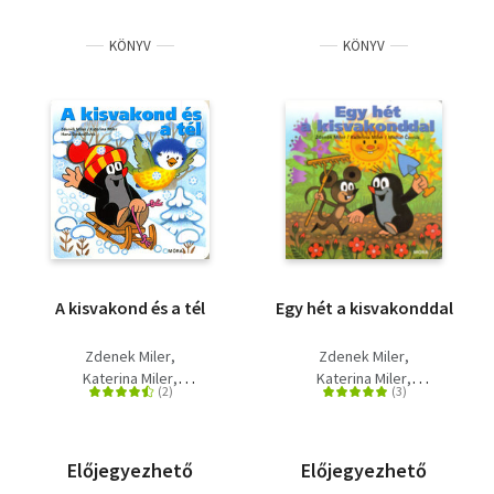
KÖNYV
KÖNYV
A kisvakond és a tél
Egy hét a kisvakonddal
Zdenek Miler
Zdenek Miler
Katerina Miler
Katerina Miler
Hana Doskocilová
Michal Cernik
Előjegyezhető
Előjegyezhető