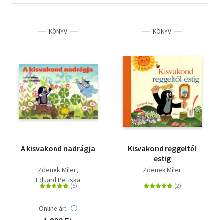
KÖNYV
KÖNYV
A kisvakond nadrágja
Kisvakond reggeltől
estig
Zdenek Miler
Zdenek Miler
Eduard Petiska
Online ár: