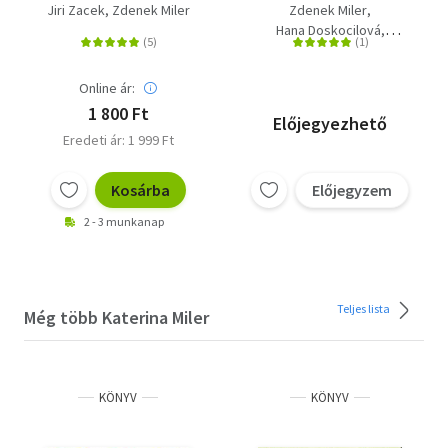
Jiri Zacek
Zdenek Miler
Zdenek Miler
Hana Doskocilová
Katerina Miler
Online ár:
1 800 Ft
Előjegyezhető
Eredeti ár: 1 999 Ft
Kosárba
Előjegyzem
2 - 3 munkanap
Teljes lista
Még több Katerina Miler
KÖNYV
KÖNYV