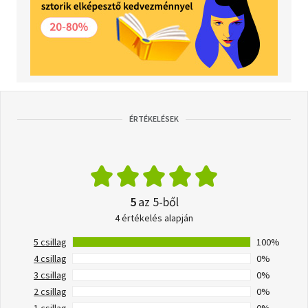
ÉRTÉKELÉSEK
5
az 5-ből
4 értékelés alapján
5 csillag
100%
4 csillag
0%
3 csillag
0%
2 csillag
0%