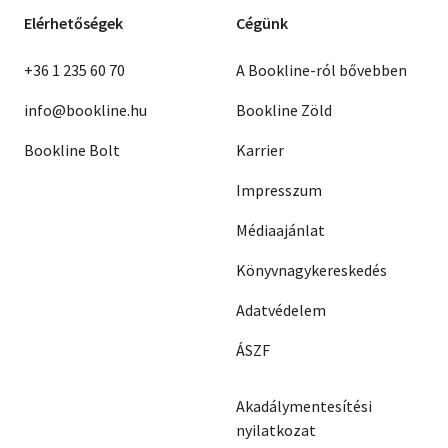
Elérhetőségek
Cégünk
+36 1 235 60 70
A Bookline-ról bővebben
info@bookline.hu
Bookline Zöld
Bookline Bolt
Karrier
Impresszum
Médiaajánlat
Könyvnagykereskedés
Adatvédelem
ÁSZF
Akadálymentesítési
nyilatkozat