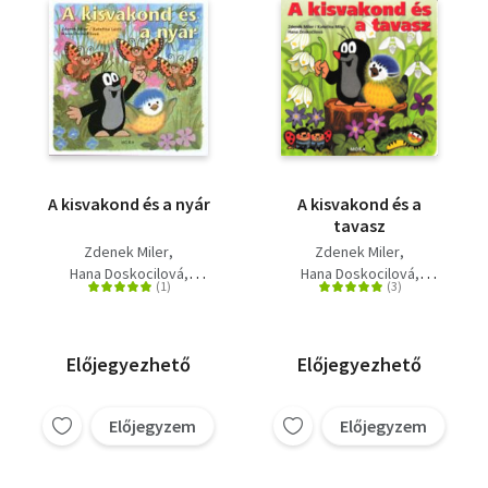
A kisvakond és a nyár
A kisvakond és a
tavasz
Zdenek Miler
Zdenek Miler
Hana Doskocilová
Hana Doskocilová
Katerina Miler
Katerina Miler
Előjegyezhető
Előjegyezhető
Előjegyzem
Előjegyzem