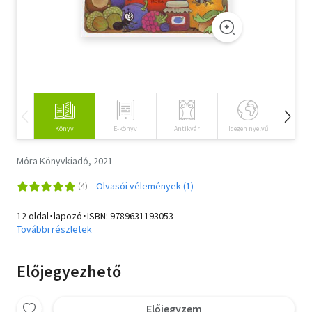
Szótár, nyelvkönyv
Tankönyv, segédkönyv
Társadalomtudomány
Természettudomány
Könyv
E-könyv
Antikvár
Idegen nyelvű
Hangos
Történelem
Móra Könyvkiadó, 2021
Vallás
Olvasói vélemények (1)
12 oldal･lapozó･ISBN:
9789631193053
További részletek
Előjegyezhető
Előjegyzem