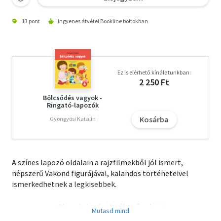
13 pont
Ingyenes átvétel Bookline boltokban
Ez is elérhető kínálatunkban:
2 250 Ft
Bölcsődés vagyok -
Ringató-lapozók
Kosárba
Gyöngyösi Katalin
A színes lapozó oldalain a rajzfilmekből jól ismert,
népszerű Vakond figurájával, kalandos történeteivel
ismerkedhetnek a legkisebbek.
Olvasd el mások véleményét is!