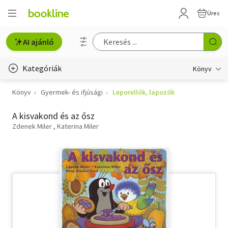
Üres
AI ajánló
Kategóriák
Könyv
Könyv
Gyermek- és ifjúsági
Leporellók, lapozók
Életmód, egészség
A kisvakond és az ősz
Erotika
Zdenek Miler
Katerina Miler
Gyermek- és ifjúsági
Hobbi, szabadidő
Irodalom
Művészet
Szakkönyv