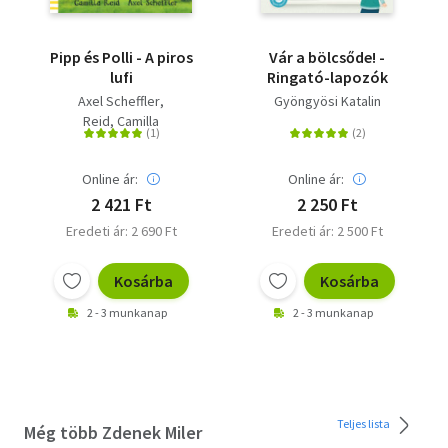
Pipp és Polli - A piros
Vár a bölcsőde! -
lufi
Ringató-lapozók
Axel Scheffler
Gyöngyösi Katalin
Reid, Camilla
Online ár:
Online ár:
2 421 Ft
2 250 Ft
Eredeti ár: 2 690 Ft
Eredeti ár: 2 500 Ft
Kosárba
Kosárba
2 - 3 munkanap
2 - 3 munkanap
Teljes lista
Még több Zdenek Miler