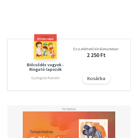
Ez is elérhető kínálatunkban:
2 250 Ft
Bölcsődés vagyok -
Ringató-lapozók
Kosárba
Gyöngyösi Katalin