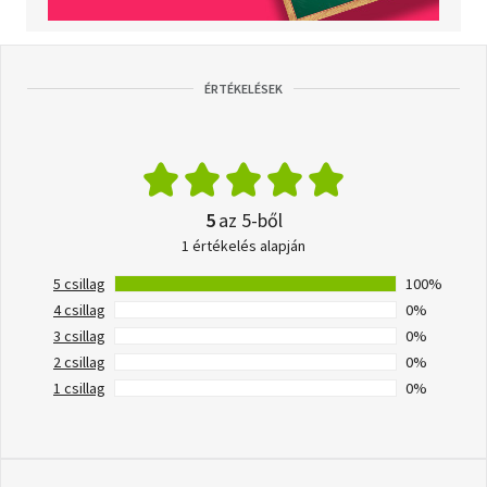
ÉRTÉKELÉSEK
5
az 5-ből
1 értékelés alapján
5 csillag
100%
4 csillag
0%
3 csillag
0%
2 csillag
0%
1 csillag
0%