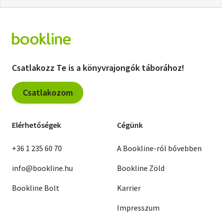
Csatlakozz Te is a könyvrajongók táborához!
Csatlakozom
Elérhetőségek
Cégünk
+36 1 235 60 70
A Bookline-ról bővebben
info@bookline.hu
Bookline Zöld
Bookline Bolt
Karrier
Impresszum