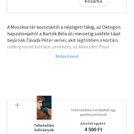
Kosárba
A Moszkva tér kocsmáitól a népligeti fákig, az Oktogon
hajszalonjaitól a Bartók Béla úti mecsetig sokféle tájat
bejárnak Závada Péter versei, akit legtöbben a kortárs
underground kultikus zenekara, az Akkezdet Phiai
tagjaként ismernek, ám a dalszövegei mellett évek óta
publikál rangos irodalmi folyóiratokban is. Első
verseskötetében a budapesti betonrengeteg zabolátlan
nyelve és a magyar költészet legjobb hagyományai
találkoznak, ahol a szerelmi fájdalom épp olyan jól
megfér a bódult körúti hajnalokkal, mint a családi
történelemmel való viaskodás a felszabadult
rímjátékokkal.
Tedd kosárba mindkettőt egy
gombnyomással!
A kettő együtt:
Tehetetlen
4 500 Ft
bálványok