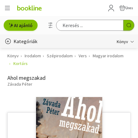
Üres
AI ajánló
Kategóriák
Könyv
Könyv
Irodalom
Szépirodalom
Vers
Magyar irodalom
Életmód, egészség
Kortárs
Erotika
Ahol megszakad
Gyermek- és ifjúsági
Závada Péter
Hobbi, szabadidő
Irodalom
Művészet
Szakkönyv