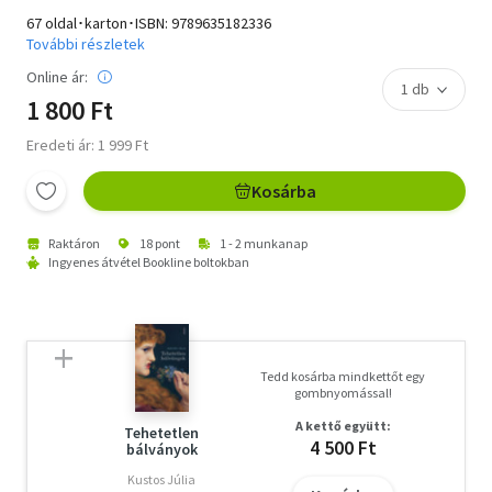
67 oldal･karton･ISBN:
9789635182336
További részletek
Online ár:
1 800 Ft
Eredeti ár: 1 999 Ft
Kosárba
Raktáron
18 pont
1 - 2 munkanap
Ingyenes átvétel Bookline boltokban
Tedd kosárba mindkettőt egy
gombnyomással!
A kettő együtt:
Tehetetlen
4 500 Ft
bálványok
Kustos Júlia