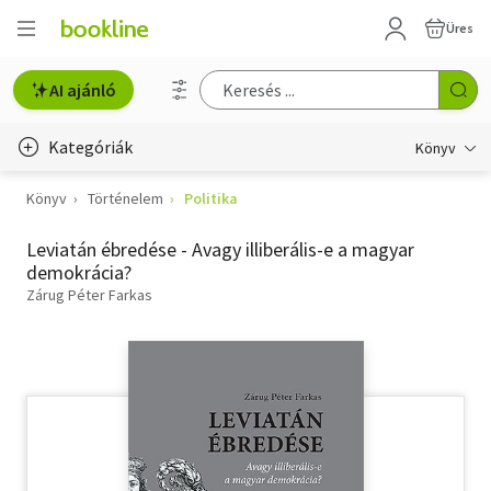
Üres
AI ajánló
Kategóriák
Könyv
Könyv
Történelem
Politika
Életmód, egészség
Leviatán ébredése - Avagy illiberális-e a magyar
Erotika
demokrácia?
Gyermek- és ifjúsági
Zárug Péter Farkas
Hobbi, szabadidő
Irodalom
Művészet
Szakkönyv