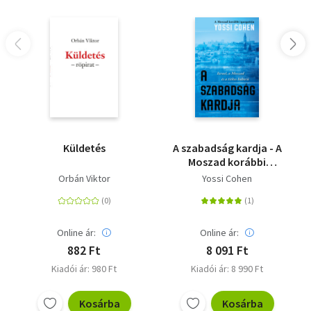
Küldetés
A szabadság kardja - A
Moszad korábbi
igazgatója - Izrael, a
Orbán Viktor
Yossi Cohen
Moszad és a titkos
háború
Online ár:
Online ár:
882 Ft
8 091 Ft
Kiadói ár: 980 Ft
Kiadói ár: 8 990 Ft
Kosárba
Kosárba