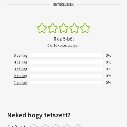
ÉRTÉKELÉSEK
0
az 5-ből
0 értékelés alapján
5 csillag
0%
4 csillag
0%
3 csillag
0%
2 csillag
0%
1 csillag
0%
Neked hogy tetszett?