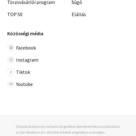
Törzsvásárlói program
Súgó
TOP 50
Elállás
Közösségi média
Facebook
Instagram
Tiktok
Youtube
Oldalaink bármely tartalmi és grafikai elemének felhasználásához
a Libri-Bookline Zrt. előzetes írásbeli engedélye szükséges.