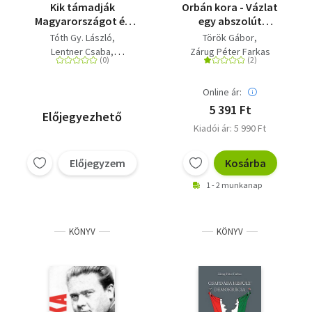
Kik támadják
Orbán kora - Vázlat
Magyarországot és
egy abszolút
miért?
köztársaságról
Tóth Gy. László
Török Gábor
Lentner Csaba
Zárug Péter Farkas
Zárug Péter Farkas
Online ár:
5 391 Ft
Előjegyezhető
Kiadói ár: 5 990 Ft
Előjegyzem
Kosárba
1 - 2 munkanap
KÖNYV
KÖNYV