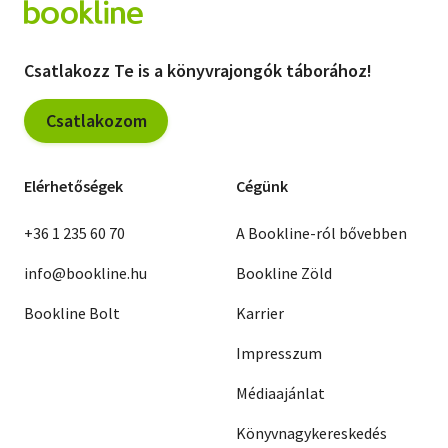
Csatlakozz Te is a könyvrajongók táborához!
Csatlakozom
Elérhetőségek
Cégünk
+36 1 235 60 70
A Bookline-ról bővebben
info@bookline.hu
Bookline Zöld
Bookline Bolt
Karrier
Impresszum
Médiaajánlat
Könyvnagykereskedés