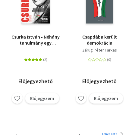
Csurka István - Néhány
Csapdába került
tanulmány egy
demokrácia
életpálya
Zárug Péter Farkas
megértéséhez
Előjegyezhető
Előjegyezhető
Előjegyzem
Előjegyzem
Teljes lista