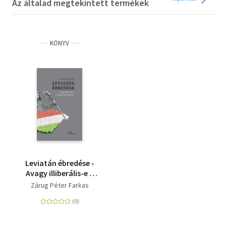
Az általad megtekintett termékek
KÖNYV
Leviatán ébredése -
Avagy illiberális-e a
magyar demokrácia?
Zárug Péter Farkas