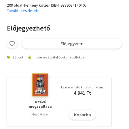
208 oldal･kemény kötés･ISBN:
9789634140405
További részletek
Előjegyezhető
Előjegyzem
26 pont
Ingyenes átvétel Bookline boltokban
Ez is elérhető kínálatunkban:
4 941 Ft
A tévé
megszállása
Kosárba
Mező Gábor