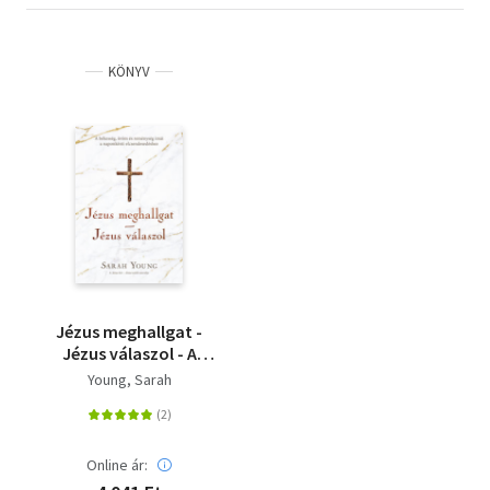
KÖNYV
Jézus meghallgat -
Jézus válaszol - A
békesség, öröm és
Young, Sarah
reménység imái a
naponkénti
elcsendesedéshez
Online ár: