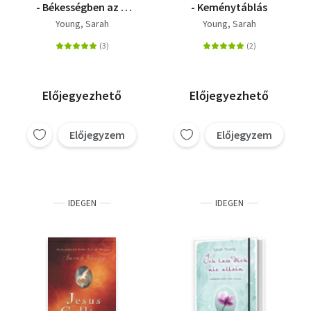
- Békességben az Ő
- Keménytáblás
Jelenlétében -
Young, Sarah
Young, Sarah
Üzenetek az év minden
napjára
Előjegyezhető
Előjegyezhető
Előjegyzem
Előjegyzem
IDEGEN
IDEGEN