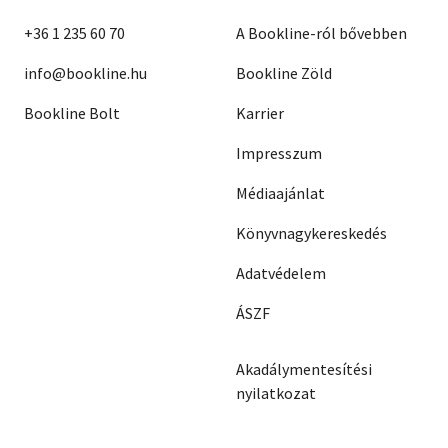
+36 1 235 60 70
A Bookline-ról bővebben
info@bookline.hu
Bookline Zöld
Bookline Bolt
Karrier
Impresszum
Médiaajánlat
Könyvnagykereskedés
Adatvédelem
ÁSZF
Akadálymentesítési
nyilatkozat