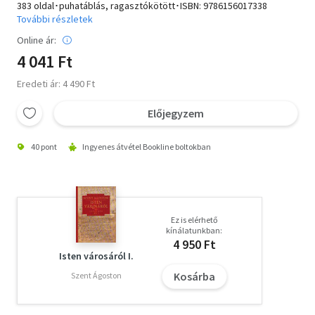
383 oldal･puhatáblás, ragasztókötött･ISBN:
9786156017338
További részletek
Online ár:
4 041 Ft
Eredeti ár: 4 490 Ft
Előjegyzem
40 pont
Ingyenes átvétel Bookline boltokban
Ez is elérhető
kínálatunkban:
4 950 Ft
Isten városáról I.
Kosárba
Szent Ágoston