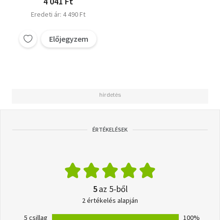
4 041 Ft
Eredeti ár: 4 490 Ft
Előjegyzem
ÉRTÉKELÉSEK
5
az 5-ből
2 értékelés alapján
5 csillag
100%