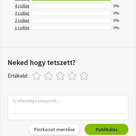
4 csillag
0%
3 csillag
0%
2 csillag
0%
1 csillag
0%
Neked hogy tetszett?
Értékeld:
Piszkozat mentése
Publikálás