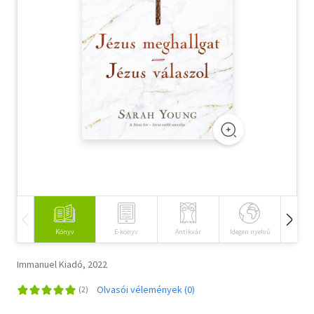
Szótár, nyelvkönyv
Tankönyv, segédkönyv
Társadalomtudomány
Természettudomány
Történelem
Vallás
Könyv
E-könyv
Antikvár
Idegen nyelvű
Hangos
Immanuel Kiadó, 2022
Olvasói vélemények (0)