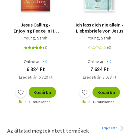
Jesus Calling -
Ich lass dich nie allein -
Enjoying Peace in His
Liebesbriefe von Jesus
Presence
Young, Sarah
Young, Sarah
Online ár:
Online ár:
6 384 Ft
7 684 Ft
Eredeti ár: 6 720 Ft
Eredeti ár: 8 088 Ft
Kosárba
Kosárba
5 - 10 munkanap
5 - 10 munkanap
Teljes lista
Az általad megtekintett termékek