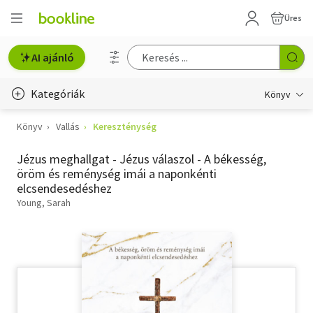
Üres
AI ajánló
Kategóriák
Könyv
Könyv
Vallás
Kereszténység
Életmód, egészség
Jézus meghallgat - Jézus válaszol - A békesség,
Erotika
öröm és reménység imái a naponkénti
elcsendesedéshez
Gyermek- és ifjúsági
Young, Sarah
Hobbi, szabadidő
Irodalom
Művészet
Szakkönyv