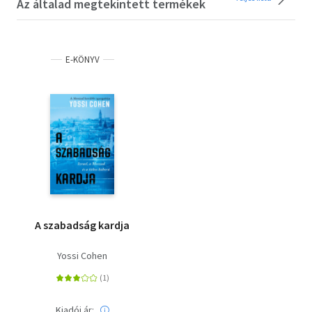
Az általad megtekintett termékek
E-KÖNYV
A szabadság kardja
Yossi Cohen
Kiadói ár: