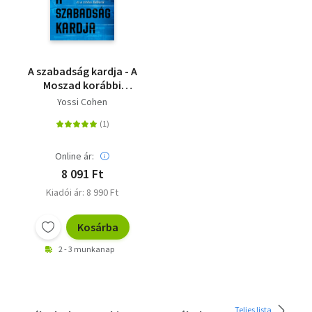
A szabadság kardja - A
Moszad korábbi
igazgatója - Izrael, a
Yossi Cohen
Moszad és a titkos
háború
Online ár:
8 091 Ft
Kiadói ár: 8 990 Ft
Kosárba
2 - 3 munkanap
Teljes lista