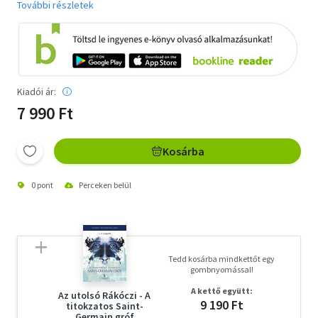
További részletek
Kiadói ár:
7 990 Ft
Kosárba
0 pont
Perceken belül
Tedd kosárba mindkettőt egy
gombnyomással!
A kettő együtt:
Az utolsó Rákóczi - A
9 190 Ft
titokzatos Saint-
Germain gróf