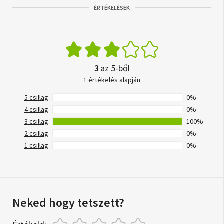
ÉRTÉKELÉSEK
3
az 5-ből
1 értékelés alapján
5 csillag
0%
4 csillag
0%
3 csillag
100%
2 csillag
0%
1 csillag
0%
Neked hogy tetszett?