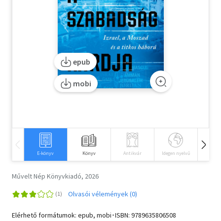
Szótár, nyelvkönyv
Tankönyv, segédkönyv
Társadalomtudomány
epub
Természettudomány
mobi
Történelem
Vallás
E-könyv
Könyv
Antikvár
Idegen nyelvű
Hangos
Művelt Nép Könyvkiadó, 2026
Olvasói vélemények (0)
Elérhető formátumok: epub, mobi･ISBN:
9789635806508