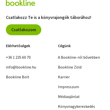
Csatlakozz Te is a könyvrajongók táborához!
Csatlakozom
Elérhetőségek
Cégünk
+36 1 235 60 70
A Bookline-ról bővebben
info@bookline.hu
Bookline Zöld
Bookline Bolt
Karrier
Impresszum
Médiaajánlat
Könyvnagykereskedés