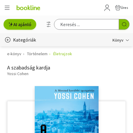
Üres
AI ajánló
Kategóriák
Könyv
e-könyv
Történelem
Életrajzok
Életmód, egészség
A szabadság kardja
Erotika
Yossi Cohen
Gyermek- és ifjúsági
Hobbi, szabadidő
Irodalom
Művészet
Szakkönyv