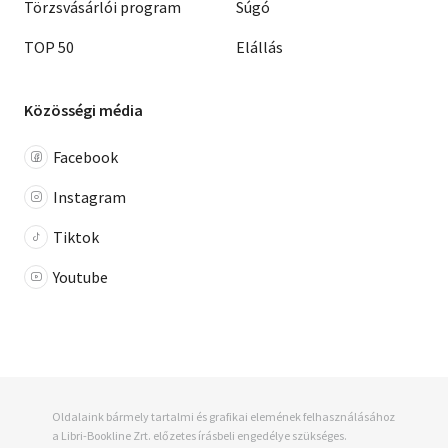
Törzsvásárlói program
Súgó
TOP 50
Elállás
Közösségi média
Facebook
Instagram
Tiktok
Youtube
Oldalaink bármely tartalmi és grafikai elemének felhasználásához
a Libri-Bookline Zrt. előzetes írásbeli engedélye szükséges.