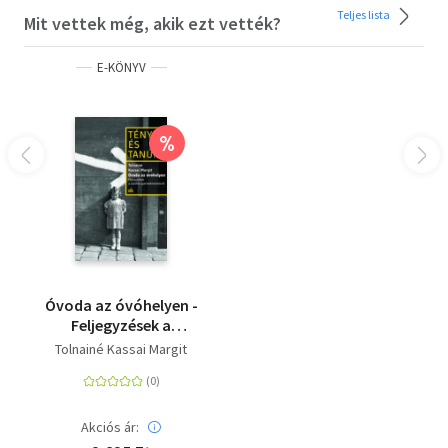
Teljes lista
Mit vettek még, akik ezt vették?
E-KÖNYV
%
Óvoda az óvóhelyen -
Feljegyzések a
Sztehlo-
Tolnainé Kassai Margit
gyermekmentésről
Akciós ár: