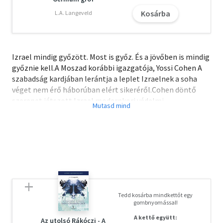
Kosárba
L.A. Langeveld
Izrael mindig győzött. Most is győz. És a jövőben is mindig
győznie kell.A Moszad korábbi igazgatója, Yossi Cohen A
szabadság kardjában lerántja a leplet Izraelnek a soha
véget nem érő háborúban elért sikeréről.Cohen döntő
szerepet játszott Izrael modernkori védelmi
stratégiájának kidolgozásában. Személyes történetekkel
színesíti az ország történetét, és ritka betekintést nyújt
abba, hogy Izrael hogyan dacol a létét fenyegető
kihívásokkal, és épít fel egy élenjáró, modern védelmi
rendszert.Most arra is fényt vet, hogy Izrael mindig
megtalálja a módját, hogy győzzön, és bemutatja:- hogy
Izrael nemzetként és katonai hatalomként minek
köszönheti a sikerét,- milyen jövő vár Gázára és a
Tedd kosárba mindkettőt egy
Hamászra,- milyen árat kell fizetni azért, ha valaki a
gombnyomással!
Moszadban dolgozik,- milyen hibákat követnek el a
A kettő együtt:
nyugati hatalmak, amikor a Közel-Kelettel
Az utolsó Rákóczi - A