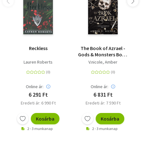
your imagination in the very best of ways.' --Mikki
Brammer, author of The Collected Regrets of Clover <BR>
<BR><BR>Readers are enchanted by Water Moon!<BR>
<BR>'A unique and beautiful fantasy novel'<BR>'A
whimsical and immersive [Studio] Ghibli-esque
adventure'<BR>'Every leg of the journey unfolded with its
own distinct charm'<BR>'The world building [is] so
Reckless
The Book of Azrael -
Gods & Monsters Book
exquisite'<BR><BR><BR><BR>Instant Sunday Times
One
bestseller, January 2024
Lauren Roberts
V.nicole, Amber
Online ár:
Online ár:
6 291 Ft
6 831 Ft
Eredeti ár: 6 990 Ft
Eredeti ár: 7 590 Ft
Kosárba
Kosárba
2 - 3 munkanap
2 - 3 munkanap