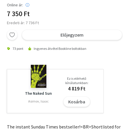
Online ár:
7 350 Ft
Eredeti ár: 7 736 Ft
Előjegyzem
73 pont
Ingyenes átvétel Bookline boltokban
Ez is elérhető
kínálatunkban:
4 819 Ft
The Naked Sun
Kosárba
Asimov, Isaac
The instant Sunday Times bestseller!<BR>Shortlisted for