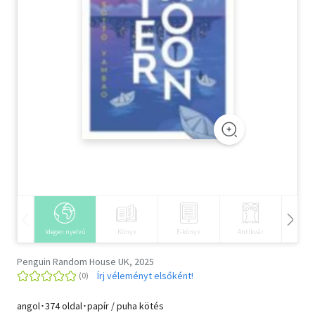
Szótár, nyelvkönyv
Tankönyv, segédkönyv
Társadalomtudomány
Természettudomány
Történelem
Vallás
Idegen nyelvű
Könyv
E-könyv
Antikvár
Hangos
Penguin Random House UK, 2025
Írj véleményt elsőként!
angol･374 oldal･papír / puha kötés