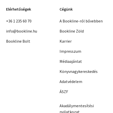
Elérhetőségek
Cégünk
+36 1 235 60 70
A Bookline-ról bővebben
info@bookline.hu
Bookline Zöld
Bookline Bolt
Karrier
Impresszum
Médiaajánlat
Könyvnagykereskedés
Adatvédelem
ÁSZF
Akadálymentesítési
nyilatkozat