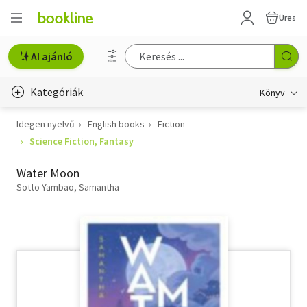
Üres
AI ajánló
Kategóriák
Könyv
Idegen nyelvű
English books
Fiction
Életmód, egészség
Science Fiction, Fantasy
Erotika
Water Moon
Gyermek- és ifjúsági
Sotto Yambao, Samantha
Hobbi, szabadidő
Irodalom
Művészet
Szakkönyv