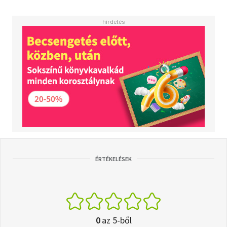
ÉRTÉKELÉSEK
0
az 5-ből