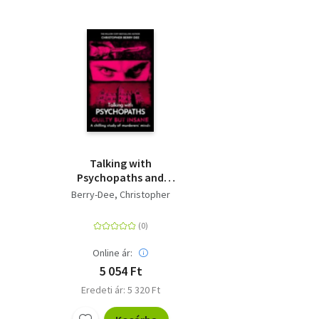
Talking with
Psychopaths and
Savages: Guilty but
Berry-Dee, Christopher
Insane
Online ár:
5 054 Ft
Eredeti ár: 5 320 Ft