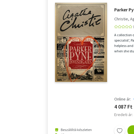
Parker Py
Christie, A
A collection o
specialist', 
helpless and 
when she stu
Online ár:
4 087 Ft
Eredeti ár:
Beszállítói készleten