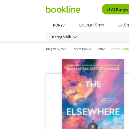
AI Könyv
KÖNYV
GYEREKKÖNYV
E-KÖN
Kategóriák
Idegen nyelvű
Pocket Books
Fiction
Crime Stori