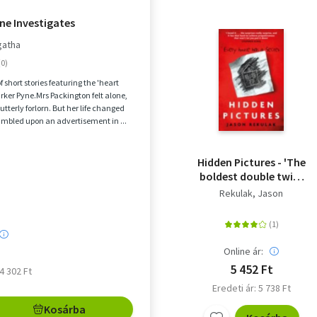
ne Investigates
gatha
f short stories featuring the 'heart
Parker Pyne.Mrs Packington felt alone,
utterly forlorn. But her life changed
mbled upon an advertisement in ...
Hidden Pictures - 'The
boldest double twist
of the year' The Times
Rekulak, Jason
Online ár:
5 452 Ft
 4 302 Ft
Eredeti ár: 5 738 Ft
Kosárba