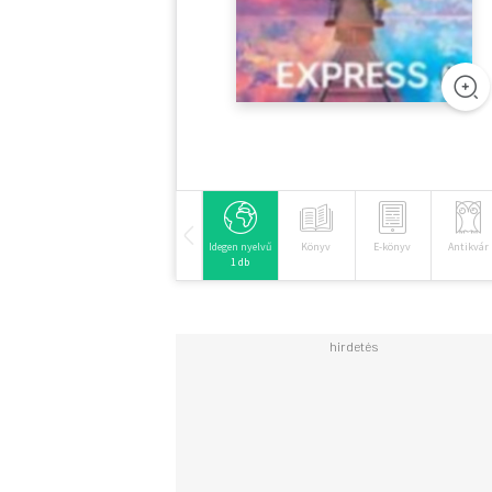
Idegen nyelvű
Könyv
E-könyv
Antikvár
1 db