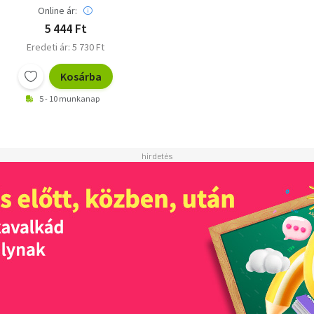
Online ár:
5 444 Ft
Eredeti ár: 5 730 Ft
Kosárba
5 - 10 munkanap