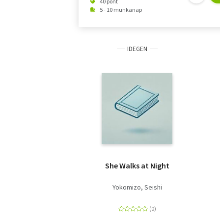
40 pont
5 - 10 munkanap
IDEGEN
She Walks at Night
Yokomizo, Seishi