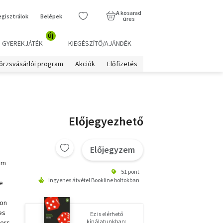
A kosarad
egisztrálok
Belépek
üres
új
GYEREKJÁTÉK
KIEGÉSZÍTŐ/AJÁNDÉK
örzsvásárlói program
Akciók
Előfizetés
Előjegyezhető
Előjegyzem
rom
51 pont
Ingyenes átvétel Bookline boltokban
e
 on
es
Ez is elérhető
kínálatunkban:
gers