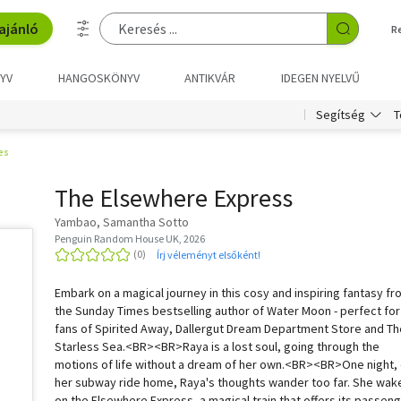
ajánló
R
YV
HANGOSKÖNYV
ANTIKVÁR
IDEGEN NYELVŰ
T
Segítség
es
The Elsewhere Express
Yambao, Samantha Sotto
Penguin Random House UK, 2026
Írj véleményt elsőként!
Embark on a magical journey in this cosy and inspiring fantasy f
the Sunday Times bestselling author of Water Moon - perfect for
fans of Spirited Away, Dallergut Dream Department Store and Th
Starless Sea.<BR><BR>Raya is a lost soul, going through the
motions of life without a dream of her own.<BR><BR>One night,
her subway ride home, Raya's thoughts wander too far. She wak
on the Elsewhere Express, a magical train that offers its passen