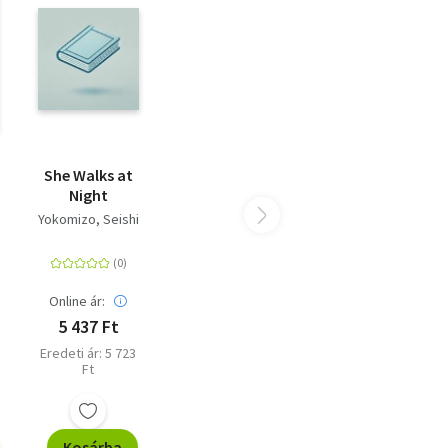
eal
dark
r,
 The
io]
ey
She Walks at
d
Night
Yokomizo, Seishi
Online ár:
5 437 Ft
Eredeti ár: 5 723
Ft
Kosárba