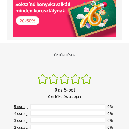
ÉRTÉKELÉSEK
0
az 5-ből
0 értékelés alapján
5 csillag
0%
4 csillag
0%
3 csillag
0%
2 csillag
0%