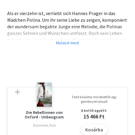
Als er vierzehn ist, verliebt sich Hannes Prager in das
Mädchen Polina. Um ihr seine Liebe zu zeigen, komponiert
der wundersam begabte Junge eine Melodie, die Polinas
ganzes Sehnen und Wünschen umfasst. Doch sein Leben
nimmt eine unvorhergesehene Wendung, Hannes hört auf,
Klavier zu spielen und seine und Polinas Wege trennen
sich. Nach Jahren, in denen er nichts als Leere fühlt,
erkennt Hannes: Er muss Polina wiederfinden. Und das
Einzige, womit er sie erreichen kann, ist ihre Melodie.
Tedd kosárba mindkettőt egy
gombnyomással!
A kettő együtt:
Die Rebellinnen von
15 466 Ft
Oxford - Unbeugsam
Dunmore, Evie
Kosárba