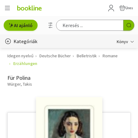
Üres
AI ajánló
Kategóriák
Könyv
Idegen nyelvű
Deutsche Bücher
Belletristik
Romane
Életmód, egészség
Erzählungen
Erotika
Für Polina
Gyermek- és ifjúsági
Würger, Takis
Hobbi, szabadidő
Irodalom
Művészet
Szakkönyv