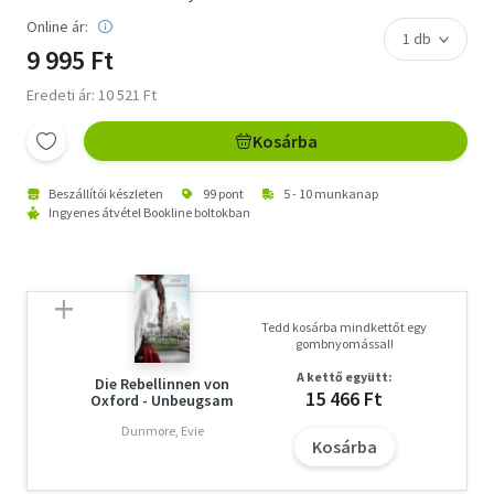
Online ár:
9 995 Ft
Eredeti ár: 10 521 Ft
Kosárba
Beszállítói készleten
99 pont
5 - 10 munkanap
Ingyenes átvétel Bookline boltokban
Tedd kosárba mindkettőt egy
gombnyomással!
A kettő együtt:
Die Rebellinnen von
15 466 Ft
Oxford - Unbeugsam
Dunmore, Evie
Kosárba