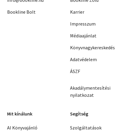
info@bookline.hu
Bookline Zöld
Bookline Bolt
Karrier
Impresszum
Médiaajánlat
Könyvnagykereskedés
Adatvédelem
ÁSZF
Akadálymentesítési
nyilatkozat
Mit kínálunk
Segítség
AI Könyvajánló
Szolgáltatások