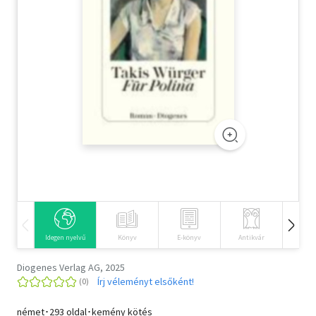
Szótár, nyelvkönyv
Tankönyv, segédkönyv
Társadalomtudomány
Természettudomány
Történelem
Vallás
Idegen nyelvű
Könyv
E-könyv
Antikvár
Hangos
Diogenes Verlag AG, 2025
Írj véleményt elsőként!
német･293 oldal･kemény kötés