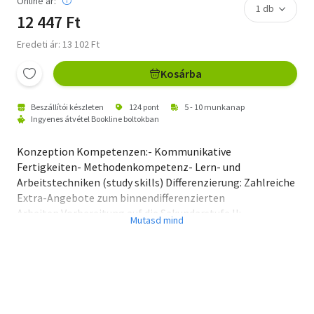
Online ár:
12 447 Ft
Eredeti ár: 13 102 Ft
Kosárba
Beszállítói készleten
124 pont
5 - 10 munkanap
Ingyenes átvétel Bookline boltokban
Konzeption Kompetenzen:- Kommunikative
Fertigkeiten- Methodenkompetenz- Lern- und
Arbeitstechniken (study skills) Differenzierung: Zahlreiche
Extra-Angebote zum binnendifferenzierten
Arbeiten Vorbereitung auf die Sekundarstufe II:-
Literarische Texte analysieren- Viewing-Abschnitte zur
Arbeit mit Filmen- Mediation trainieren Text File (ab Band
3): Anhang mit fiktionalen und nicht fiktionalen
Texten. Ab Band 5: Dem Lead-in jeder Unit folgen drei bis
vier Parts mit Text- und Practice-Teilen. Diese lassen sich
linear bearbeiten. Aufgaben zum Hör-Sehverstehen sind