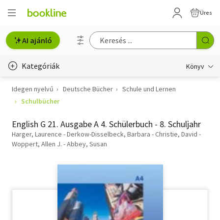
Üres
AI ajánló
Kategóriák
Könyv
Idegen nyelvű
Deutsche Bücher
Schule und Lernen
Életmód, egészség
Schulbücher
Erotika
English G 21. Ausgabe A 4. Schülerbuch - 8. Schuljahr
Gyermek- és ifjúsági
Harger, Laurence - Derkow-Disselbeck, Barbara - Christie, David -
Woppert, Allen J. - Abbey, Susan
Hobbi, szabadidő
Irodalom
Művészet
Szakkönyv