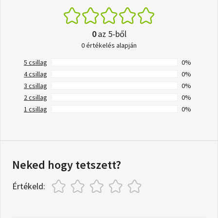
0
az 5-ből
0 értékelés alapján
5 csillag
0%
4 csillag
0%
3 csillag
0%
2 csillag
0%
1 csillag
0%
Neked hogy tetszett?
Értékeld: