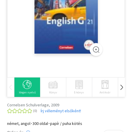
Szótár, nyelvkönyv
Tankönyv, segédkönyv
Társadalomtudomány
Természettudomány
Történelem
Vallás
Idegen nyelvű
Könyv
E-könyv
Antikvár
Hangos
Cornelsen Schulverlage, 2009
Írj véleményt elsőként!
német, angol･300 oldal･papír / puha kötés