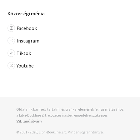
Közösségi média
Facebook
Instagram
Tiktok
Youtube
Oldalaink bármely tartalmi és grafikai elemének felhasználásához
a Libri-Bookline Zrt. előzetes írásbeli engedélye szükséges.
SSL tanúsítvány
© 2001 - 2026, Libri-Bookline Zrt. Minden jog fenntartva.