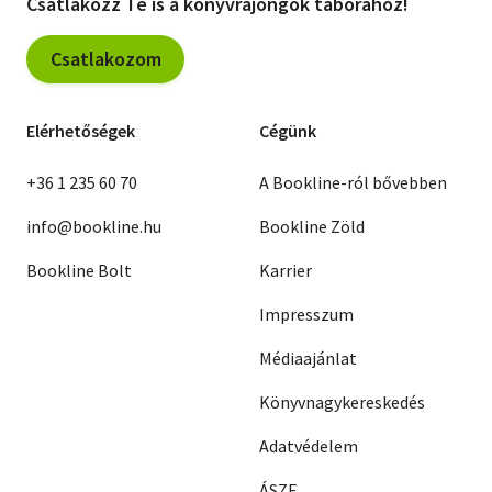
Csatlakozz Te is a könyvrajongók táborához!
Csatlakozom
Elérhetőségek
Cégünk
+36 1 235 60 70
A Bookline-ról bővebben
info@bookline.hu
Bookline Zöld
Bookline Bolt
Karrier
Impresszum
Médiaajánlat
Könyvnagykereskedés
Adatvédelem
ÁSZF