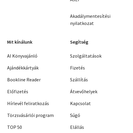
Akadálymentesítési
nyilatkozat
Mit kínálunk
Segítség
AI Könyvajánló
Szolgáltatások
Ajándékkártyák
Fizetés
Bookline Reader
Szállítás
Előfizetés
Átvevőhelyek
Hírlevél feliratkozás
Kapcsolat
Törzsvásárlói program
Súgó
TOP 50
Elállás