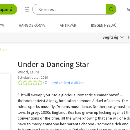
ajánló
R
YV
HANGOSKÖNYV
ANTIKVÁR
IDEGEN NYELVŰ
T
Segítség
ction
Under a Dancing Star
Wood, Laura
Scholastic Ltd., 2019
Írj véleményt elsőként!
"...it will sweep you into a glorious, romantic summer haze!" -
thebookactivist A long, hot Italian summer. A duel of kisses. The
rules: sparks must fly. Dreams must dance. Neither party must fal
love. In grey, 1930s England, Bea has grown up kicking against t
conventions of the time, all the while knowing that she will one d
have to marry someone her parents choose - someone rich eno
to keep the family estate alive. But she longs for so much more -