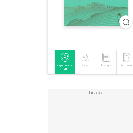
Idegen nyelvű
Könyv
E-könyv
Antikvár
1 db