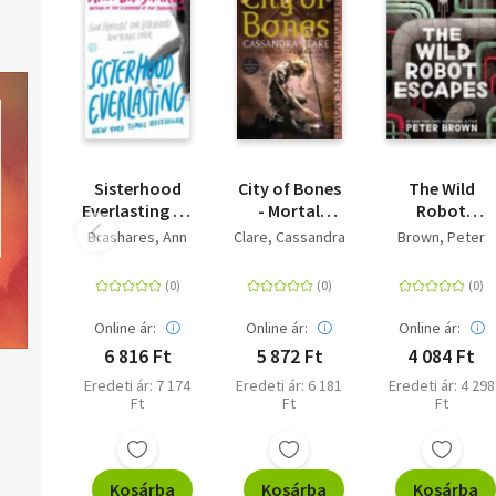
Sisterhood
City of Bones
The Wild
Everlasting - A
- Mortal
Robot
Novel
Instruments,
Escapes
Brashares, Ann
Clare, Cassandra
Brown, Peter
Book 1
Online ár:
Online ár:
Online ár:
6 816 Ft
5 872 Ft
4 084 Ft
Eredeti ár: 7 174
Eredeti ár: 6 181
Eredeti ár: 4 298
Ft
Ft
Ft
Kosárba
Kosárba
Kosárba