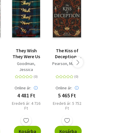
They Wish
The Kiss of
Cemetery
They Were Us
Deception -
Boys
The Remnant
Goodman,
Pearson, Mary E.
Thomas, Aiden
Chronicles
Jessica
Online ár:
Online ár:
Online ár:
4 481 Ft
5 465 Ft
4 481 Ft
Eredeti ár: 4 716
Eredeti ár: 5 752
Eredeti ár: 4 716
Ft
Ft
Ft
Kosárba
Kosárba
Kosárba