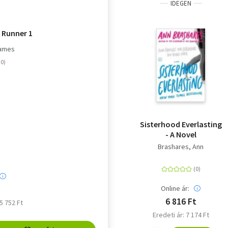
IDEGEN
 Runner 1
James
Sisterhood Everlasting
- A Novel
Brashares, Ann
Online ár:
6 816 Ft
 5 752 Ft
Eredeti ár: 7 174 Ft