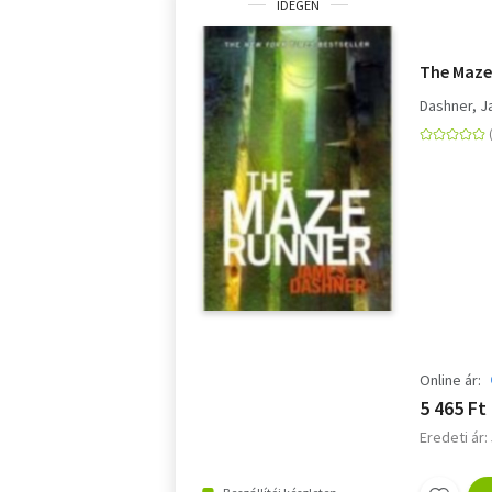
IDEGEN
The Maze
Dashner, 
Online ár:
5 465 Ft
Eredeti ár: