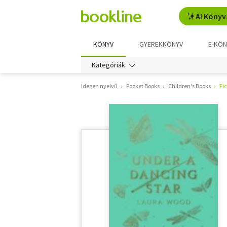
AI Könyv
KÖNYV
GYEREKKÖNYV
E-KÖN
Kategóriák
Idegen nyelvű
Pocket Books
Children's Books
Fi