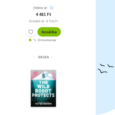
Online ár:
4 481 Ft
Eredeti ár: 4 716 Ft
Kosárba
5 - 10 munkanap
IDEGEN