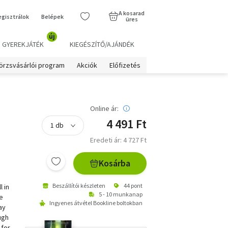
A kosarad
egisztrálok
Belépek
üres
új
GYEREKJÁTÉK
KIEGÉSZÍTŐ/AJÁNDÉK
örzsvásárlói program
Akciók
Előfizetés
Online ár:
4 491 Ft
Eredeti ár: 4 727 Ft
Kosárba
Beszállítói készleten
44 pont
l in
5 - 10 munkanap
he
Ingyenes átvétel Bookline boltokban
ay
ugh
 for