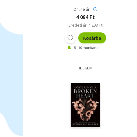
Online ár:
4 084 Ft
Eredeti ár: 4 298 Ft
Kosárba
5 - 10 munkanap
IDEGEN