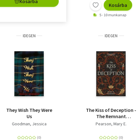
Kosárba
Kosárba
5 - 10 munkanap
IDEGEN
IDEGEN
They Wish They Were
The Kiss of Deception -
Us
The Remnant
Chronicles
Goodman, Jessica
Pearson, Mary E.