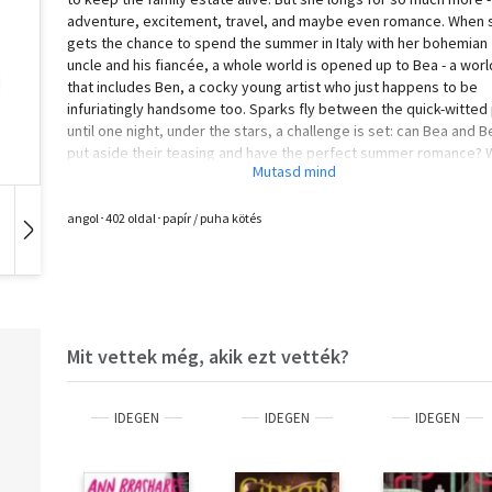
adventure, excitement, travel, and maybe even romance. When 
gets the chance to spend the summer in Italy with her bohemian
uncle and his fiancée, a whole world is opened up to Bea - a worl
that includes Ben, a cocky young artist who just happens to be
infuriatingly handsome too. Sparks fly between the quick-witted 
until one night, under the stars, a challenge is set: can Bea and B
put aside their teasing and have the perfect summer romance? 
their new friends gleefully setting the rules for their fling, Bea a
Ben can agree on one thing at least: they absolutely, positively wi
not, cannot fall in love... A long, hot summer of kisses and mischi
angol･402 oldal･papír / puha kötés
unfolds - but storm clouds are gathering across Europe, and hom
Hangoskönyv
Film
Zene
calling. Every summer has to end - but for Bea, this might be just
beginning. PRIASE FOR UNDER A DANCING STAR "Taking its inspira
from Much Ado About Nothing, Laura Wood’s YA novel is a heady
exploration of first love and self-discovery... a thoroughly charm
and entertaining love story with captivating central characters." -
Mit vettek még, akik ezt vették?
Books For Keeps "Rapturously romantic, this dazzling novel see
bright young woman experience unfettered Bohemianism during
life-changing summer." - LoveReading 4 Kids
IDEGEN
IDEGEN
IDEGEN