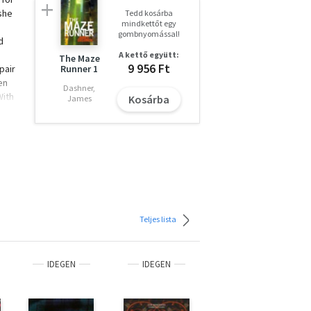
she
Tedd kosárba
mindkettőt egy
gombnyomással!
d
A kettő együtt:
The Maze
9 956 Ft
pair
Runner 1
en
Dashner,
With
Kosárba
James
nd
ll
ef
e is
 the
tion
ing
Teljes lista
s a
 a
IDEGEN
IDEGEN
IDEGEN