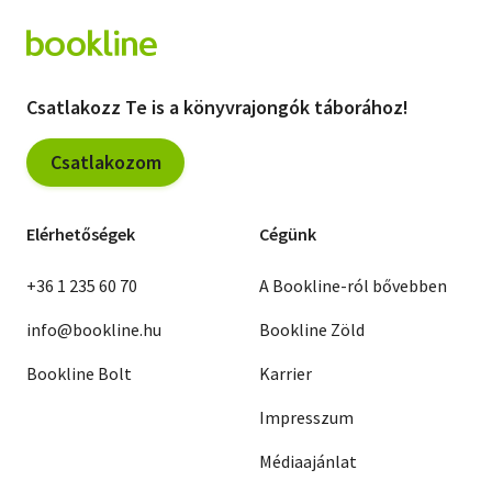
Csatlakozz Te is a könyvrajongók táborához!
Csatlakozom
Elérhetőségek
Cégünk
+36 1 235 60 70
A Bookline-ról bővebben
info@bookline.hu
Bookline Zöld
Bookline Bolt
Karrier
Impresszum
Médiaajánlat