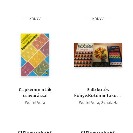
KÖNYV
KÖNYV
Csipkemminták
5 db kötés
csavarással
könyv:Kötőmintakönyv,Szí
csodák,Kötés
Wölfel Vera
Wölfel Vera
Schulz H.
horgolás,Fürge ujjak
könyve,50 kötés minta