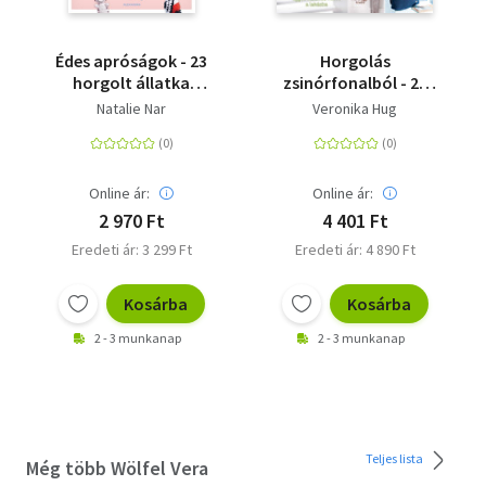
Édes apróságok - 23
Horgolás
horgolt állatka
zsinórfonalból - 29
kulcstartóra
táska és egyéb
Natalie Nar
Veronika Hug
hasznos holmi a
lakásba
Online ár:
Online ár:
2 970 Ft
4 401 Ft
Eredeti ár: 3 299 Ft
Eredeti ár: 4 890 Ft
Kosárba
Kosárba
2 - 3 munkanap
2 - 3 munkanap
Teljes lista
Még több Wölfel Vera