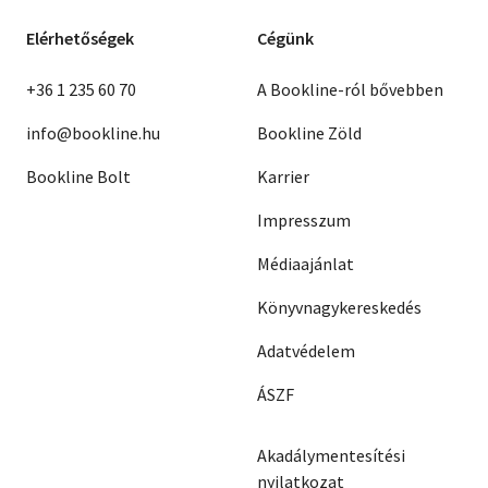
Elérhetőségek
Cégünk
+36 1 235 60 70
A Bookline-ról bővebben
info@bookline.hu
Bookline Zöld
Bookline Bolt
Karrier
Impresszum
Médiaajánlat
Könyvnagykereskedés
Adatvédelem
ÁSZF
Akadálymentesítési
nyilatkozat