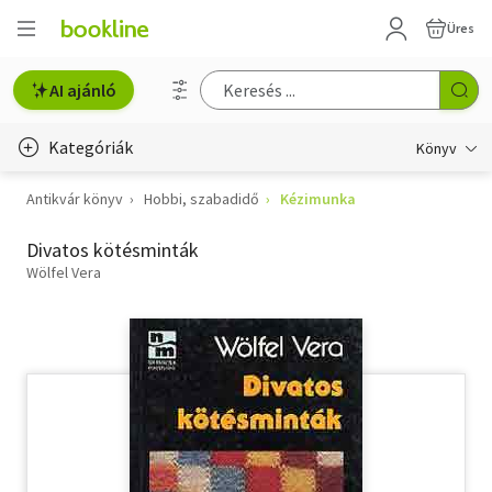
Üres
AI ajánló
Kategóriák
Könyv
Antikvár könyv
Hobbi, szabadidő
Kézimunka
Életmód, egészség
Divatos kötésminták
Erotika
Wölfel Vera
Gyermek- és ifjúsági
Hobbi, szabadidő
Irodalom
Művészet
Szakkönyv