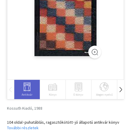
Szótár, nyelvkönyv
Tankönyv, segédkönyv
Társadalomtudomány
Természettudomány
Történelem
Vallás
Antikvár
Könyv
E-könyv
Idegen nyelvű
Hangos
Kossuth Kiadó, 1988
104 oldal･puhatáblás, ragasztókötött･jó állapotú antikvár könyv
További részletek