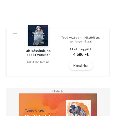
Tedd kosárba mindkettőt egy
gombnyomással!
A kettő együtt:
Mit kössünk, ha
4 696 Ft
babát várunk?
Nikki Van De Car
Kosárba