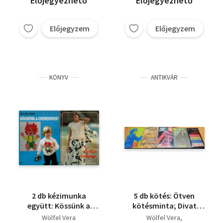
Előjegyezhető
Előjegyezhető
Előjegyzem
Előjegyzem
KÖNYV
ANTIKVÁR
2 db kézimunka
5 db kötés: Ötven
együtt: Kössünk a
kötésminta; Divat
gyereknek, Új olasz
album ősz-tél; Fürge
Wölfel Vera
Wölfel Vera