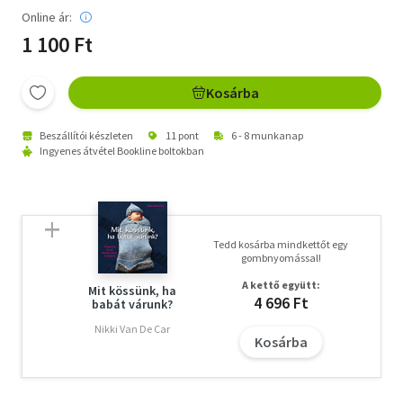
Online ár:
1 100 Ft
Kosárba
Beszállítói készleten
11 pont
6 - 8 munkanap
Ingyenes átvétel Bookline boltokban
Tedd kosárba mindkettőt egy
gombnyomással!
A kettő együtt:
Mit kössünk, ha
4 696 Ft
babát várunk?
Nikki Van De Car
Kosárba