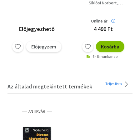
kötőkönyv.
ujjak könyve 1977-
Siklósi Norbert
1978-1979
Villányi Emilné
Online ár:
Előjegyezhető
4 490 Ft
Előjegyzem
Kosárba
6 - 8 munkanap
Teljes lista
Az általad megtekintett termékek
ANTIKVÁR