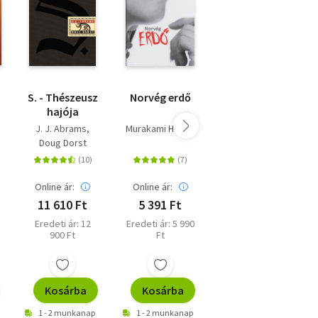
S. - Thészeusz
Norvég erdő
Szívcsend,
hajója
Szélben
sodródó
J. J. Abrams
Murakami Haruki
Diana Gabaldon
falevél -
Doug Dorst
Puhatábla -
Outlander
Online ár:
Online ár:
Online ár:
11 610 Ft
5 391 Ft
2 700 Ft
Eredeti ár: 12
Eredeti ár: 5 990
Kiadói ár: 2 999
900 Ft
Ft
Ft
Kosárba
Kosárba
Kosárba
1 - 2 munkanap
1 - 2 munkanap
1 - 2 munkanap