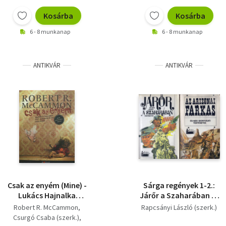
Kosárba
Kosárba
6 - 8 munkanap
6 - 8 munkanap
ANTIKVÁR
ANTIKVÁR
Csak az enyém (Mine) -
Sárga regények 1-2.:
Lukács Hajnalka
Járőr a Szaharában és
fordításában
más légiós történetek
Robert R. McCammon
Rapcsányi László (szerk.)
+ Az arizonai farkas és
Csurgó Csaba (szerk.)
más vadnyugati