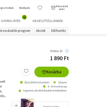
A kosarad
egisztrálok
Belépek
üres
új
GYEREKJÁTÉK
KIEGÉSZÍTŐ/AJÁNDÉK
örzsvásárlói program
Akciók
Előfizetés
Online ár:
1 890 Ft
Kosárba
velt
Beszállítói készleten
18 pont
or
6 - 8 munkanap
Ingyenes átvétel Bookline boltokban
z,
zés,
a
Tedd kosárba