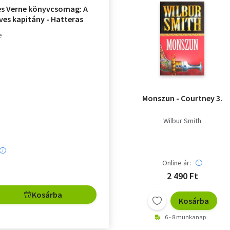
les Verne könyvcsomag: A
ves kapitány - Hatteras
 - Sándor Mátyás - Hector
e
- Észak dél ellen
Monszun - Courtney 3.
Wilbur Smith
Online ár:
2 490 Ft
Kosárba
Kosárba
6 - 8 munkanap