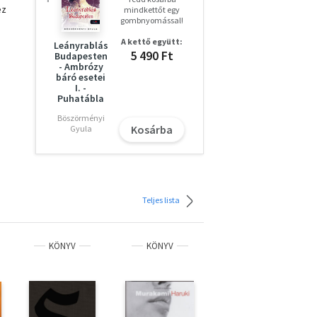
ez
mindkettőt egy
gombnyomással!
A kettő együtt:
Leányrablás
5 490 Ft
Budapesten
- Ambrózy
báró esetei
I. -
Puhatábla
Böszörményi
Kosárba
Gyula
Teljes lista
KÖNYV
KÖNYV
KÖNYV