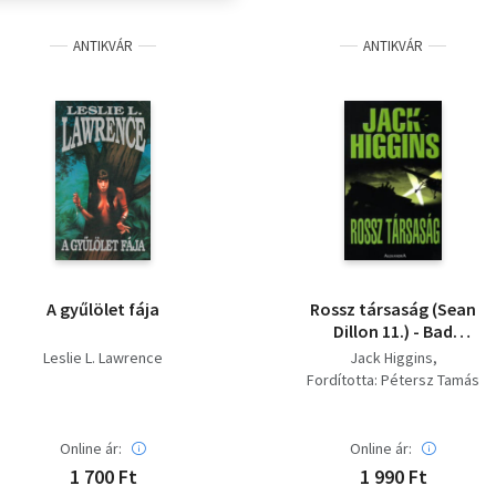
ANTIKVÁR
ANTIKVÁR
A gyűlölet fája
Rossz ​társaság (Sean
Dillon 11.) - Bad
Company
Leslie L. Lawrence
Jack Higgins
Fordította: Pétersz Tamás
Online ár:
Online ár:
1 700 Ft
1 990 Ft