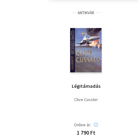
ANTIKVÁR
Légitámadás
Clive Cussler
Online ár:
1 790 Ft