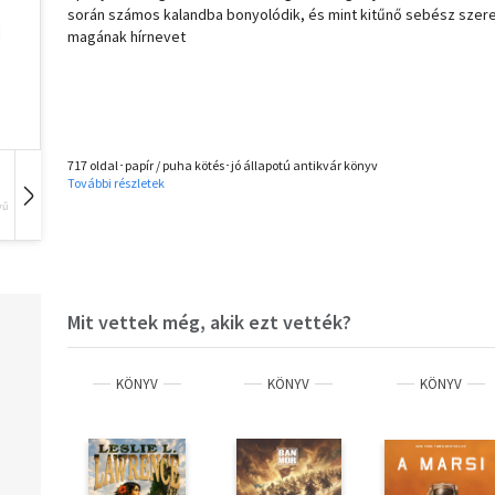
során számos kalandba bonyolódik, és mint kitűnő sebész szer
magának hírnevet
717 oldal･papír / puha kötés･jó állapotú antikvár könyv
További részletek
vű
Hangoskönyv
Film
Zene
Mit vettek még, akik ezt vették?
KÖNYV
KÖNYV
KÖNYV