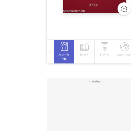
Antikvár
Könyv
E-könyv
Idegen nyel
7 db