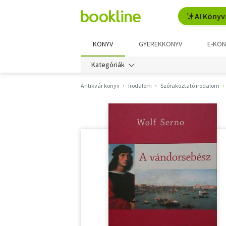
AI Könyv
KÖNYV
GYEREKKÖNYV
E-KÖN
Kategóriák
Antikvár könyv
Irodalom
Szórakoztató irodalom