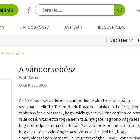
ajánló
R
YV
HANGOSKÖNYV
ANTIKVÁR
IDEGEN NYELVŰ
T
Segítség
Kalandregény
A vándorsebész
Wolf Serno
Opus Kiadó, 2005
Az 1576-os esztendőben a campodiosi kolostor idős apátja
visszaadja lelkét a Teremtőnek. Röviddel halála előtt elárulja ked
tanítványának, Vitusnak, hogy talált gyermekként került a kolost
falai közé. Vitus ettől fogva nem talál nyugtot: leghőbb vágya les
hogy felfedje származása titkát. Megerősödik benne a feltétele
hogy a rejtély szálai Angliába vezetnek. Útra kel hát, hogy
Spanyolországon keresztül a Szigetországba jusson. Vándorlás