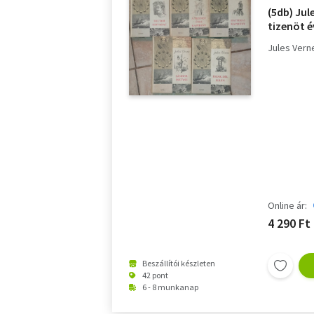
(5db) Ju
tizenöt é
kapitány
Jules Vern
Servadac 
Online ár:
4 290 Ft
Beszállítói készleten
42 pont
6 - 8 munkanap