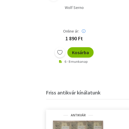
Wolf Serno
Online ár:
1 890 Ft
Kosárba
6 - 8 munkanap
Friss antikvár kínálatunk
ANTIKVÁR