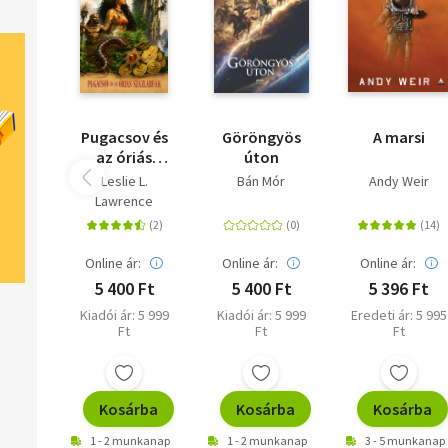
Pugacsov és
Göröngyös
A marsi
az óriás
úton
százlábúak
Leslie L.
Bán Mór
Andy Weir
Lawrence
Online ár:
Online ár:
Online ár:
5 400 Ft
5 400 Ft
5 396 Ft
Kiadói ár: 5 999
Kiadói ár: 5 999
Eredeti ár: 5 995
Ft
Ft
Ft
Kosárba
Kosárba
Kosárba
1 - 2 munkanap
1 - 2 munkanap
3 - 5 munkanap