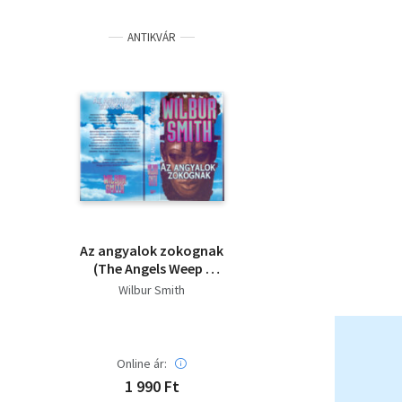
ANTIKVÁR
Az ​angyalok zokognak
(The Angels Weep -
Ballantyne 3.)
Wilbur Smith
Online ár:
1 990 Ft