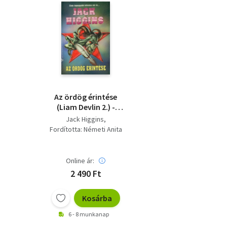
Az ​ördög érintése
(Liam Devlin 2.) -
Touch the Devil
Jack Higgins
Fordította: Németi Anita
Online ár:
2 490 Ft
Kosárba
6 - 8 munkanap