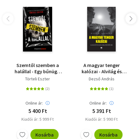
Szemtől szemben a
A magyar tenger
halállal - Egy bűnügyi
kalózai - Alvilág és
helyszínelő megrázó
felvilág a Balaton
Törteli Eszter
Dezső András
történetei
partján
Online ár:
Online ár:
5 400 Ft
5 391 Ft
Kiadói ár: 5 999 Ft
Kiadói ár: 5 990 Ft
Kosárba
Kosárba