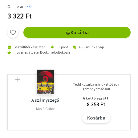
Online ár:
3 322 Ft
Kosárba
Beszállítói készleten
33 pont
6 - 8 munkanap
Ingyenes átvétel Bookline boltokban
Tedd kosárba mindkettőt egy
gombnyomással!
A kettő együtt:
A szárnyszegő
8 353 Ft
Mező Gábor
Kosárba