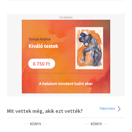
szikár tények, kopogó szavak. A rövid, lakonikus
mondatok: akár a nehéz kövek - megülnek a
gyomrunkban, és idő kell hozzá, hogy megemésszük őket.
Teljes lista
Mit vettek még, akik ezt vették?
KÖNYV
KÖNYV