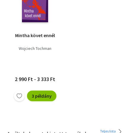
Mintha követ ennél
Wojciech Tochman
2 990 Ft - 3 333 Ft
3 példány
Teljes lista