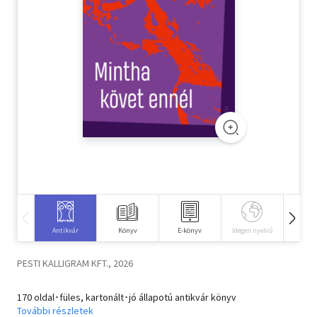
Szótár, nyelvkönyv
Tankönyv, segédkönyv
Társadalomtudomány
Természettudomány
Történelem
Vallás
Antikvár
Könyv
E-könyv
Idegen nyelvű
Hangos
PESTI KALLIGRAM KFT., 2026
170 oldal･füles, kartonált･jó állapotú antikvár könyv
További részletek