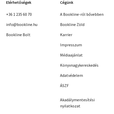
Elérhetőségek
Cégünk
+36 1 235 60 70
A Bookline-ról bővebben
info@bookline.hu
Bookline Zöld
Bookline Bolt
Karrier
Impresszum
Médiaajánlat
Könyvnagykereskedés
Adatvédelem
ÁSZF
Akadálymentesítési
nyilatkozat