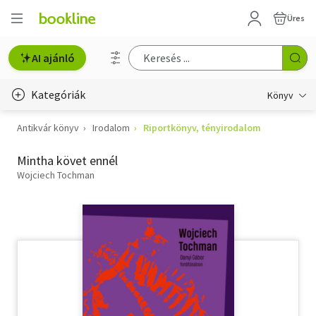
Üres
AI ajánló
Kategóriák
Könyv
Antikvár könyv
Irodalom
Riportkönyv, tényirodalom
Életmód, egészség
Mintha követ ennél
Erotika
Wojciech Tochman
Gyermek- és ifjúsági
Hobbi, szabadidő
Irodalom
Művészet
Szakkönyv