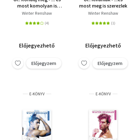
most komolyan is
most meg is szerezlek
gondolom
Winter Renshaw
Winter Renshaw
Előjegyezhető
Előjegyezhető
Előjegyzem
Előjegyzem
E-KÖNYV
E-KÖNYV