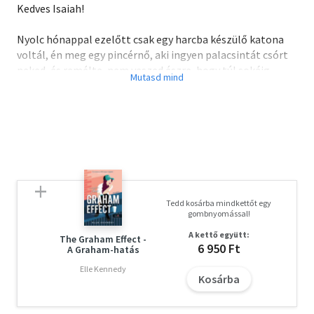
Kedves Isaiah!
Nyolc hónappal ezelőtt csak egy harcba készülő katona
voltál, én meg egy pincérnő, aki ingyen palacsintát csórt
neked, és remélte, nem veszed észre, hogy túl sokáig
időzik rajtad a tekintete.
De észrevetted.
Egy sorsfordító hetet töltöttünk együtt, mielőtt
elmentél. A nyolcadik napon elbúcsúztunk, az utolsó
pillanatban adtuk meg egymásnak a címűnket.
Tedd kosárba mindkettőt egy
Az összes leveledet megőriztem, szavaid hamarosan a
gombnyomással!
vallásommá váltak.
A kettő együtt:
The Graham Effect -
6 950 Ft
A Graham-hatás
Egy hónapja viszont szóba sem állsz velem, nem írtál,
aztán tegnap este volt képed besétálni az éttermembe,
Elle Kennedy
Kosárba
és úgy viselkedni, mintha soha nem láttál volna.