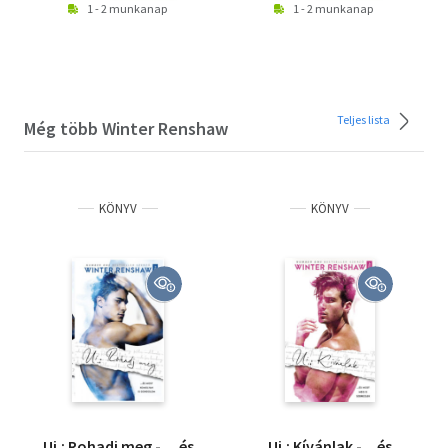
1 - 2 munkanap
1 - 2 munkanap
Teljes lista
Még több Winter Renshaw
KÖNYV
KÖNYV
Ui.: Rohadj meg - ... és
Ui.: Kívánlak - ...és