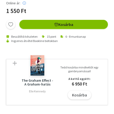
Online ár:
1 550 Ft
Kosárba
Beszállítói készleten
15 pont
6 - 8 munkanap
Ingyenes átvétel Bookline boltokban
Tedd kosárba mindkettőt egy
gombnyomással!
A kettő együtt:
The Graham Effect -
6 950 Ft
A Graham-hatás
Elle Kennedy
Kosárba