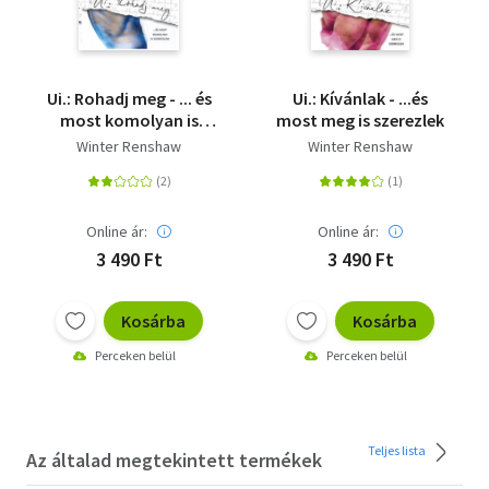
Ui.: Rohadj meg - ... és
Ui.: Kívánlak - ...és
most komolyan is
most meg is szerezlek
gondolom
Winter Renshaw
Winter Renshaw
Online ár:
Online ár:
3 490 Ft
3 490 Ft
Kosárba
Kosárba
Perceken belül
Perceken belül
Teljes lista
Az általad megtekintett termékek