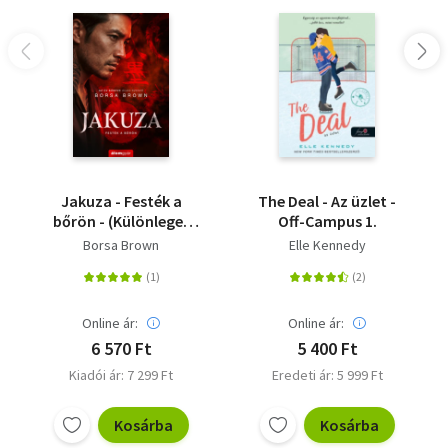
Jakuza - Festék a
The Deal - Az üzlet -
bőrön - (Különleges
Off-Campus 1.
kiadás)
Borsa Brown
Elle Kennedy
Online ár:
Online ár:
6 570 Ft
5 400 Ft
Kiadói ár: 7 299 Ft
Eredeti ár: 5 999 Ft
Kosárba
Kosárba