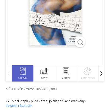
Szótár, nyelvkönyv
Tankönyv, segédkönyv
Társadalomtudomány
Természettudomány
Történelem
Vallás
Antikvár
Könyv
E-könyv
Idegen nyelvű
Hangos
MŰVELT NÉP KÖNYVKIADÓ KFT, 2018
271 oldal･papír / puha kötés･jó állapotú antikvár könyv
További részletek