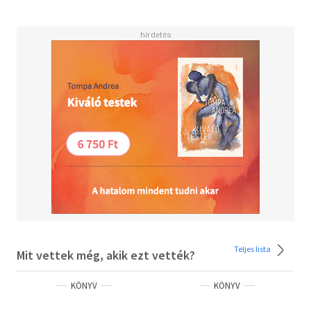
Ha arra gondolok, hogy... majdnem imádtalak, téged és azt
a csodálatosan bonyolult lelkedet.
Majdnem.
Bármi legyen is az - remélem, jó okod van rá.
Maritza a pincérnő
Ui: Rohadj meg... és most komolyan is gondolom.
Teljes lista
Mit vettek még, akik ezt vették?
KÖNYV
KÖNYV