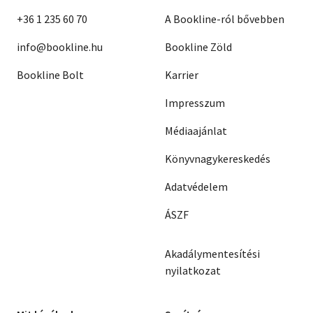
+36 1 235 60 70
A Bookline-ról bővebben
info@bookline.hu
Bookline Zöld
Bookline Bolt
Karrier
Impresszum
Médiaajánlat
Könyvnagykereskedés
Adatvédelem
ÁSZF
Akadálymentesítési
nyilatkozat