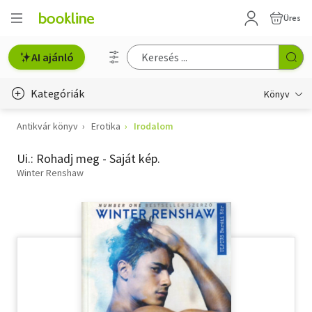
Üres
AI ajánló
Kategóriák
Könyv
Antikvár könyv
Erotika
Irodalom
Életmód, egészség
Ui.: Rohadj meg - Saját kép.
Erotika
Winter Renshaw
Gyermek- és ifjúsági
Hobbi, szabadidő
Irodalom
Művészet
Szakkönyv